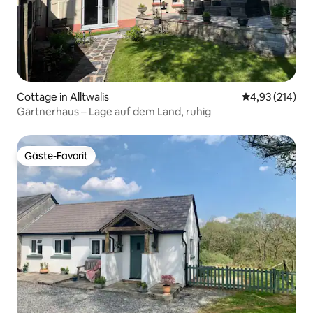
Cottage in Alltwalis
Durchschnittl
4,93 (214)
Gärtnerhaus – Lage auf dem Land, ruhig
Gäste-Favorit
Gäste-Favorit