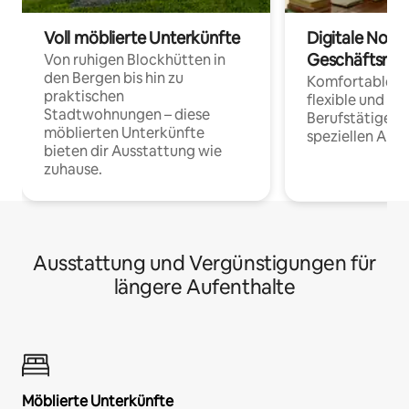
Voll möblierte Unterkünfte
Digitale Noma
Geschäftsrei
Von ruhigen Blockhütten in
den Bergen bis hin zu
Komfortable Un
praktischen
flexible und o
Stadtwohnungen – diese
Berufstätige 
möblierten Unterkünfte
speziellen Arbe
bieten dir Ausstattung wie
zuhause.
Ausstattung und Vergünstigungen für
längere Aufenthalte
Möblierte Unterkünfte