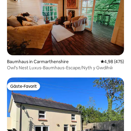
Baumhaus in Carmarthenshire
Durchschnittli
4,98 (475)
Owl's Nest Luxus-Baumhaus-Escape/Nyth y Gwdihŵ
Gäste-Favorit
Gäste-Favorit