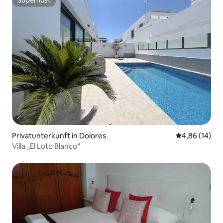
Superhost
Superhost
Privatunterkunft in Dolores
Durchschnitt
4,86 (14)
Villa „El Loto Blanco“