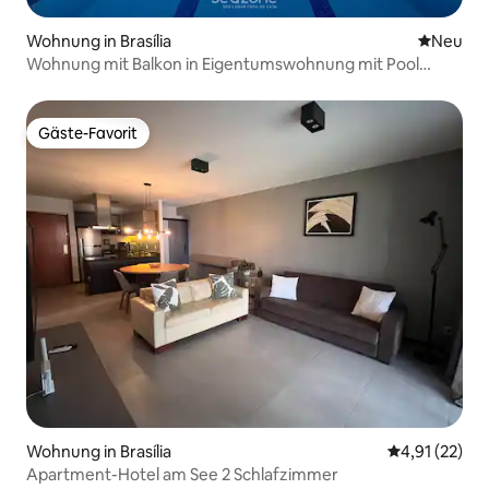
Wohnung in Brasília
Neue Unt
Neu
Wohnung mit Balkon in Eigentumswohnung mit Pool
LVT0031
Gäste-Favorit
Gäste-Favorit
Wohnung in Brasília
Durchschnitt
4,91 (22)
Apartment-Hotel am See 2 Schlafzimmer