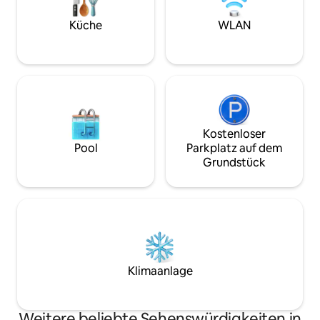
andere Cottages 
Du musst 3 km auf
Küche
WLAN
Straße fahren.
Kostenloser
Pool
Parkplatz auf dem
Grundstück
Klimaanlage
Weitere beliebte Sehenswürdigkeiten in