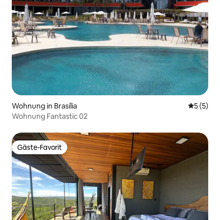
Wohnung in Brasília
Durchsch
5 (5)
Wohnung Fantastic 02
Gäste-Favorit
Gäste-Favorit