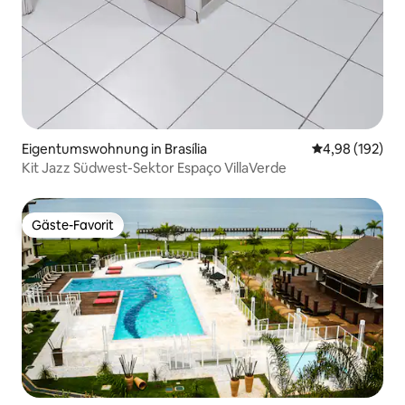
Eigentumswohnung in Brasília
Durchschnittli
4,98 (192)
Kit Jazz Südwest-Sektor Espaço VillaVerde
Gäste-Favorit
Gäste-Favorit