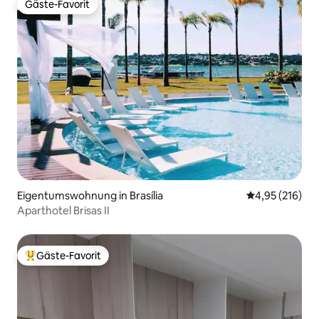
Gäste-Favorit
Gäste-Favorit
Eigentumswohnung in Brasília
Durchschnittl
4,95 (216)
Aparthotel Brisas II
Gäste-Favorit
Beliebter Gäste-Favorit.