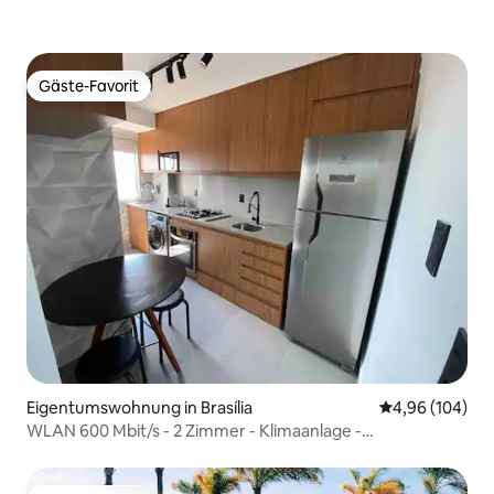
Gäste-Favorit
Gäste-Favorit
Eigentumswohnung in Brasília
Durchschnittli
4,96 (104)
WLAN 600 Mbit/s - 2 Zimmer - Klimaanlage -
geschlossene Wohnanlage