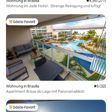
Wohnung in Brasília
Durchschnittli
4,95 (277)
Wohnung im Jade Hotel - Strenge Reinigung und luftig!
Gäste-Favorit
Beliebter Gäste-Favorit.
Wohnung in Brasília
Durchschn
5 (32)
Apartment Brisas do Lago mit Panoramablick!
Gäste-Favorit
Beliebter Gäste-Favorit.