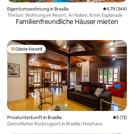
Eigentumswohnung in Brasília
Durchschnittli
4,79 (344)
TheSun: Wohnung im Resort. Ár Nobre, 8 min Esplanade
Familienfreundliche Häuser mieten
Gäste-Favorit
Beliebter Gäste-Favorit.
Privatunterkunft in Brasília
Durchschn
5 (13)
Gemütlicher Rückzugsort in Brasília | Holzhaus