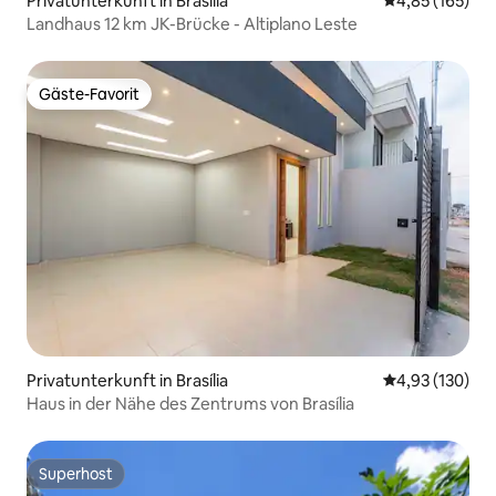
Privatunterkunft in Brasília
Durchschnittl
4,85 (165)
Landhaus 12 km JK-Brücke - Altiplano Leste
Gäste-Favorit
Gäste-Favorit
Privatunterkunft in Brasília
Durchschnittl
4,93 (130)
Haus in der Nähe des Zentrums von Brasília
Superhost
Superhost