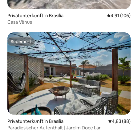
Privatunterkunft in Brasília
Durchschnittl
4,91 (106)
Casa Vênus
Superhost
Superhost
Privatunterkunft in Brasília
Durchschnittl
4,83 (88)
Paradiesischer Aufenthalt | Jardim Doce Lar