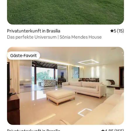
Privatunterkunft in Brasília
Durchschn
5 (15)
Das perfekte Universum | Sônia Mendes House
Gäste-Favorit
Gäste-Favorit