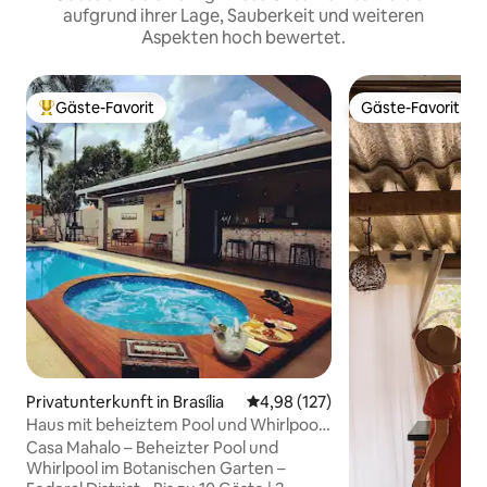
aufgrund ihrer Lage, Sauberkeit und weiteren
Aspekten hoch bewertet.
Gäste-Favorit
Gäste-Favorit
Beliebter Gäste-Favorit.
Gäste-Favorit
Privatunterkunft in Brasília
Durchschnittliche Bewertung: 4
4,98 (127)
Haus mit beheiztem Pool und Whirlpool |
10 Gäste
Casa Mahalo – Beheizter Pool und
Whirlpool im Botanischen Garten –