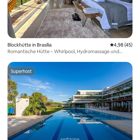
Blockhütte in Brasília
Durchschnittl
4,98 (45)
Romantische Hütte – Whirlpool, Hydromassage und
private Sauna
Superhost
Superhost