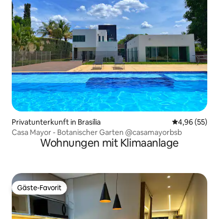
Privatunterkunft in Brasília
Durchschnittl
4,96 (55)
Casa Mayor - Botanischer Garten @casamayorbsb
Wohnungen mit Klimaanlage
Gäste-Favorit
Gäste-Favorit