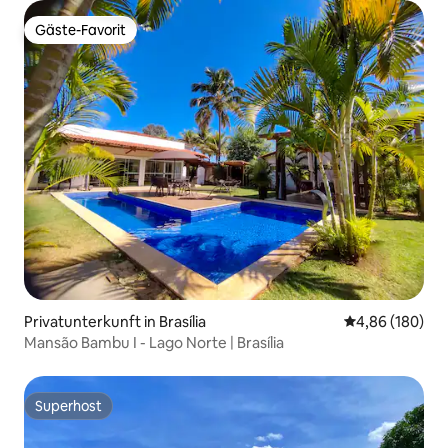
Gäste-Favorit
Gäste-Favorit
Privatunterkunft in Brasília
Durchschnittli
4,86 (180)
Mansão Bambu I - Lago Norte | Brasília
Superhost
Superhost