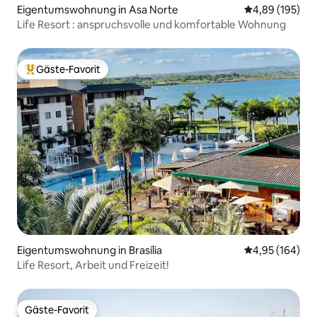
Eigentumswohnung in Asa Norte
Durchschnittli
4,89 (195)
Life Resort : anspruchsvolle und komfortable Wohnung
Gäste-Favorit
Beliebter Gäste-Favorit.
Eigentumswohnung in Brasília
Durchschnittli
4,95 (164)
Life Resort, Arbeit und Freizeit!
Gäste-Favorit
Gäste-Favorit