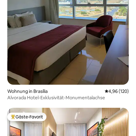
Wohnung in Brasília
Durchschnittli
4,96 (120)
Alvorada Hotel-Exklusivität-Monumentalachse
Gäste-Favorit
Beliebter Gäste-Favorit.