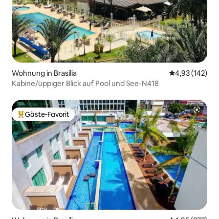
Wohnung in Brasília
Durchschnittl
4,93 (142)
Kabine/üppiger Blick auf Pool und See-N418
Gäste-Favorit
Beliebter Gäste-Favorit.