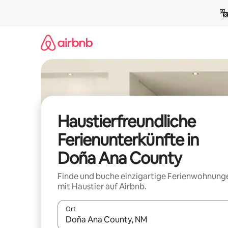
Zu
Inhalten
springen
Haustierfreundliche
Ferienunterkünfte in
Doña Ana County
Finde und buche einzigartige Ferienwohnung
mit Haustier auf Airbnb.
Ort
Wenn Ergebnisse verfügbar sind, navigiere mit d