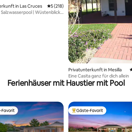
erkunft in Las Cruces
Durchschnittliche Bewertung: 5 von 5, 2
5 (218)
 Salzwasserpool | Wüstenblick |
rtung: 4,95 von 5, 148 Bewertungen
 erlaubt
Privatunterkunft in Mesilla
D
Eine Casita ganz für dich allein
Ferienhäuser mit Haustier mit Pool
-Favorit
Gäste-Favorit
r Gäste-Favorit.
Beliebter Gäste-Favorit.