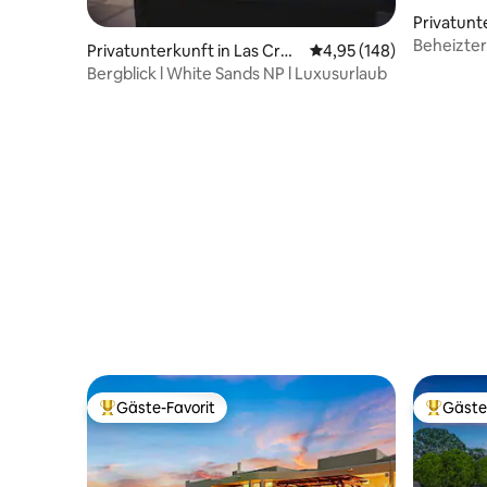
Privatunt
Beheizter
Privatunterkunft in Las Cruc
Durchschnittliche Bewe
4,95 (148)
Haustiere
es
Bergblick l White Sands NP l Luxusurlaub
Gäste-Favorit
Gäste
Beliebter Gäste-Favorit.
Beliebte