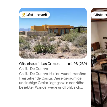
Gäste-Favorit
Gäste-Fa
Beliebter Gäste-Favorit.
Gäste-Fa
Gästehaus in Las Cruces
Durchschnittliche Bewe
4,98 (239)
Casita De Cuervo
Casita De Cuervo ist eine wunderschöne
freistehende Casita. Diese geräumige
und ruhige Casita liegt ganz in der Nähe
beliebter Wanderwege und fühlt sich
abgelegen an, während sie weniger als 15
Minuten von der I-25, der NMSU und
beiden Krankenhäusern entfernt ist.
Dieses Haus verfügt über eine voll