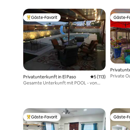
Gäste-Favorit
Gäste-Fa
Beliebter Gäste-Favorit.
Gäste-Fa
Privatunt
es
Private O
Privatunterkunft in El Paso
Durchschnittliche 
5 (113)
mit Pool/
Gesamte Unterkunft mit POOL - von
Fort Bliss & Bergen
Gäste-Favorit
Gäste-Fa
Beliebter Gäste-Favorit.
Gäste-Fa