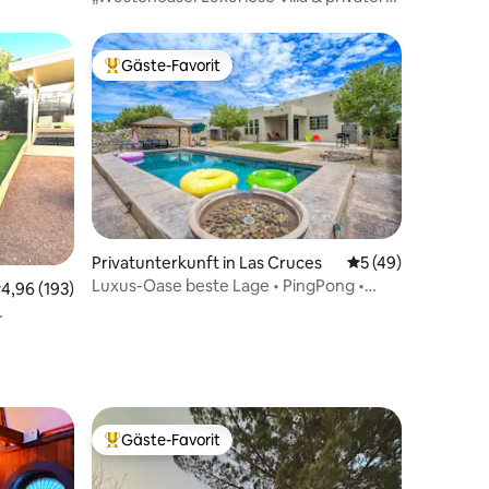
Pool“
Gäste-Favorit
Beliebter Gäste-Favorit.
48 Bewertungen
Privatunterkunft in Las Cruces
Durchschnittliche
5 (49)
Luxus-Oase beste Lage • PingPong •
urchschnittliche Bewertung: 4,96 von 5, 193 Bewertungen
4,96 (193)
CoffeeBar
Gäste-Favorit
Beliebter Gäste-Favorit.