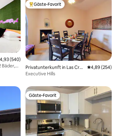
Gäste-Favorit
Beliebter Gäste-Favorit.
64 Bewertungen
urchschnittliche Bewertung: 4,93 von 5, 540 Bewertungen
4,93 (540)
2 Bäder,
Privatunterkunft in Las Cruc
Durchschnittliche Bew
4,89 (254)
es
Executive Hills
Gäste-Favorit
Gäste-Favorit