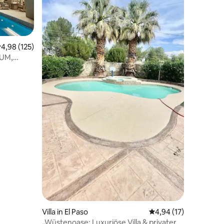
33 Bewertungen
urchschnittliche Bewertung: 4,98 von 5, 125 Bewertungen
4,98 (125)
AUM,
Villa in El Paso
Durchschnittliche Be
4,94 (17)
„Wüstenoase: Luxuriöse Villa & privater