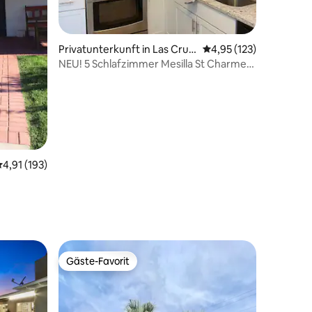
18 Bewertungen
Privatunterkunft in Las Cruc
Durchschnittliche Bew
4,95 (123)
es
NEU! 5 Schlafzimmer Mesilla St Charmer
- Renoviert!
urchschnittliche Bewertung: 4,91 von 5, 193 Bewertungen
4,91 (193)
Gäste-Favorit
Gäste-Favorit