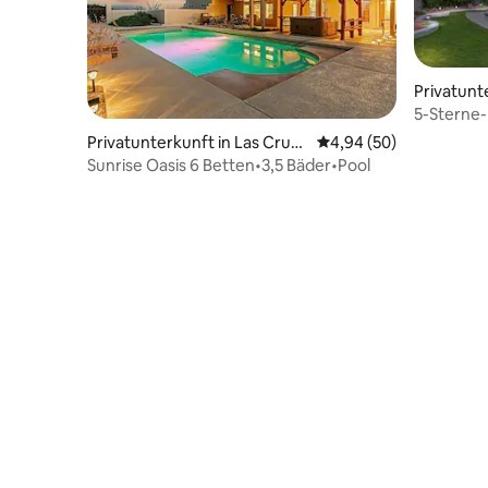
Privatunte
5-Sterne-
El Paso
Privatunterkunft in Las Cruc
Durchschnittliche Bew
4,94 (50)
es
Sunrise Oasis 6 Betten•3,5 Bäder•Pool