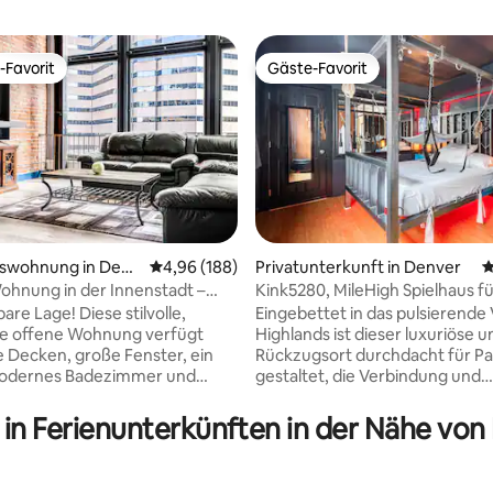
-Favorit
Gäste-Favorit
r Gäste-Favorit.
Gäste-Favorit
swohnung in Denv
Durchschnittliche Bewertung: 4,96 von 5, 1
4,96 (188)
Privatunterkunft in Denver
D
hnung in der Innenstadt –
Kink5280, MileHigh Spielhaus f
ewertung: 5 von 5, 408 Bewertungen
Fuß erreichbar
Erwachsene
re Lage! Diese stilvolle,
Eingebettet in das pulsierende 
e offene Wohnung verfügt
Highlands ist dieser luxuriöse u
 Decken, große Fenster, ein
Rückzugsort durchdacht für P
odernes Badezimmer und
gestaltet, die Verbindung und
nde Ziegel aus dem 19.
Abenteuer suchen. Von dem 
rt, die historischen Charme
an, in dem du ankommst, spürst
g in Ferienunterkünften in der Nähe v
rnem Komfort verbinden. Nur
verführerische Energie, die den
hritte von Restaurants,
einen unvergesslichen Aufenth
en und
angibt. Egal, ob du auf der Suc