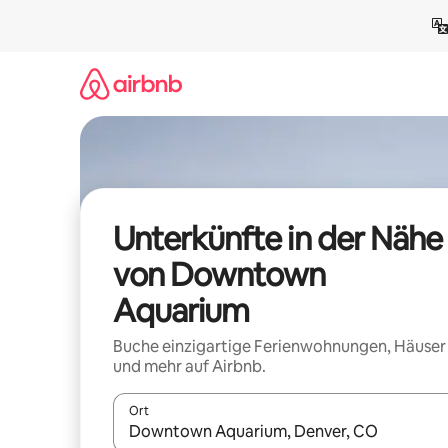
Zu
Inhalten
springen
Unterkünfte in der Nähe
von Downtown
Aquarium
Buche einzigartige Ferienwohnungen, Häuser
und mehr auf Airbnb.
Ort
Wenn Ergebnisse verfügbar sind, navigiere mit d