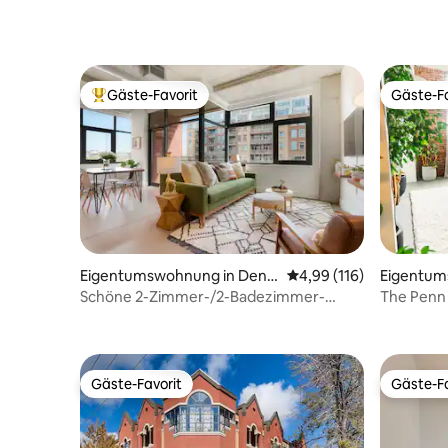
Gäste-Favorit
Gäste-Fa
Beliebter Gäste-Favorit.
Gäste-Fa
Eigentumswohnung in Denv
Durchschnittliche Bewe
4,99 (116)
Eigentum
er
er
Schöne 2-Zimmer-/2-Badezimmer-
The Penn
Eigentumswohnung in idealer
Innenstadtlage
Gäste-Favorit
Gäste-Fa
Gäste-Favorit
Gäste-Fa