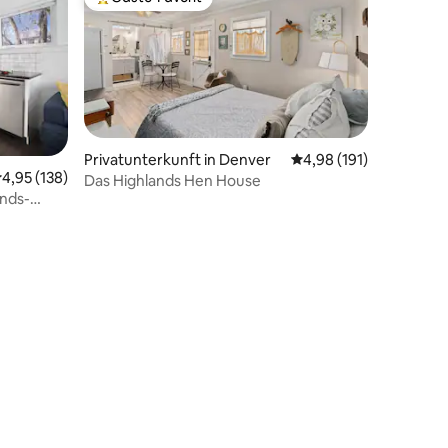
Beliebter Gäste-Favorit.
Privatunterkunft in Denver
Durchschnittliche Bew
4,98 (191)
73 Bewertungen
urchschnittliche Bewertung: 4,95 von 5, 138 Bewertungen
4,95 (138)
Das Highlands Hen House
nds-