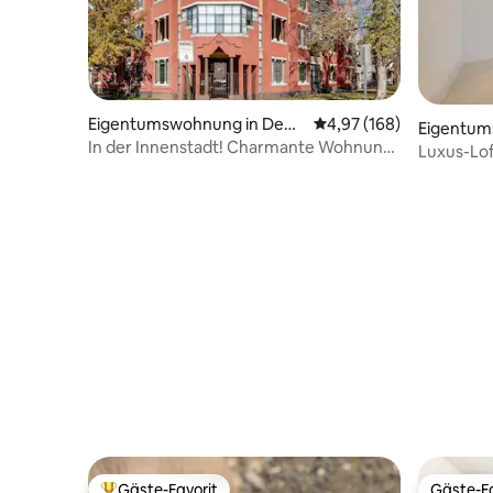
Eigentumswohnung in Denv
Durchschnittliche Bewe
4,97 (168)
Eigentum
er
In der Innenstadt! Charmante Wohnung
er
Luxus-Loft
mit zwei Schlafzimmern im ersten Stock.
Gäste-Favorit
Gäste-Fa