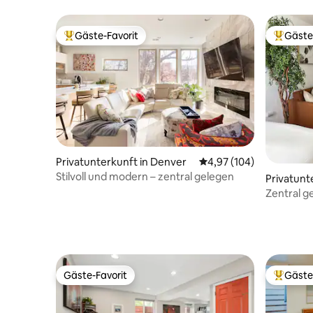
Bauernhof
Gäste-Favorit
Gäste
Beliebter Gäste-Favorit.
Beliebte
Privatunterkunft in Denver
Durchschnittliche Bewe
4,97 (104)
Stilvoll und modern – zentral gelegen
Privatunt
Zentral g
Gäste-Favorit
Gäste
Gäste-Favorit
Beliebte