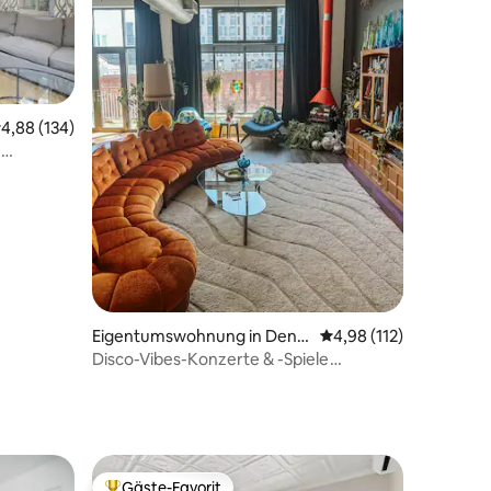
82 Bewertungen
urchschnittliche Bewertung: 4,88 von 5, 134 Bewertungen
4,88 (134)
e
Eigentumswohnung in Denv
Durchschnittliche Bew
4,98 (112)
er
Disco-Vibes-Konzerte & -Spiele
Kostenlose Parkplätze in der Innenstadt
Gäste-Favorit