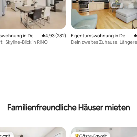
rtung: 4,97 von 5, 168 Bewertungen
swohnung in Denv
Durchschnittliche Bewertung: 4,93 von 5, 2
4,93 (282)
Eigentumswohnung in Denv
D
er
 I Skyline-Blick in RiNO
Dein zweites Zuhause! Länger
Aufenthalte! West Highlands
Familienfreundliche Häuser mieten
vorit
Gäste-Favorit