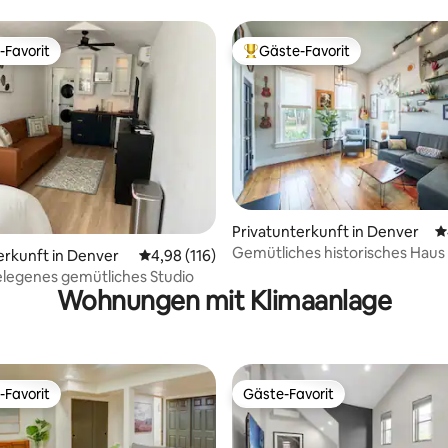
-Favorit
Gäste-Favorit
r Gäste-Favorit.
Beliebter Gäste-Favorit.
rtung: 4,97 von 5, 104 Bewertungen
Privatunterkunft in Denver
D
Gemütliches historisches Haus
erkunft in Denver
Durchschnittliche Bewertung: 4,98 von 5, 1
4,98 (116)
Fe Art District
elegenes gemütliches Studio
Wohnungen mit Klimaanlage
-Favorit
Gäste-Favorit
r Gäste-Favorit.
Gäste-Favorit