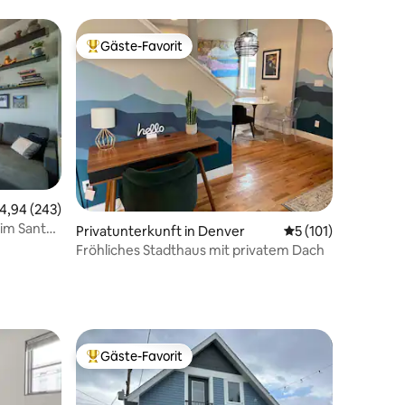
Gäste-Favorit
Beliebter Gäste-Favorit.
urchschnittliche Bewertung: 4,94 von 5, 243 Bewertungen
4,94 (243)
 im Santa
16 Bewertungen
Privatunterkunft in Denver
Durchschnittliche 
5 (101)
Fröhliches Stadthaus mit privatem Dach
Gäste-Favorit
Beliebter Gäste-Favorit.