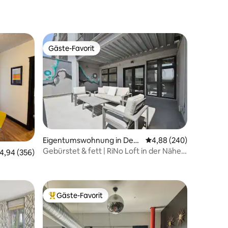
Gäste-Favorit
Gäste-Favorit
63 Bewertungen
Eigentumswohnung in Den
Durchschnittliche Bew
4,88 (240)
ver
Gebürstet & fett | RiNo Loft in der Nähe
urchschnittliche Bewertung: 4,94 von 5, 356 Bewertungen
4,94 (356)
des Mission Ballroom
schem
Gäste-Favorit
Beliebter Gäste-Favorit.