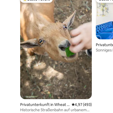
Beliebter Gäste-Favorit.
Gäste-Fa
Privatunt
Sonniges 
trendigen
Privatunterkunft in Wheat R
Durchschnittliche Bewe
4,97 (493)
idge
Historische Straßenbahn auf urbanem