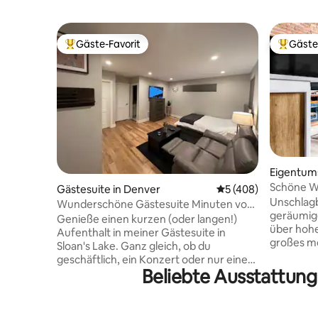
Gäste-Favorit
Gäste
Beliebter Gäste-Favorit.
Beliebte
Eigentum
er
Schöne Wo
Gästesuite in Denver
Durchschnittliche B
5 (408)
Alles zu 
Unschlagba
Wunderschöne Gästesuite Minuten vom
geräumig
Stadion entfernt
Genieße einen kurzen (oder langen!)
über hohe
Aufenthalt in meiner Gästesuite in
großes m
Sloan's Lake. Ganz gleich, ob du
freiliege
geschäftlich, ein Konzert oder nur einen
Jahrhunde
Beliebte Ausstattun
kurzen Kurzurlaub in der Stadt
mit mode
unterwegs bist: In dieser Gästesuite mit
wenige Sc
Küchenzeile findest du alles, was du
Geschäft
brauchst. Empower Field (Mile High) liegt