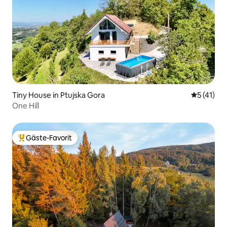
Tiny House in Ptujska Gora
Durchschn
5 (41)
One Hill
Gäste-Favorit
Beliebter Gäste-Favorit.