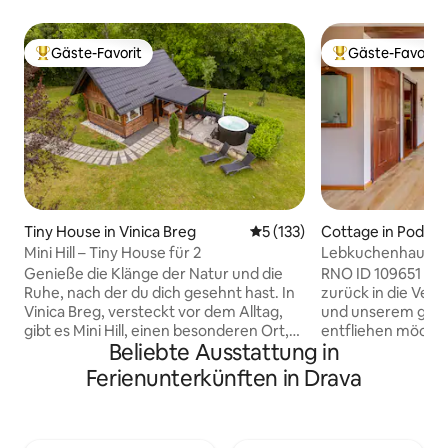
Gäste-Favorit
Gäste-Favorit
Beliebter Gäste-Favorit.
Beliebter Gäste-F
Tiny House in Vinica Breg
Durchschnittliche Bewertung
5 (133)
Cottage in Podku
Mini Hill – Tiny House für 2
Lebkuchenhaus – 
Genieße die Klänge der Natur und die
RNO ID 109651 Wen
Ruhe, nach der du dich gesehnt hast. In
zurück in die Ve
Vinica Breg, versteckt vor dem Alltag,
und unserem gesch
gibt es Mini Hill, einen besonderen Ort,
entfliehen möchtes
Beliebte Ausstattung in
der für Entspannung, Genuss und Flucht
Ferienhaus der per
in die Natur geschaffen wurde. 💚 Dies
ist ideal, um die s
Ferienunterkünften in Drava
ist keine klassische Touristenunterkunft.
zu genießen und z
Mini Hill ist ein Ort für diejenigen, die auf
entspannende Ab
der Suche nach mehr als nur Komfort
verbringst. Nimm 
sind, sie suchen nach einem Erlebnis. Für
Entspannen – lies,