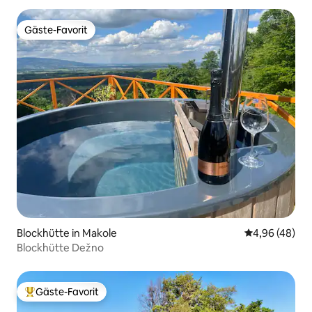
Gäste-Favorit
Gäste-Favorit
Blockhütte in Makole
Durchschnittl
4,96 (48)
Blockhütte Dežno
Gäste-Favorit
Beliebter Gäste-Favorit.