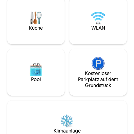
diejenigen, die Einfachheit lieben, die
denke oder genieß
Momente der Stille genießen und
Gesellschaft oder 
glauben, dass Schönheit in den kleinen
radle. Das Ferienhaus eignet sich wirklich
Dingen liegt. Wenn du zu denen
für Menschen, die
gehörst, die die Natur und ihren
und die entspannt
Küche
WLAN
Rhythmus lieben, bist du herzlich
oder als Ausgangs
willkommen.
Tagesausflüge dur
Kostenloser
Pool
Parkplatz auf dem
Grundstück
Klimaanlage