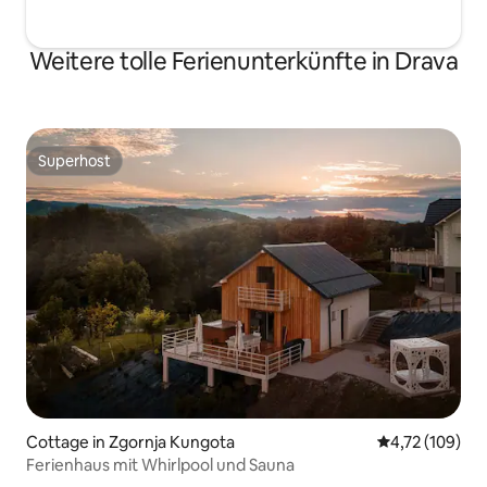
Weitere tolle Ferienunterkünfte in Drava
Superhost
Superhost
Cottage in Zgornja Kungota
Durchschnittl
4,72 (109)
Ferienhaus mit Whirlpool und Sauna