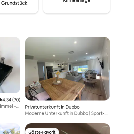
Klimaanlage
 Grundstück
ugen es,
nd sie
ichtigt im
Durchschnittliche Bewertung: 4,34 von 5, 70 Bewertungen
4,34 (70)
Himmel –
78 Bewertungen
Privatunterkunft in Dubbo
Moderne Unterkunft in Dubbo | Sport-
und Familienaufenthalte
Gäste-Favorit