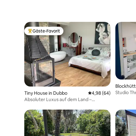
Gäste-Favorit
Beliebter Gäste-Favorit.
Blockhütt
Studio Th
Tiny House in Dubbo
Durchschnittliche Bew
4,98 (64)
Absoluter Luxus auf dem Land –
Haustierfreundlich