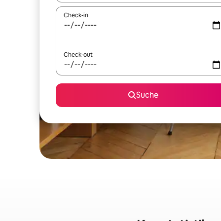
Check-in
Check-out
Suche