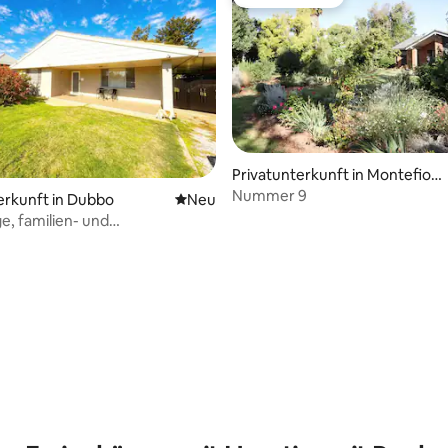
Gäste-Favorit
Privatunterkunft in Montefior
es
Nummer 9
erkunft in Dubbo
Neue Unterkunft
Neu
, familien- und
reundliche Unterkunft mit
interhof