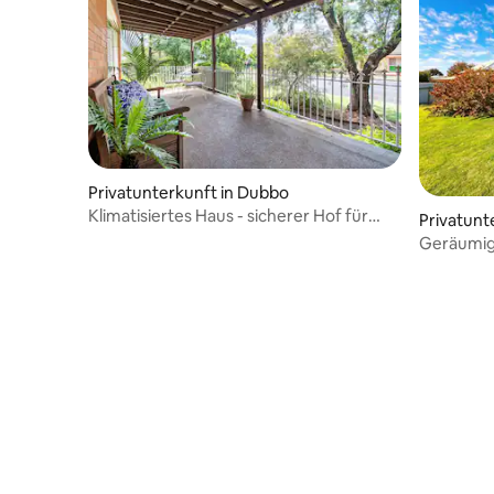
Privatunterkunft in Dubbo
Klimatisiertes Haus - sicherer Hof für
Privatunt
Haustiere
Geräumige
haustierf
großem H