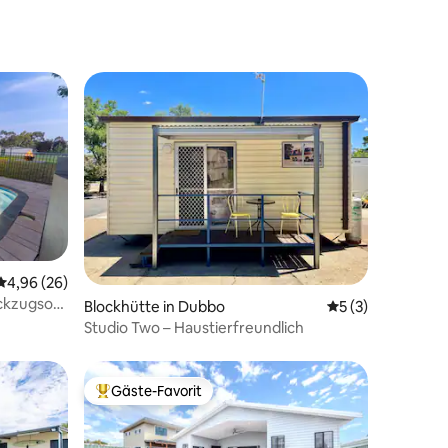
NSW
Durchschnittliche Bewertung: 4,96 von 5, 26 Bewertungen
4,96 (26)
ückzugsort
Blockhütte in Dubbo
Durchschnittlich
5 (3)
Studio Two – Haustierfreundlich
Gäste-Favorit
Beliebter Gäste-Favorit.