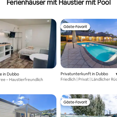
Ferienhäuser mit Haustier mit Pool
Gäste-Favorit
Gäste-Favorit
Privatunterkunft in Dubbo
e in Dubbo
Friedlich | Privat | Ländlicher R
ree – Haustierfreundlich
ertung: 4,98 von 5, 64 Bewertungen
| Relaxo Maxo
Gäste-Favorit
Gäste-Favorit