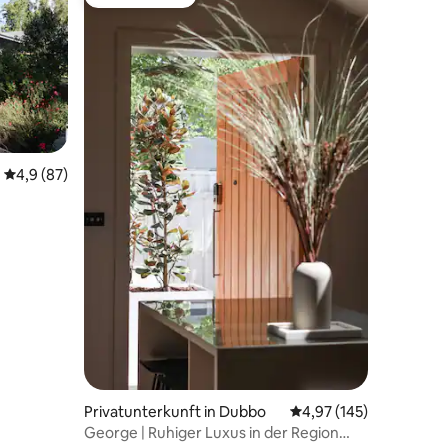
Gäste-Favorit
Durchschnittliche Bewertung: 4,9 von 5, 87 Bewertungen
4,9 (87)
Privatunterkunft in Dubbo
Durchschnittliche Bew
4,97 (145)
George | Ruhiger Luxus in der Region