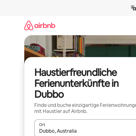
Zu
Inhalten
springen
Haustierfreundliche
Ferienunterkünfte in
Dubbo
Finde und buche einzigartige Ferienwohnung
mit Haustier auf Airbnb.
Ort
Wenn Ergebnisse verfügbar sind, navigiere mit d