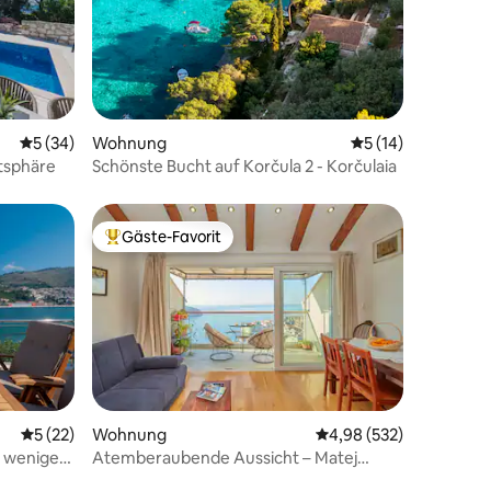
57 Bewertungen
Durchschnittliche Bewertung: 5 von 5, 34 Bewertungen
5 (34)
Wohnung
Durchschnittliche
5 (14)
atsphäre
Schönste Bucht auf Korčula 2 - Korčulaia
Gäste-Favorit
Beliebter Gäste-Favorit.
Durchschnittliche Bewertung: 5 von 5, 22 Bewertungen
5 (22)
Wohnung
Durchschnittliche Bew
4,98 (532)
25 Bewertungen
 wenige
Atemberaubende Aussicht – Matej
Apartment