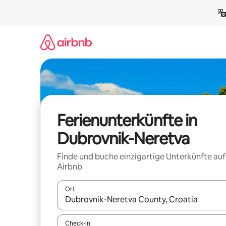
Zu
Inhalten
springen
Ferienunterkünfte in
Dubrovnik-Neretva
Finde und buche einzigartige Unterkünfte auf
Airbnb
Ort
Wenn Ergebnisse verfügbar sind, navigiere mit d
Check-in