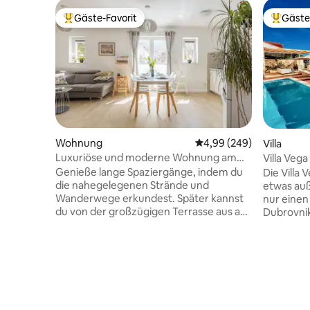
Gäste-Favorit
Gäste
Beliebter Gäste-Favorit.
Beliebte
Wohnung
Durchschnittliche Bewe
4,99 (249)
Villa
Luxuriöse und moderne Wohnung am
Villa Vega
Meer „Orsan“
und Swim
Genieße lange Spaziergänge, indem du
Die Villa 
die nahegelegenen Strände und
etwas au
Wanderwege erkundest. Später kannst
nur einen
du von der großzügigen Terrasse aus auf
Dubrovnik 
das Meer blicken und die Ausflüge für
egal ob ma
den nächsten Tag planen. Das luftige
Altstadt u
Interieur verfügt über eine
Sehenswür
schwimmende Treppe, begehbare
sich in d
Regenduschen und Fußbodenheizung.
und in der
Bereite dir eine köstliche Mahlzeit in
schwimmen möchte
einer voll ausgestatteten Küche zu. Das
Villa mit 