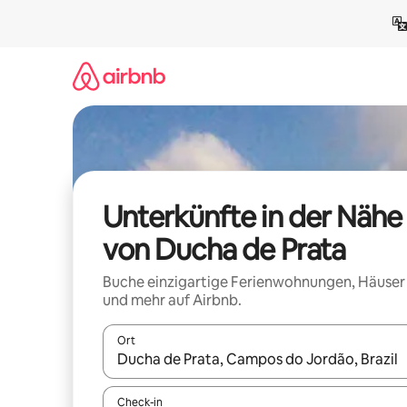
Zu
Inhalten
springen
Unterkünfte in der Nähe
von Ducha de Prata
Buche einzigartige Ferienwohnungen, Häuser
und mehr auf Airbnb.
Ort
Wenn Ergebnisse verfügbar sind, navigiere mit d
Check-in