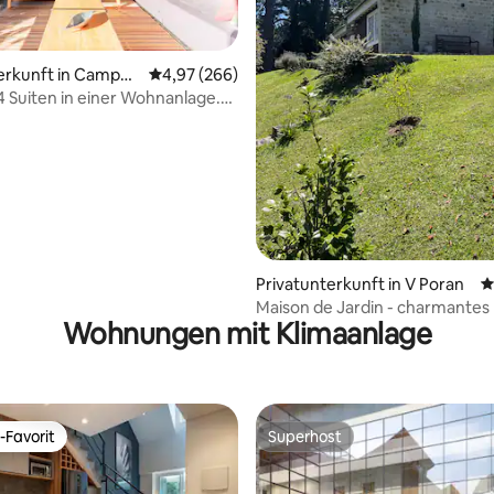
erkunft in Campos
Durchschnittliche Bewertung: 4,97 von 5, 2
4,97 (266)
o
4 Suiten in einer Wohnanlage.
e Aussicht
ertung: 4,91 von 5, 147 Bewertungen
Privatunterkunft in V Poran
D
Maison de Jardin - charmantes
Wohnungen mit Klimaanlage
in den Bergen
-Favorit
Superhost
r Gäste-Favorit.
Superhost