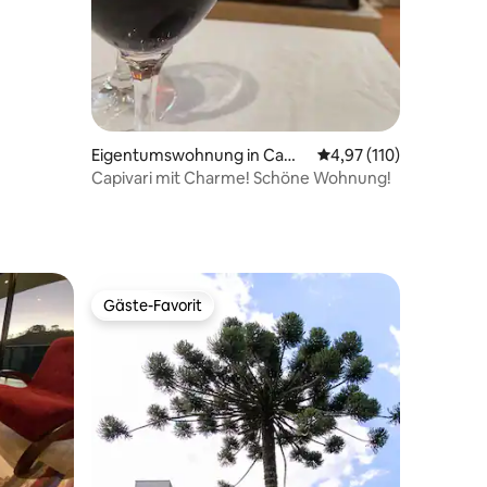
Eigentumswohnung in Camp
Durchschnittliche Bew
4,97 (110)
os do Jordão
Capivari mit Charme! Schöne Wohnung!
Gäste-Favorit
Gäste-Favorit