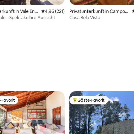
rtung: 4,99 von 5, 150 Bewertungen
erkunft in Vale Enc
Durchschnittliche Bewertung: 4,96 von 5, 2
4,96 (221)
Privatunterkunft in Campos
do Jordão
ale - Spektakuläre Aussicht
Casa Bela Vista
-Favorit
Gäste-Favorit
r Gäste-Favorit.
Beliebter Gäste-Favorit.