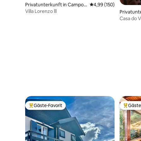
Privatunterkunft in Campos
Durchschnittliche Bewe
4,99 (150)
do Jordão
Villa Lorenzo lll
Privatunt
antado
Casa do V
Gäste-Favorit
Gäste
Beliebter Gäste-Favorit.
Beliebte