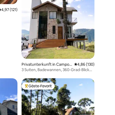
21 Bewertungen
Durchschnittliche Bewertung: 4,97 von 5, 121 Bewertungen
4,97 (121)
Privatunterkunft in Campos
Durchschnittliche Bew
4,86 (130)
do Jordão
3 Suiten, Badewannen, 360-Grad-Blick
und absolute Privatsphäre
Gäste-Favorit
Beliebter Gäste-Favorit.