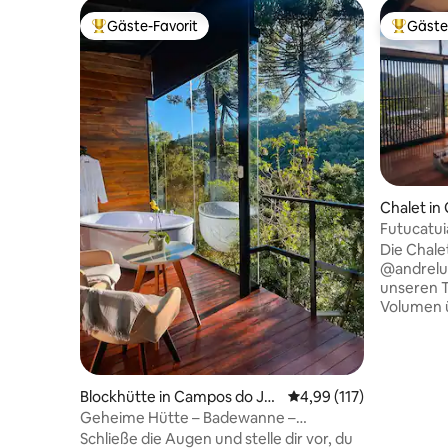
Gäste-Favorit
Gäste
Beliebter Gäste-Favorit.
Beliebte
Chalet in
Futucatui
in den Be
Die Chale
@andrelu
unseren T
Volumen übers
unseres B
einem Maß
Stadt entwickelt. W
eine Wied
Blockhütte in Campos do Jor
Durchschnittliche Bew
4,99 (117)
und dem 
dão
Geheime Hütte – Badewanne –
ermögliche
unglaublicher Blick auf die Natur
Schließe die Augen und stelle dir vor, du
unendlich