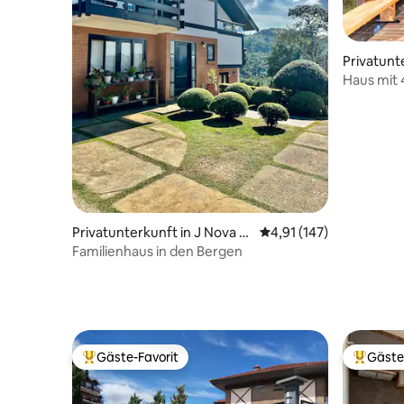
Privatunt
do Jordã
Haus mit 
Fabelhaft
Privatunterkunft in J Nova S
Durchschnittliche Bew
4,91 (147)
uíça
Familienhaus in den Bergen
Gäste-Favorit
Gäste
Beliebter Gäste-Favorit.
Beliebte