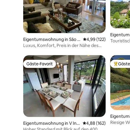
Eigentum
Eigentumswohnung in São P
Durchschnittliche Bewe
4,99 (122)
pos do Jo
Touristis
aulo
Luxus, Komfort, Preis in der Nähe des
Centrinh
Centrinho de Campos
Gäste-Favorit
Gäste
Gäste-Favorit
Beliebte
Eigentum
pos do Jo
Riesige Wo
Eigentumswohnung in V Ingl
Durchschnittliche Bewe
4,88 (162)
der Nähe 
esa, Campos do Jordão
Hoher Standard mit Blick auf den 400