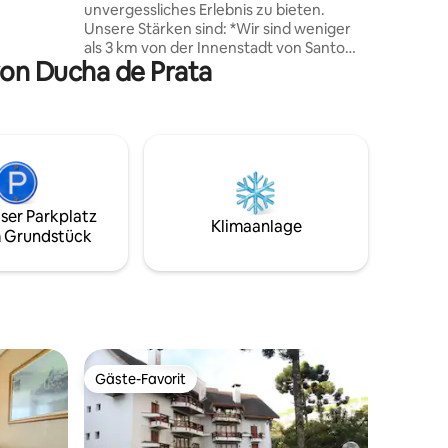
unvergessliches Erlebnis zu bieten.
nerator,
Unsere Stärken sind: *Wir sind weniger
tarlink
als 3 km von der Innenstadt von Santo
von Ducha de Prata
Antônio do Pinhal und 15 km von Campos
do Jordão entfernt. Unser Chalet
verfügt über eine voll ausgestattete
Küche mit super charmantem Geschirr,
eingebautem Herd, 4 Mündungen mit
Backofen, Toaster, Mixer. Die Küche ist
geräumig und durch ein schönes
Scheunentor von der Suite abgetrennt.
ser Parkplatz
Suite mit Blick auf die Berge, Whirlpool,
Klimaanlage
 Grundstück
Terrasse und hängendes Netzwerk.
Gemütliches und geräumiges
Ferienhaus.
Gäste-Favorit
Gäste-Favorit