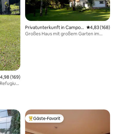
66 Bewertungen
Privatunterkunft in Campos
Durchschnittliche Bew
4,83 (168)
do Jordão
Großes Haus mit großem Garten im
Zentrum von Campos
urchschnittliche Bewertung: 4,98 von 5, 169 Bewertungen
4,98 (169)
 Refugium
Gäste-Favorit
Beliebter Gäste-Favorit.