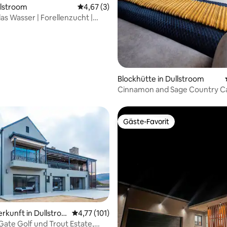
Bewertung: 5 von 5, 20 Bewertungen
ullstroom
Durchschnittliche Bewertung: 4,67 von 5,
4,67 (3)
das Wasser | Forellenzucht |
om
Blockhütte in Dullstroom
Cinnamon and Sage Country C
(Blockhütten)
Gäste-Favorit
Gäste-Favorit
erkunft in Dullstroo
Durchschnittliche Bewertung: 4,77 von 5, 1
4,77 (101)
Gate Golf und Trout Estate,
Bewertung: 5 von 5, 16 Bewertungen