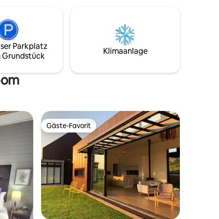
gepflegte Umgebung des Anwesens mit
dem zusätzlichen Bonus eines direkten
Zugangs zu einem Weltklasse-Golfplatz,
Clubhaus, Forellenfischen,
Wanderwegen, Tennis- und
ser Parkplatz
Padelplätzen. „Ein Ort, an dem
Klimaanlage
 Grundstück
vielbeschäftigte Familien und Freunde
wieder zusammenkommen, neue
Energie tanken und bedeutungsvolle
room
Erinnerungen schaffen.“
Gäste-Favorit
Gäste-Favorit