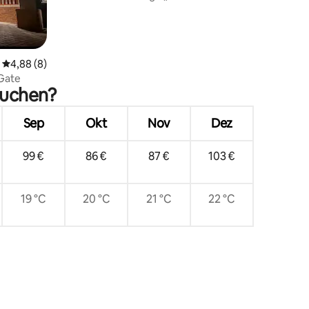
Lastabwurf
Durchschnittliche Bewertung: 4,88 von 5, 8 Bewertungen
4,88 (8)
 Gate
suchen?
Sep
Okt
Nov
Dez
99 €
86 €
87 €
103 €
19 °C
20 °C
21 °C
22 °C