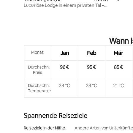
Dullstro
Luxuriöse Lodge in einem privaten Tal –
Forest Lodge
Wann i
Monat
Jan
Feb
Mär
96 €
95 €
85 €
Durchschn.
Preis
23 °C
23 °C
21 °C
Durchschn.
Temperatur
Spannende Reiseziele
Reiseziele in der Nähe
Andere Arten von Unterkünft