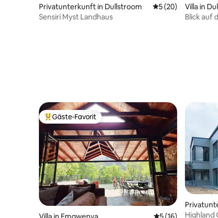
Privatunterkunft in Dullstroom
Durchschnittliche 
5 (20)
Villa in D
Sensiri Myst Landhaus
Blick auf 
Dullstro
Gäste-Favorit
Beliebter Gäste-Favorit.
Privatunt
m
Highland 
Villa in Emgwenya
Durchschnittliche 
5 (16)