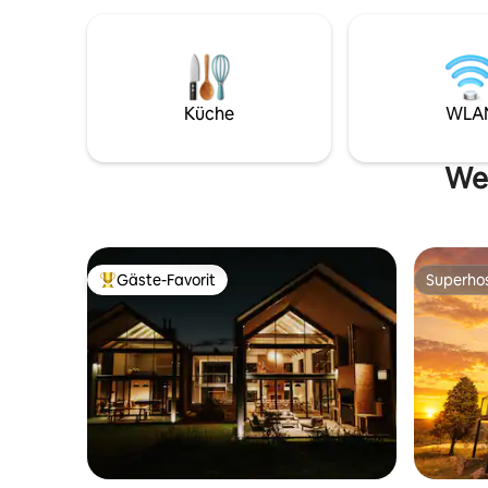
Küche
WLA
Wei
Gäste-Favorit
Superho
Beliebter Gäste-Favorit.
Superho