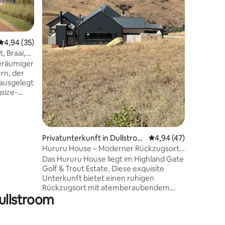
Landschaf
in ein he
integrie
96 Bewertungen
Ess- und
Durchschnittliche Bewertung: 4,94 von 5, 35 Bewertungen
4,94 (35)
jedes Mitg
, Braai,
spektakul
geräumiger
die Berge
rn, der
Flusses. 
ausgelegt
in diesem 
gsize-
he aus
izdecken
ße den
nd ein
Privatunterkunft in Dullstroo
Durchschnittliche Be
4,94 (47)
m
Hururu House – Moderner Rückzugsort
fene
in den Bergen
Das Hururu House liegt im Highland Gate
berdachte
Golf & Trout Estate. Diese exquisite
i und
Unterkunft bietet einen ruhigen
Rückzugsort mit atemberaubendem
e –
Dullstroom
Bergblick, der dich vom ersten Moment
entspannte
deiner Ankunft an in seinen Bann ziehen
uf
wird. Genieße die üppige, sorgfältig