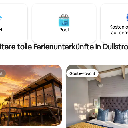
Kostenlo
N
Pool
auf dem
tere tolle Ferienunterkünfte in Dullst
st
Gäste-Favorit
st
Gäste-Favorit