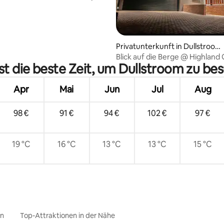
om
Privatunterkunft in Dullstroo
m
Blick auf die Berge @ Highland
st die beste Zeit, um Dullstroom zu be
Apr
Mai
Jun
Jul
Aug
98 €
91 €
94 €
102 €
97 €
19 °C
16 °C
13 °C
13 °C
15 °C
en
Top-Attraktionen in der Nähe