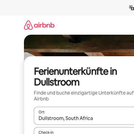
Zu
Inhalten
springen
Ferienunterkünfte in
Dullstroom
Finde und buche einzigartige Unterkünfte auf
Airbnb
Ort
Wenn Ergebnisse verfügbar sind, navigiere mit d
Check-in