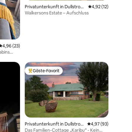
 3 Bewertungen
Privatunterkunft in Dullstroo
Durchschnittliche Be
4,92 (12)
m
Walkersons Estate – Aufschluss
Durchschnittliche Bewertung: 4,96 von 5, 23 Bewertungen
4,96 (23)
abins
Gäste-Favorit
Beliebter Gäste-Favorit.
01 Bewertungen
Privatunterkunft in Dullstroo
Durchschnittliche Be
4,97 (93)
m
Das Familien-Cottage „Karibu“ - Kein