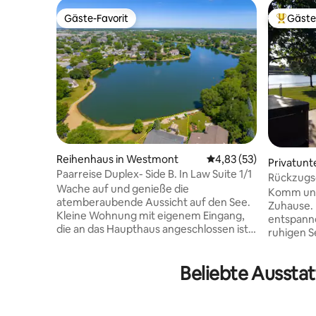
Gäste-Favorit
Gäste
Gäste-Favorit
Beliebte
Reihenhaus in Westmont
Durchschnittliche Bew
4,83 (53)
Privatunte
Paarreise Duplex- Side B. In Law Suite 1/1
eam
Rückzugso
Wache auf und genieße die
Feuerstel
Komm und
atemberaubende Aussicht auf den See.
Zuhause. 
Kleine Wohnung mit eigenem Eingang,
entspanne
die an das Haupthaus angeschlossen ist,
ruhigen S
das ebenfalls vermietet ist. Es gibt eine
angeln, i
Kochplatte und einen großen Backofen.
Kaffee au
Beliebte Aussta
Eine tiefe Küchenspüle, ein mittelgroßer
möchtest,
Kühlschrank und eine Mikrowelle. Der
Zuhause i
Wohnbereich besteht aus zwei Stühlen.
Genieße 
Es gibt eine private Terrasse mit einer
auf den S