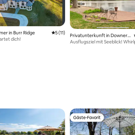
mer in Burr Ridge
Durchschnittliche Bewertung: 5 von 5, 
5 (11)
Privatunterkunft in Downers
rtet dich!
Grove
Ausflugsziel mit Seeblick! Whirl
Kajak!
wertung: 4,74 von 5, 42 Bewertungen
Gäste-Favorit
Gäste-Favorit