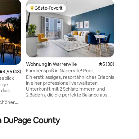
Reihenha
Gäste-Favorit
Gäste
Beliebter Gäste-Favorit.
Beliebte
Maisonett
Vollküch
Genieße 
mit Zuga
Kingsize-
privaten 
fast all
braucht. 
stehen in
Diese Unt
Wohnung in Warrenville
Durchschnittliche
5 (30)
Unterkun
Familienspaß in Naperville! Pool,
28 Bewertungen
Durchschnittliche Bewertung: 4,95 von 5, 43 Bewertungen
4,95 (43)
separate
Pickleball, Kinderzimmer
Ein erstklassiges, resortähnliches Erlebnis
einen ei
eeblick
in einer professionell verwalteten
Innenver
hige
Unterkunft mit 2 Schlafzimmern und
ruhigen,
 dies
2 Bädern, die die perfekte Balance aus
Zusätzlic
Luxus und Komfort für
inbegriff
Geschäftsreisende und Familien bietet.
anderen 
ten wir
Genießen Sie den Pool, den Pickleball-
benötigt
s, das in
in DuPage County
Platz, das Kinderspielzimmer, den
ilt ist.
Innenhof mit Feuerstellen, das
Fitnesscenter, den Billardtisch und die
Sauna – Komfort ist zum Greifen nah!