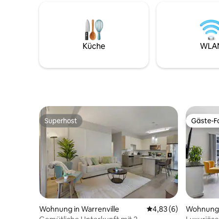
schönen Sicht auf den See. Der Hof und
an der Fe
die Einfahrt werden gemeinsam genutzt.
angelegte
Es gibt Potenzial, Leute nebenan zu
entspannst. 🥂 🐶 Bis zu 2
hören. Derzeit keine Kontrolle über
sind will
Heizung oder Klimaanlage. Wir halten
1 Hektar 
Küche
WLA
uns bei angemessener Temperatur 68-
lieben! Wöchentliche und monatliche
75 und geben einen separaten Heizung
Rabatte f
und Ventilator.
anzeigen
Superhost
Gäste-Fa
Superhost
Gäste-Fa
Wohnung in Warrenville
Durchschnittliche Be
4,83 (6)
Wohnung i