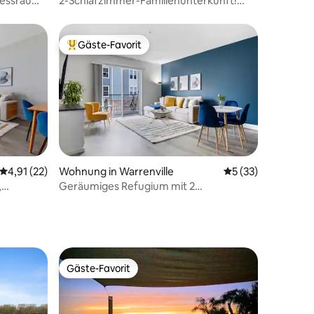
tnessraum,
2-Schlafzimmer-Familienunterkunft!
Pool, Pickleball, Spielzimmer
Gäste-Favorit
Beliebter Gäste-Favorit.
15 Bewertungen
Durchschnittliche Bewertung: 4,91 von 5, 22 Bewertungen
4,91 (22)
Wohnung in Warrenville
Durchschnittliche
5 (33)
,
Geräumiges Refugium mit 2
immer!
Schlafzimmern | Pool, Fitnessraum und
Pickleball!
Gäste-Favorit
Gäste-Favorit