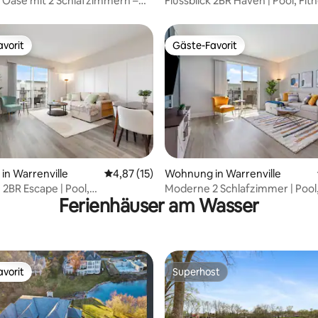
 Oase mit 2 Schlafzimmern –
Flussblick 2BR Haven | Pool, Fi
nessraum, nur wenige Minuten
Pickleball
ville entfernt!
vorit
Gäste-Favorit
vorit
Gäste-Favorit
ertung: 4,87 von 5, 23 Bewertungen
n Warrenville
Durchschnittliche Bewertung: 4,87 von 5, 
4,87 (15)
Wohnung in Warrenville
 2BR Escape | Pool,
Moderne 2 Schlafzimmer | Pool
Ferienhäuser am Wasser
m, Pickleball!
Pickleball, Fitnessraum, Spielz
vorit
Superhost
vorit
Superhost