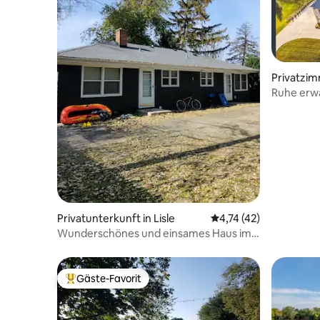
Privatzim
Ruhe erwa
Privatunterkunft in Lisle
Durchschnittliche Be
4,74 (42)
Wunderschönes und einsames Haus im
Ranch-Stil mit 3 Schlafzimmern
Gäste-Favorit
Beliebter Gäste-Favorit.