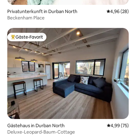
Privatunterkunft in Durban North
Durchschnittl
4,96 (28)
Beckenham Place
Gäste-Favorit
Beliebter Gäste-Favorit.
Gästehaus in Durban North
Durchschnittl
4,99 (75)
Deluxe-Leopard-Baum-Cottage