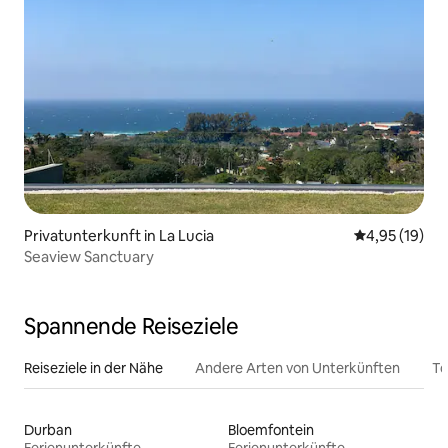
Privatunterkunft in La Lucia
Durchschnitt
4,95 (19)
Seaview Sanctuary
Spannende Reiseziele
Reiseziele in der Nähe
Andere Arten von Unterkünften
To
Durban
Bloemfontein