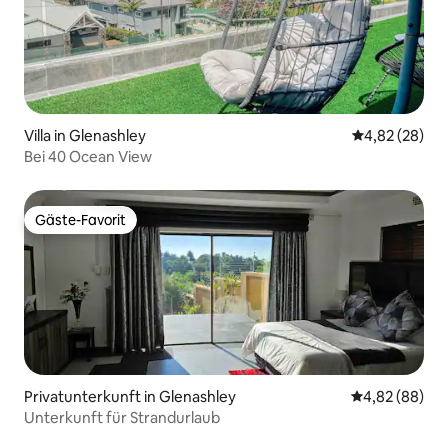
Villa in Glenashley
Durchschnittl
4,82 (28)
Bei 40 Ocean View
Gäste-Favorit
Gäste-Favorit
Privatunterkunft in Glenashley
Durchschnittl
4,82 (88)
Unterkunft für Strandurlaub