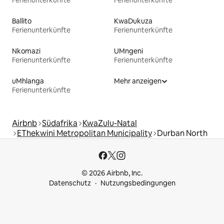
Ferienunterkünfte
Ferienunterkünfte
Ballito
KwaDukuza
Ferienunterkünfte
Ferienunterkünfte
Nkomazi
UMngeni
Ferienunterkünfte
Ferienunterkünfte
uMhlanga
Mehr anzeigen
Ferienunterkünfte
Airbnb
Südafrika
KwaZulu-Natal
EThekwini Metropolitan Municipality
Durban North
© 2026 Airbnb, Inc.
Datenschutz
Nutzungsbedingungen