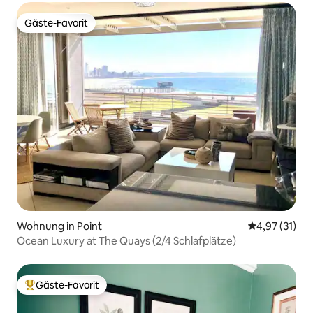
Gäste-Favorit
Gäste-Favorit
Wohnung in Point
Durchschnitt
4,97 (31)
Ocean Luxury at The Quays (2/4 Schlafplätze)
Gäste-Favorit
Beliebter Gäste-Favorit.