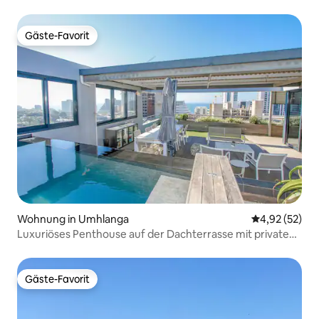
Gäste-Favorit
Gäste-Favorit
Wohnung in Umhlanga
Durchschnitt
4,92 (52)
Luxuriöses Penthouse auf der Dachterrasse mit privatem
Pool
Gäste-Favorit
Gäste-Favorit