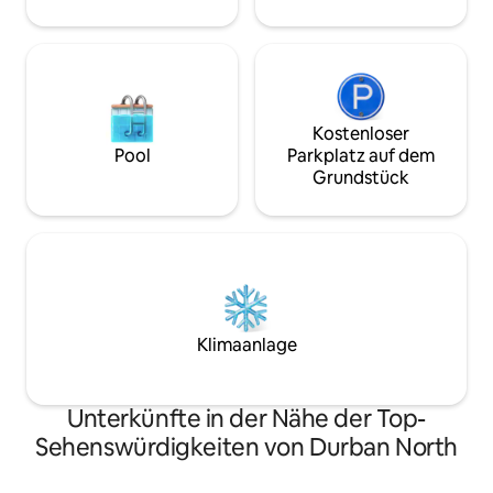
Managerin. Mache einen Spaziergang
der perfekte Rüc
zum Naturschutzgebiet Virginia Bush
und die Umgebun
und gehe dann weiter, um den Strand zu
erreichen. Gehe in eine Richtung für
fantastischen frischen Fisch, in eine
andere für großartiges Curry und
chinesisches Essen und fahre zur
Kostenloser
Mackeurtan Avenue für eine noch
Pool
Parkplatz auf dem
größere Auswahl an Restaurants und
Grundstück
Bars. In dieser Gegend gibt es jede
Menge Uber-Taxis zu sehr günstigen
Preisen. Da der Schwerpunkt auf der
Privatsphäre liegt, werden wir dich nicht
stören. Khombi wird dir die Schlüssel zu
deiner Wohnung übergeben. Sie wird
reinigen, wenn es dir passt. Wenn du
etwas brauchst, kannst du sie gerne
Klimaanlage
anrufen. Es gibt eine Schlafcouch, die für
ein Kind geeignet ist. Auch ein
Campingbett und ein Hochstuhl.
Unterkünfte in der Nähe der Top-
Sehenswürdigkeiten von Durban North