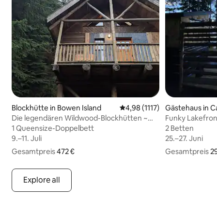
Blockhütte in Bowen Island
Durchschnittliche Bewertung
4,98 (1117)
Gästehaus in C
Die legendären Wildwood-Blockhütten ~
Funky Lakefron
BLOCKHÜTTE 2
1 Queensize-Doppelbett
1 Queensize-Doppelbett
2 Betten
2 Betten
9.–11. Juli
9.–11. Juli
25.–27. Juni
25.–27. Juni
Gesamtpreis
472 € Gesamtpreis
472 €
Gesamtpreis
293 € Gesamtpr
2
Explore all