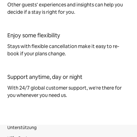
Other guests’ experiences and insights can help you
decide if a stay is right for you.
Enjoy some flexibility
Stays with flexible cancellation make it easy to re-
book if your plans change.
Support anytime, day or night
With 24/7 global customer support, we're there for
you whenever you need us.
Unterstützung
Fußzeile der Website