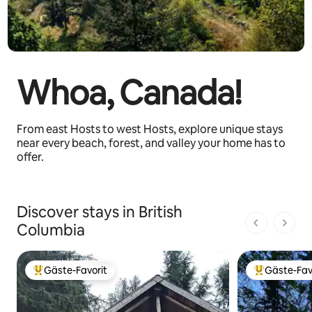
Whoa, Canada!
From east Hosts to west Hosts, explore unique stays
near every beach, forest, and valley your home has to
offer.
Discover stays in British
Columbia
1 von 1 Seit
Gäste-Favorit
Gäste-Fav
Beliebter Gäste-Favorit.
Beliebter Gäs