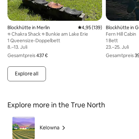
Blockhütte in Merlin
Durchschnittliche Bewertun
4,95 (139)
Blockhütte in 
𖦹 Chakra Shack 𖦹 Bunkie am Lake Erie
Fern Hill Cabin
1 Queensize-Doppelbett
1 Queensize-Doppelbett
1 Bett
1 Bett
8.–13. Juli
8.–13. Juli
23.–25. Juli
23.–25. Juli
Gesamtpreis
437 € Gesamtpreis
437 €
Gesamtpreis
393 € Gesamtpr
3
Explore all
Explore more in the True North
Kelowna