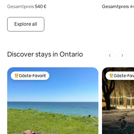
Gesamtpreis
540 € Gesamtpreis
540 €
Gesamtpreis
4
357 € Gesamtpre
Explore all
Discover stays in Ontario
1 von 1 Seit
Gäste-Favorit
Gäste-Fav
Beliebter Gäste-Favorit.
Beliebter Gäs