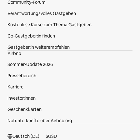
Community-Forum
Verantwortungsvolles Gastgeben
Kostenlose Kurse zum Thema Gastgeben
Co‑Gastgeber:in finden
Gastgeber:in weiterempfehlen
Airbnb
Sommer-Update 2026
Pressebereich
Karriere
Investor:innen
Geschenkkarten
Notunterkünfte über Airbnb.org
Fußzeilenbereich.
Deutsch (DE)
$
USD