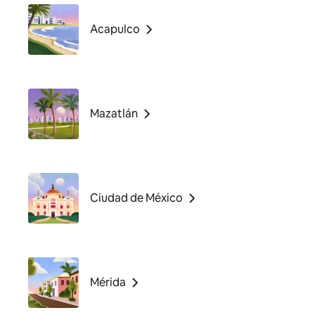
Acapulco
Mazatlán
Ciudad de México
Mérida