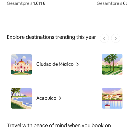
Gesamtpreis
1.611 € Gesamtpreis
1.611 €
Gesamtpreis
655 € Gesamtpr
6
Explore destinations trending this year
1 von 1 Seit
Ciudad de México
Acapulco
Travel with peace of mind when you book on