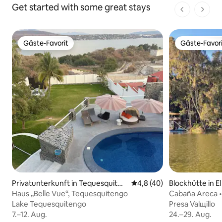
Get started with some great stays
1 von 1 Seit
Gäste-Favorit
Gäste-Favori
Gäste-Favorit
Gäste-Favori
Privatunterkunft in Tequesquiten
Durchschnittliche Bewert
4,8 (40)
Blockhütte in El
go
Haus „Belle Vue“, Tequesquitengo
Cabaña Areca •
Lake Tequesquitengo
Lake Tequesquitengo
Presa Valщillo
Presa Valщillo
7.–12. Aug.
7.–12. Aug.
24.–29. Aug.
24.–29. Aug.