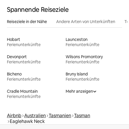
Spannende Reiseziele
Reiseziele in der Nähe
Andere Arten von Unterkünften
To
Hobart
Launceston
Ferienunterkünfte
Ferienunterkünfte
Devonport
Wilsons Promontory
Ferienunterkünfte
Ferienunterkünfte
Bicheno
Bruny Island
Ferienunterkünfte
Ferienunterkünfte
Cradle Mountain
Mehr anzeigen
Ferienunterkünfte
Airbnb
Australien
Tasmanien
Tasman
Eaglehawk Neck