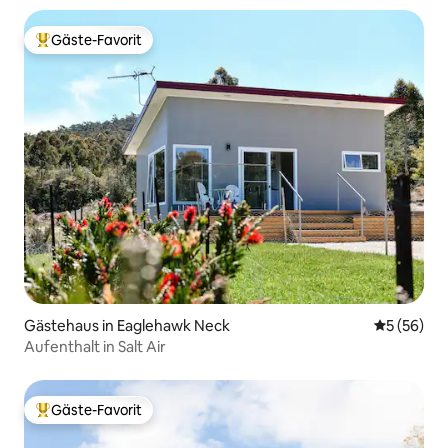
Gäste-Favorit
Beliebter Gäste-Favorit.
Gästehaus in Eaglehawk Neck
Durchschni
5 (56)
Aufenthalt in Salt Air
Gäste-Favorit
Beliebter Gäste-Favorit.