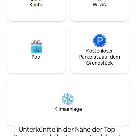
dich zurückzuleh
Küche
WLAN
Tag zu entspanne
versteckte Juwel 
Halbinsel zu erku
Kostenloser
Pool
Parkplatz auf dem
Grundstück
Klimaanlage
Unterkünfte in der Nähe der Top-