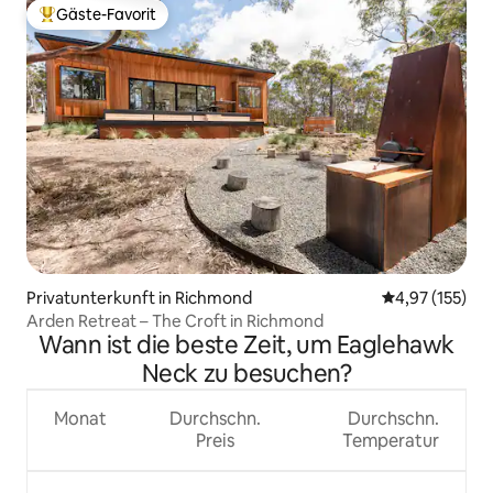
Gäste-Favorit
Beliebter Gäste-Favorit.
Privatunterkunft in Richmond
Durchschnittl
4,97 (155)
Arden Retreat – The Croft in Richmond
Wann ist die beste Zeit, um Eaglehawk
Neck zu besuchen?
Monat
Durchschn.
Durchschn.
Preis
Temperatur