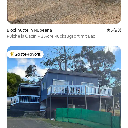
Blockhütte in Nubeena
Durchschni
5 (93)
Pulchella Cabin ~ 3 Acre Rückzugsort mit Bad
Gäste-Favorit
Beliebter Gäste-Favorit.