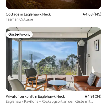
Cottage in Eaglehawk Neck
Durchschnittli
4,68 (145)
Tasman Cottage
Gäste-Favorit
Gäste-Favorit
Privatunterkunft in Eaglehawk Neck
Durchschnitt
4,91 (34)
Eaglehawk Pavilions – Rückzugsort an der Küste mit
Meerblick