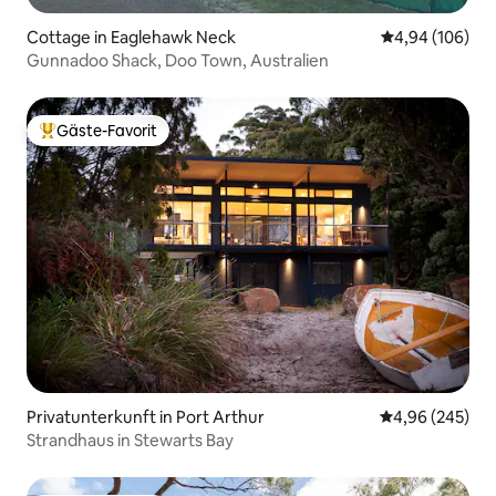
Cottage in Eaglehawk Neck
Durchschnittli
4,94 (106)
Gunnadoo Shack, Doo Town, Australien
Gäste-Favorit
Beliebter Gäste-Favorit.
Privatunterkunft in Port Arthur
Durchschnittli
4,96 (245)
Strandhaus in Stewarts Bay