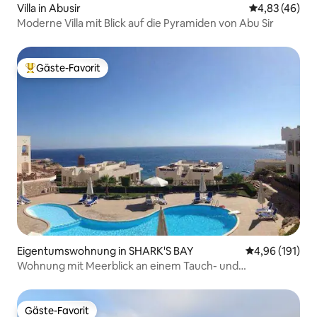
Villa in Abusir
Durchschnittl
4,83 (46)
Moderne Villa mit Blick auf die Pyramiden von Abu Sir
Gäste-Favorit
Beliebter Gäste-Favorit.
Eigentumswohnung in SHARK'S BAY
Durchschnittl
4,96 (191)
Wohnung mit Meerblick an einem Tauch- und
Schnorchelplatz
Gäste-Favorit
Gäste-Favorit