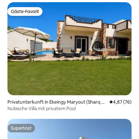
Gäste-Favorit
Gäste-Favorit
Privatunterkunft in Ekeingy Maryout (Sharq W
Durchschnittl
4,87 (76)
A Gharb)
Nubische Villa mit privatem Pool
Superhost
Superhost