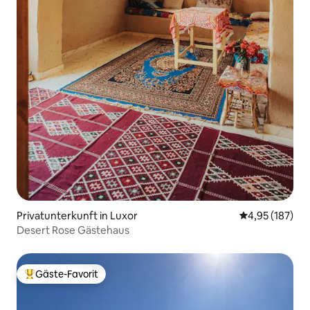
Privatunterkunft in Luxor
Durchschnittl
4,95 (187)
Desert Rose Gästehaus
Gäste-Favorit
Beliebter Gäste-Favorit.