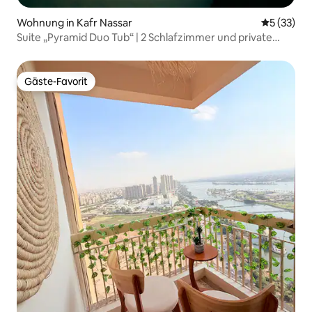
Wohnung in Kafr Nassar
Durchschn
5 (33)
Suite „Pyramid Duo Tub“ | 2 Schlafzimmer und private
Dachterrasse
Gäste-Favorit
Gäste-Favorit