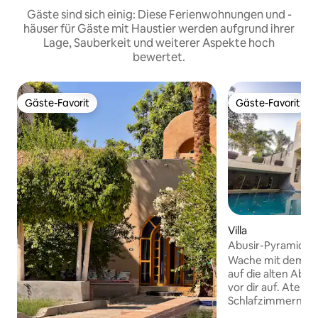
Gäste sind sich einig: Diese Ferienwohnungen und -
häuser für Gäste mit Haustier werden aufgrund ihrer
Lage, Sauberkeit und weiterer Aspekte hoch
bewertet.
Gäste-Favorit
Gäste-Favorit
Gäste-Favorit
Gäste-Favorit
Villa
Abusir-Pyramiden
Wache mit dem a
auf die alten Abus
vor dir auf. Atemb
Schlafzimmern, Gä
üppigem Garten, 