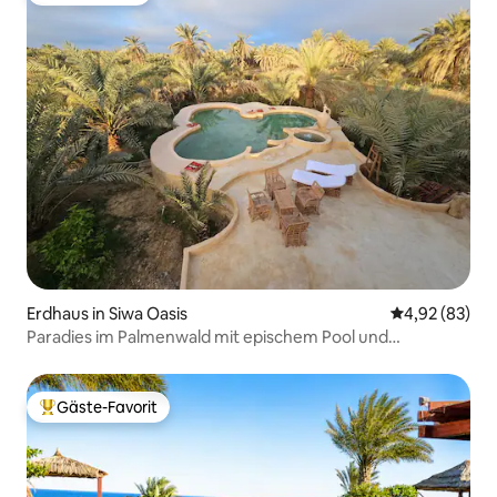
Erdhaus in Siwa Oasis
Durchschnittl
4,92 (83)
Paradies im Palmenwald mit epischem Pool und
Feuerstelle
Gäste-Favorit
Beliebter Gäste-Favorit.