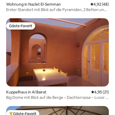
Wohnung in Nazlet El-Semman
Durchschnittl
4,92 (48)
Erster Standort mit Blick auf die Pyramiden, 2 Betten und
Whirlpool
Gäste-Favorit
Gäste-Favorit
Kuppelhaus in Al Bairat
Durchschnitt
4,95 (21)
Big Dome mit Blick auf die Berge – Dachterrasse – Luxor –
in der Nähe des Tempels
Gäste-Favorit