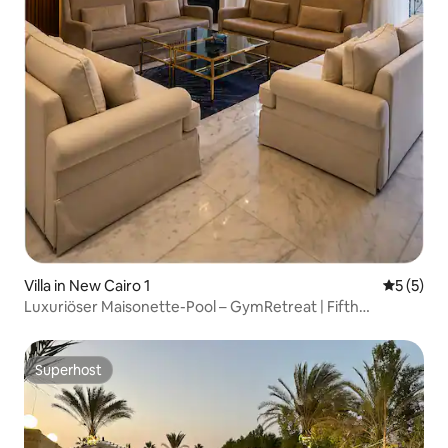
Villa in New Cairo 1
Durchsch
5 (5)
Luxuriöser Maisonette-Pool – GymRetreat | Fifth
Settlement
Superhost
Superhost