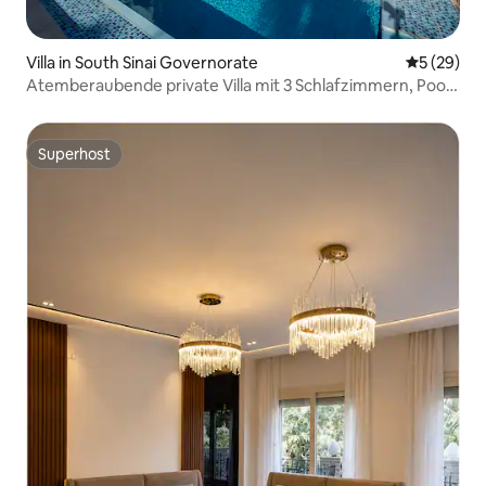
Villa in South Sinai Governorate
Durchschni
5 (29)
Atemberaubende private Villa mit 3 Schlafzimmern, Pool,
Büro und WLAN
Superhost
Superhost