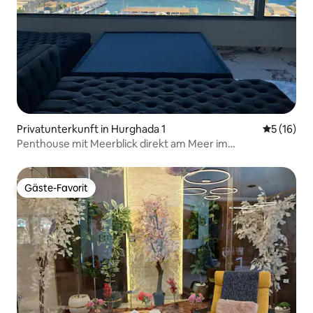
Privatunterkunft in Hurghada 1
Durchschn
5 (16)
Penthouse mit Meerblick direkt am Meer im
Stadtzentrum 11
Gäste-Favorit
Gäste-Favorit