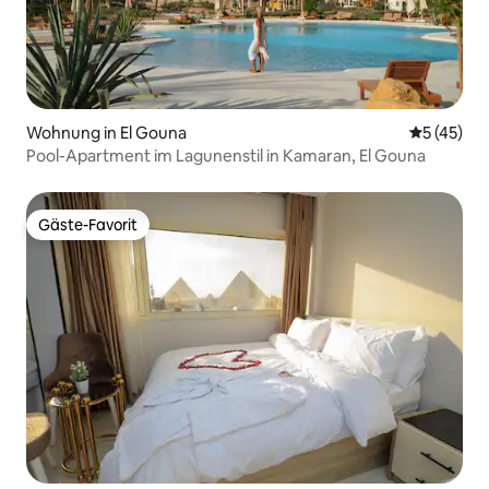
Wohnung in El Gouna
Durchschn
5 (45)
Pool-Apartment im Lagunenstil in Kamaran, El Gouna
Gäste-Favorit
Gäste-Favorit