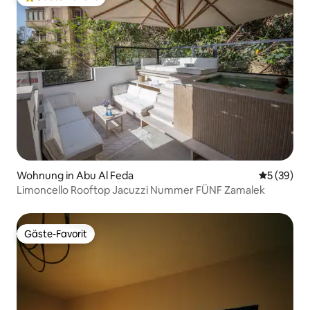
Beliebter Gäste-Favorit.
Wohnung in Abu Al Feda
Durchschni
5 (39)
Limoncello Rooftop Jacuzzi Nummer FÜNF Zamalek
Gäste-Favorit
Gäste-Favorit