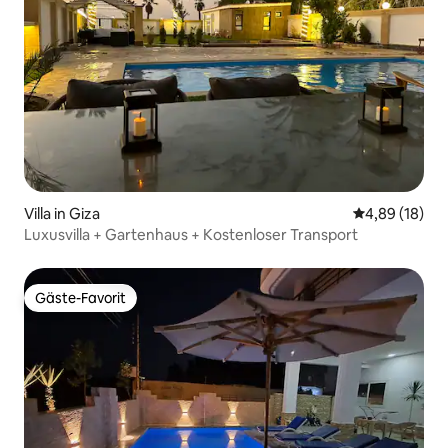
Villa in Giza
Durchschnitt
4,89 (18)
Luxusvilla + Gartenhaus + Kostenloser Transport
Gäste-Favorit
Gäste-Favorit