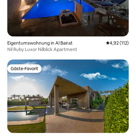
Eigentumswohnung in Al Bairat
Durchschnittl
4,92 (112)
Nil Ruby Luxor Nilblick Apartment
Gäste-Favorit
Gäste-Favorit