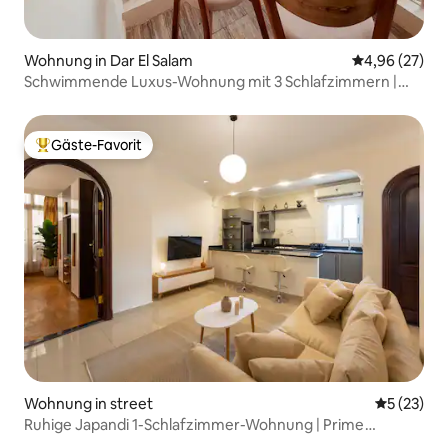
Wohnung in Dar El Salam
Durchschnittl
4,96 (27)
Schwimmende Luxus-Wohnung mit 3 Schlafzimmern |
Blick auf den Nil in Maadi
Gäste-Favorit
Beliebter Gäste-Favorit.
Wohnung in street
Durchschn
5 (23)
Ruhige Japandi 1-Schlafzimmer-Wohnung | Prime
Zamalek