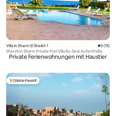
Villa in Sharm El Sheikh 1
Durchschn
5 (15)
Sheraton Sharm Private Pool Villa By-Sinai Aufenthalte
Private Ferienwohnungen mit Haustier
Gäste-Favorit
Beliebter Gäste-Favorit.