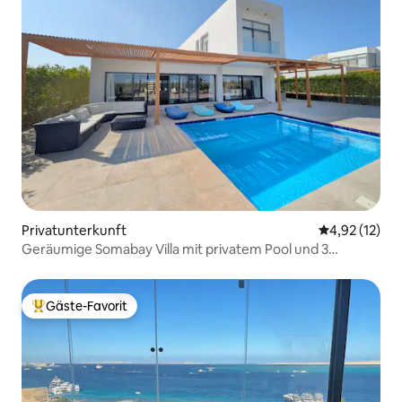
Privatunterkunft
Durchschnitt
4,92 (12)
Geräumige Somabay Villa mit privatem Pool und 3
Schlafzimmern mit Meerblick
Gäste-Favorit
Beliebter Gäste-Favorit.