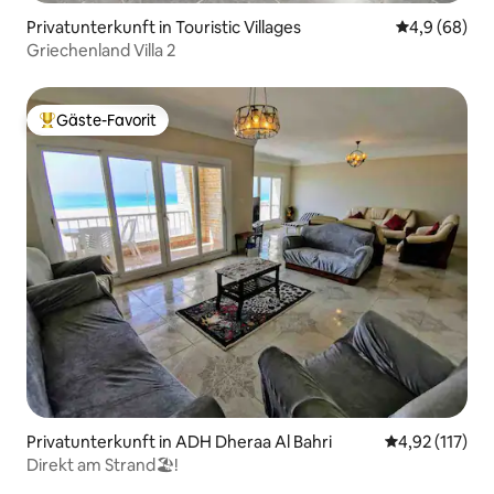
Privatunterkunft in Touristic Villages
Durchschnitt
4,9 (68)
Griechenland Villa 2
Gäste-Favorit
Beliebter Gäste-Favorit.
Privatunterkunft in ADH Dheraa Al Bahri
Durchschnittl
4,92 (117)
Direkt am Strand🏖!