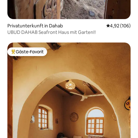
Privatunterkunft in Dahab
Durchschnittli
4,92 (106)
UBUD DAHAB Seafront Haus mit Garten!!
Gäste-Favorit
Beliebter Gäste-Favorit.