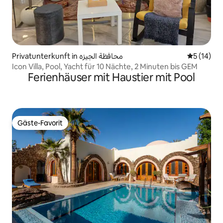
Privatunterkunft in محافظة الجيزه
Durchschn
5 (14)
Icon Villa, Pool, Yacht für 10 Nächte, 2 Minuten bis GEM
Ferienhäuser mit Haustier mit Pool
Gäste-Favorit
Gäste-Favorit