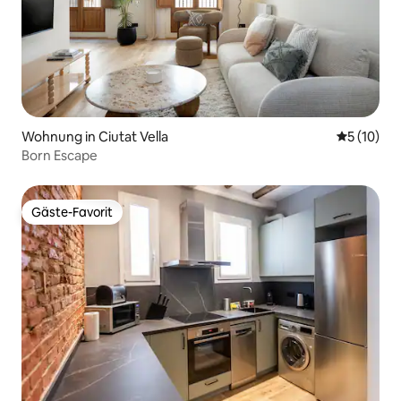
Wohnung in Ciutat Vella
Durchschn
5 (10)
Born Escape
Gäste-Favorit
Gäste-Favorit