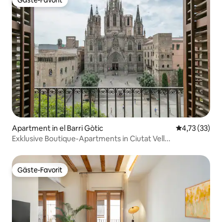
Gäste-Favorit
Gäste-Favorit
Apartment in el Barri Gòtic
Durchschnitt
4,73 (33)
Exklusive Boutique-Apartments in Ciutat Vell...
Gäste-Favorit
Gäste-Favorit