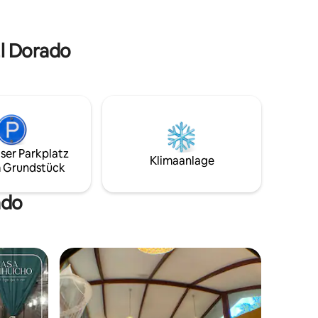
private Grünfläche. Das Haus verfügt
dem
über 2 Schlafzimmer (1 Queensize-Bett
es.
und 2 Tagesbetten), Klimaanlage im
El Dorado
ganzen Haus, eine voll ausgestattete
Küche, Waschmaschine, Trockner, 3
Smart-TVs, 2 Alexa-Geräte, einen
privaten Pool und eine Terrasse – ideal
für einen komfortablen und kulturellen
Aufenthalt.
ser Parkplatz
Klimaanlage
 Grundstück
ado