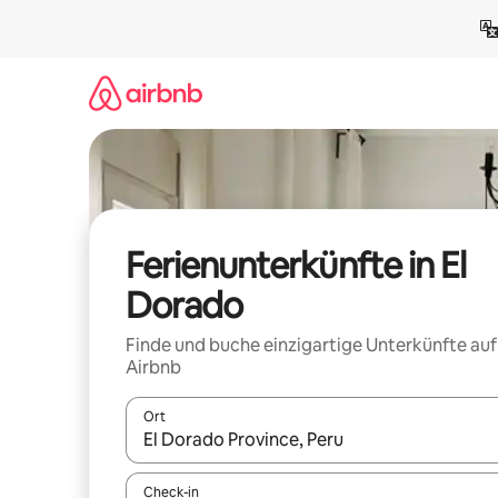
Zu
Inhalten
springen
Ferienunterkünfte in El
Dorado
Finde und buche einzigartige Unterkünfte auf
Airbnb
Ort
Wenn Ergebnisse verfügbar sind, navigiere mit d
Check-in