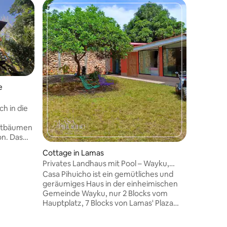
Privatzi
Casa Sori
Cordiller
Das Haus 
der Stad
sich im „
(Hochzuc
Region i
Minuten 
e
dem Flug
Aufgrund
Haus ein
ch in die
Panoramablick aus de
Master S
stbäumen
Klima un
on. Das
machen e
rhalb von
Cottage in Lamas
genießen
afen
Privates Landhaus mit Pool – Wayku,
die Natu
einen
Lamas
Casa Pihuicho ist ein gemütliches und
rn namens
geräumiges Haus in der einheimischen
Gemeinde Wayku, nur 2 Blocks vom
und
Hauptplatz, 7 Blocks von Lamas' Plaza
verlässt.
und 20 Minuten von Tarapoto entfernt.
und Ruhe
Es bietet 90 m² Innenfläche und 250 m²
dung mit