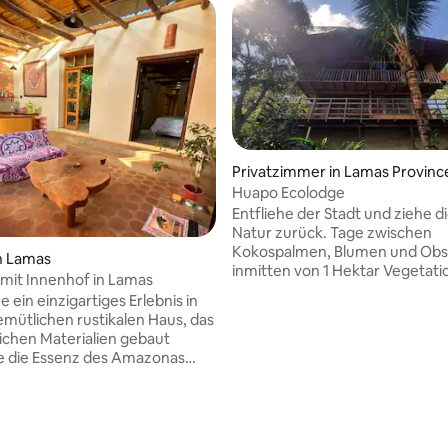
Privatzimmer in Lamas Provinc
Huapo Ecolodge
Entfliehe der Stadt und ziehe di
Natur zurück. Tage zwischen
Kokospalmen, Blumen und Ob
n Lamas
inmitten von 1 Hektar Vegetati
 mit Innenhof in Lamas
Haus befindet sich etwas auße
 ein einzigartiges Erlebnis in
Lamas, eine Stunde vom Flugh
mütlichen rustikalen Haus, das
Tarapoto entfernt, in einem kl
lichen Materialien gebaut
Weiler mit wenigen Einwohne
e die Essenz des Amazonas
Huapo, einem ruhigen Ort, mit
gt über: ✅
Spaziergängen zu einem Fluss 
einem Wasserfall, der das Haus 
e 🌴🌺 Im lebhaften
Ideal für Leute, die Harmonie 
ncohallo gelegen, nur 2
suchen, um eine totale Verbin