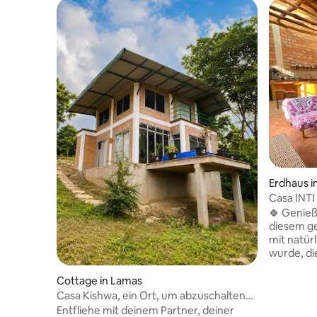
Erdhaus i
Casa INTI
🍀 Genieße
diesem ge
mit natür
wurde, di
hervorrufen. Das Haus verfü
wLAN ✅ Warmwasser ✅ Innenhof und
Cottage in Lamas
private Terrass
Casa Kishwa, ein Ort, um abzuschalten
Viertel A
und sich zu vernetzen
Entfliehe mit deinem Partner, deiner