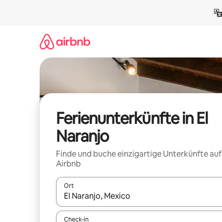
Zu
Inhalten
springen
Ferienunterkünfte in El
Naranjo
Finde und buche einzigartige Unterkünfte auf
Airbnb
Ort
Wenn Ergebnisse verfügbar sind, navigiere mit d
Check-in