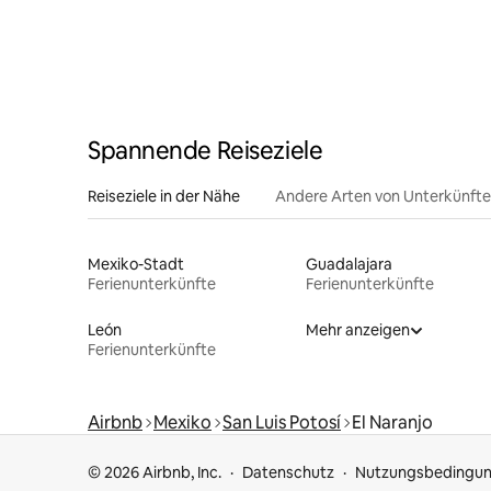
Spannende Reiseziele
Reiseziele in der Nähe
Andere Arten von Unterkünft
Mexiko-Stadt
Guadalajara
Ferienunterkünfte
Ferienunterkünfte
León
Mehr anzeigen
Ferienunterkünfte
Airbnb
Mexiko
San Luis Potosí
El Naranjo
© 2026 Airbnb, Inc.
Datenschutz
Nutzungsbedingu