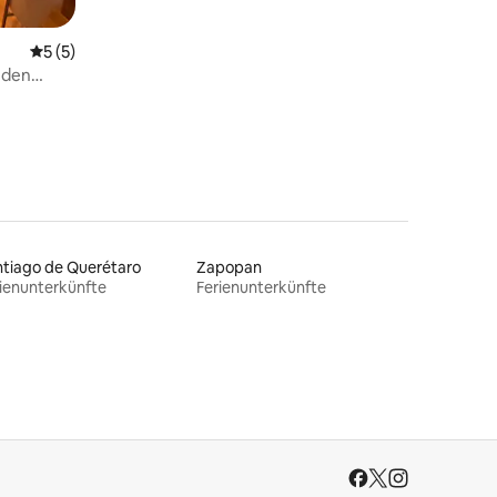
Durchschnittliche Bewertung: 5 von 5, 5 Bewertungen
5 (5)
 den
tiago de Querétaro
Zapopan
ienunterkünfte
Ferienunterkünfte