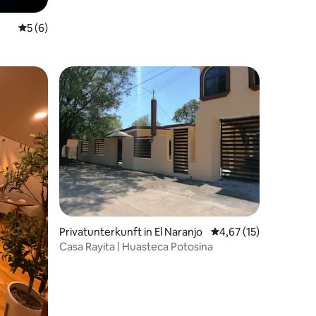
Durchschnittliche Bewertung: 5 von 5, 6 Bewertungen
5 (6)
 6 Bewertungen
Privatunterkunft in El Naranjo
Durchschnittliche Be
4,67 (15)
Casa Rayita | Huasteca Potosina