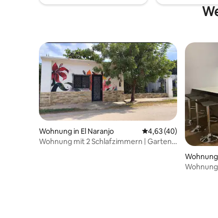
hoffen, dass du ihn in vollen Zügen
We
genießt!
Wohnung in El Naranjo
Durchschnittliche Bew
4,63 (40)
Wohnung mit 2 Schlafzimmern | Garten,
Billard und Fluss in der Nähe
Wohnung i
Wohnung 