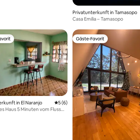
Privatunterkunft in Tamasopo
Casa Emilia – Tamasopo
vorit
Gäste-Favorit
vorit
Gäste-Favorit
ertung: 4,83 von 5, 40 Bewertungen
rkunft in El Naranjo
Durchschnittliche Bewertung: 5 von 5,
5 (6)
s Haus 5 Minuten vom Fluss