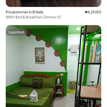
Privatzimmer in El Nido
Durchschnitt
4,23 (61)
BNKY Bed & Breakfast (Zimmer 5)
Superhost
Superhost