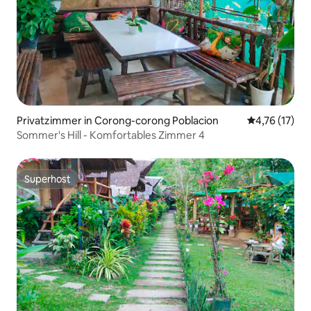
Privatzimmer in Corong-corong Poblacion
Durchschnitt
4,76 (17)
Sommer's Hill - Komfortables Zimmer 4
Superhost
Superhost