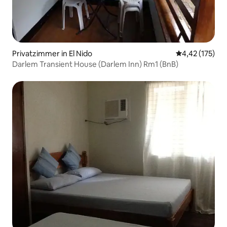
Privatzimmer in El Nido
Durchschnittl
4,42 (175)
Darlem Transient House (Darlem Inn) Rm1 (BnB)