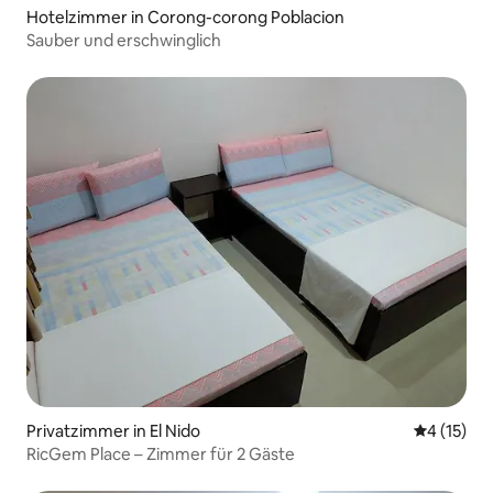
Hotelzimmer in Corong-corong Poblacion
Sauber und erschwinglich
Privatzimmer in El Nido
Durchschn
4 (15)
RicGem Place – Zimmer für 2 Gäste