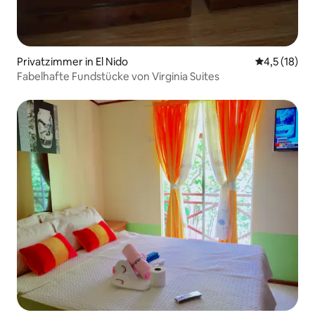
Privatzimmer in El Nido
Durchschnit
4,5 (18)
Fabelhafte Fundstücke von Virginia Suites