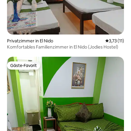
Privatzimmer in El Nido
Durchschnitt
3,73 (11)
Komfortables Familienzimmer in El Nido (Jodies Hostel)
Gäste-Favorit
Gäste-Favorit