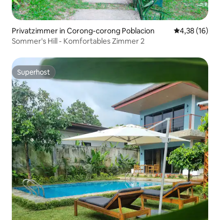
Privatzimmer in Corong-corong Poblacion
Durchschnitt
4,38 (16)
Sommer's Hill - Komfortables Zimmer 2
Superhost
Superhost