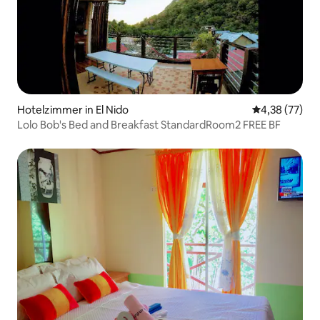
Hotelzimmer in El Nido
Durchschnitt
4,38 (77)
Lolo Bob's Bed and Breakfast StandardRoom2 FREE BF