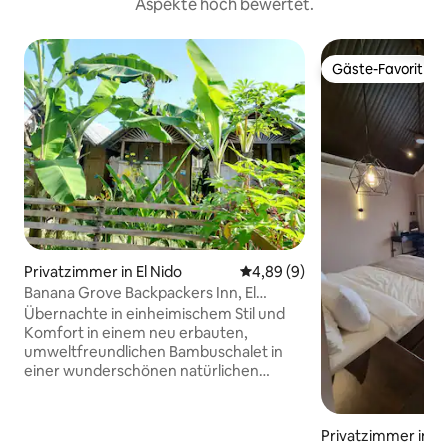
Aspekte hoch bewertet.
Gäste-Favorit
Gäste-Favorit
Privatzimmer in El Nido
Durchschnittliche Bewertung:
4,89 (9)
Banana Grove Backpackers Inn, El
Nido/Lio
Übernachte in einheimischem Stil und
Komfort in einem neu erbauten,
umweltfreundlichen Bambuschalet in
einer wunderschönen natürlichen
Umgebung, nur 2 km vom Strand
entfernt. Banana Grove bietet dir die
Privatsphäre eines Hotelzimmers zu
Privatzimmer in El
niedrigen Hostelpreisen. Unser