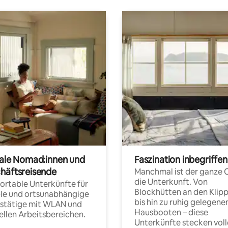
tale Nomad:innen und
Faszination inbegriffen
häftsreisende
Manchmal ist der ganze 
die Unterkunft. Von
rtable Unterkünfte für
Blockhütten an den Klip
ble und ortsunabhängige
bis hin zu ruhig gelegene
fstätige mit WLAN und
Hausbooten – diese
ellen Arbeitsbereichen.
Unterkünfte stecken voll