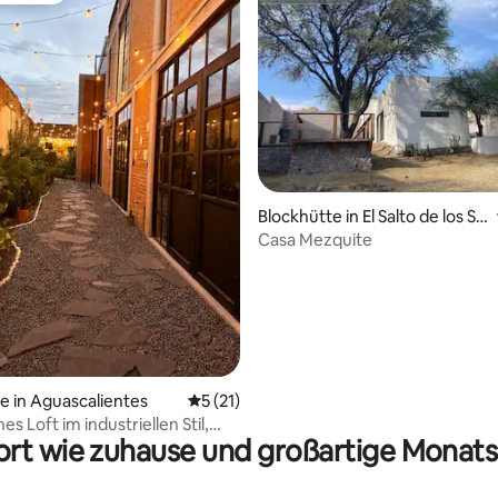
ertung: 4,94 von 5, 31 Bewertungen
Blockhütte in El Salto de los Sal
ado
Casa Mezquite
e in Aguascalientes
Durchschnittliche Bewertung: 5 von 5, 
5 (21)
s Loft im industriellen Stil,
rt wie zuhause und großartige Monats
nd ruhig gelegen