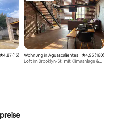
Durchschnittliche Bewertung: 4,87 von 5, 15 Bewertungen
4,87 (15)
Wohnung in Aguascalientes
Durchschnittliche Bew
4,95 (160)
Loft im Brooklyn-Stil mit Klimaanlage &
Garage
21 Bewertungen
preise