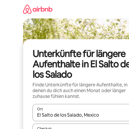
Zu
Inhalten
springen
Unterkünfte für längere
Aufenthalte in El Salto d
los Salado
Finde Unterkünfte für längere Aufenthalte, in
denen du dich auch einen Monat oder länger
zuhause fühlen kannst.
Ort
Wenn Ergebnisse verfügbar sind, navigiere mit d
Check-in