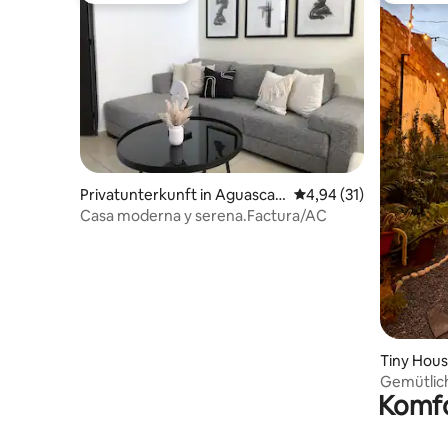
Privatunterkunft in Aguascali
Durchschnittliche Bew
4,94 (31)
entes
Casa moderna y serena.Factura/AC
Tiny Hous
Gemütliche
Komfo
zentral u