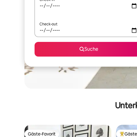
Check-out
Suche
Unterk
Gäste-Favorit
Gäste
Gäste-Favorit
Beliebte