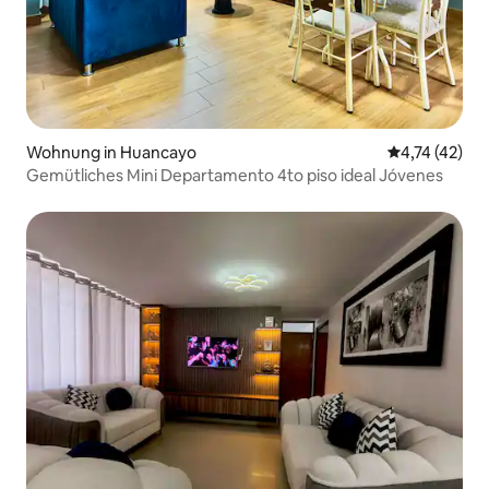
Wohnung in Huancayo
Durchschnitt
4,74 (42)
Gemütliches Mini Departamento 4to piso ideal Jóvenes