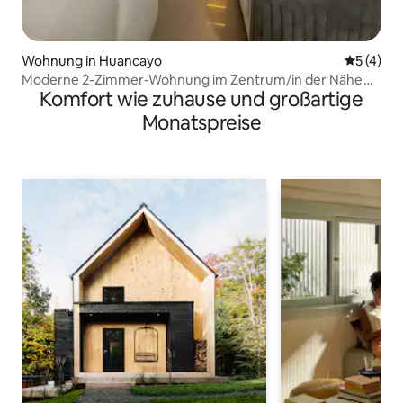
Wohnung in Huancayo
Durchsch
5 (4)
Moderne 2-Zimmer-Wohnung im Zentrum/in der Nähe
Komfort wie zuhause und großartige
des Terminals
Monatspreise