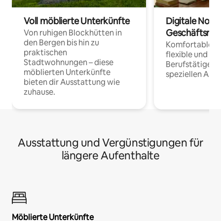
Voll möblierte Unterkünfte
Digitale Noma
Geschäftsrei
Von ruhigen Blockhütten in
den Bergen bis hin zu
Komfortable Un
praktischen
flexible und o
Stadtwohnungen – diese
Berufstätige 
möblierten Unterkünfte
speziellen Arbe
bieten dir Ausstattung wie
zuhause.
Ausstattung und Vergünstigungen für
längere Aufenthalte
Möblierte Unterkünfte