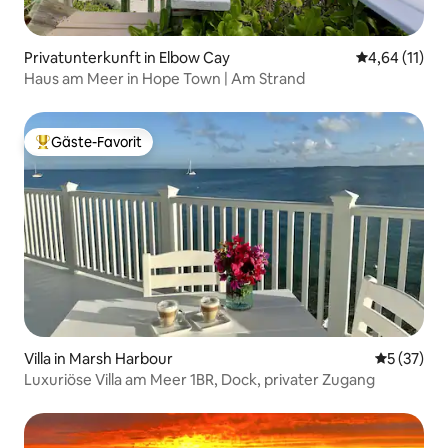
Privatunterkunft in Elbow Cay
Durchschnitt
4,64 (11)
Haus am Meer in Hope Town | Am Strand
Gäste-Favorit
Beliebter Gäste-Favorit.
Villa in Marsh Harbour
Durchschn
5 (37)
Luxuriöse Villa am Meer 1BR, Dock, privater Zugang