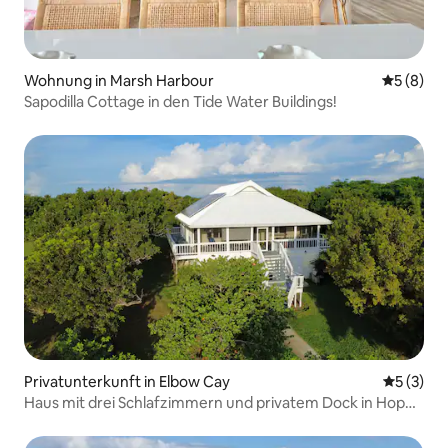
Wohnung in Marsh Harbour
Durchschn
5 (8)
Sapodilla Cottage in den Tide Water Buildings!
Privatunterkunft in Elbow Cay
Durchsch
5 (3)
Haus mit drei Schlafzimmern und privatem Dock in Hope
Town