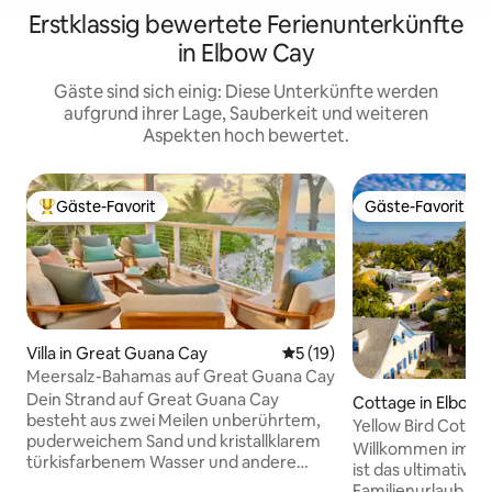
Erstklassig bewertete Ferienunterkünfte
in Elbow Cay
Gäste sind sich einig: Diese Unterkünfte werden
aufgrund ihrer Lage, Sauberkeit und weiteren
Aspekten hoch bewertet.
Gäste-Favorit
Gäste-Favorit
Beliebter Gäste-Favorit.
Gäste-Favorit
Villa in Great Guana Cay
Durchschnittliche Bewertun
5 (19)
Meersalz-Bahamas auf Great Guana Cay
Dein Strand auf Great Guana Cay
Cottage in Elbow 
besteht aus zwei Meilen unberührtem,
Yellow Bird Cottag
puderweichem Sand und kristallklarem
Hopetown
Willkommen im Yel
türkisfarbenem Wasser und andere
ist das ultimative
Menschen sind rar gesät. Von dem
Familienurlaub auf 