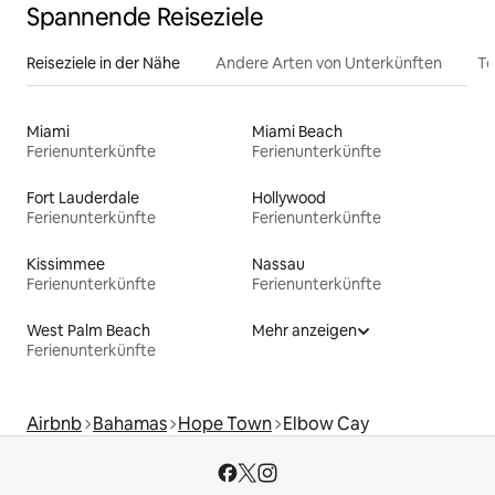
Spannende Reiseziele
Reiseziele in der Nähe
Andere Arten von Unterkünften
To
Miami
Miami Beach
Ferienunterkünfte
Ferienunterkünfte
Fort Lauderdale
Hollywood
Ferienunterkünfte
Ferienunterkünfte
Kissimmee
Nassau
Ferienunterkünfte
Ferienunterkünfte
West Palm Beach
Mehr anzeigen
Ferienunterkünfte
Airbnb
Bahamas
Hope Town
Elbow Cay