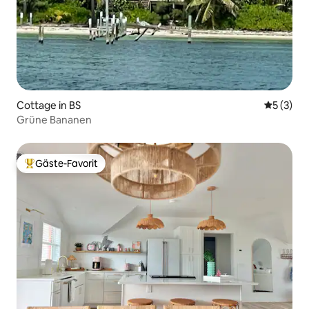
Cottage in BS
Durchsch
5 (3)
Grüne Bananen
Gäste-Favorit
Beliebter Gäste-Favorit.