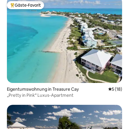
Gäste-Favorit
Beliebter Gäste-Favorit.
Eigentumswohnung in Treasure Cay
Durchschn
5 (18)
„Pretty in Pink“ Luxus-Apartment