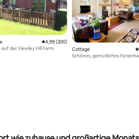
te
Durchschnittliche Bewertung: 4,99 von 5, 2
4,99 (200)
 auf der Viewley Hill Farm
Cottage
D
Schönes, gemütliches Ferienha
Herzen von Osmotherley
rtung: 4,98 von 5, 104 Bewertungen
rt wie zuhause und großartige Monats