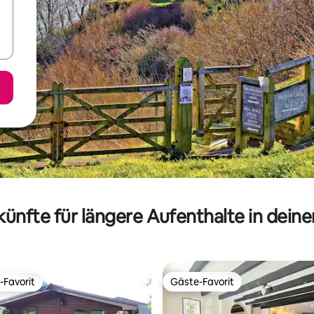
ünfte für längere Aufenthalte in dein
-Favorit
Gäste-Favorit
r Gäste-Favorit.
Gäste-Favorit