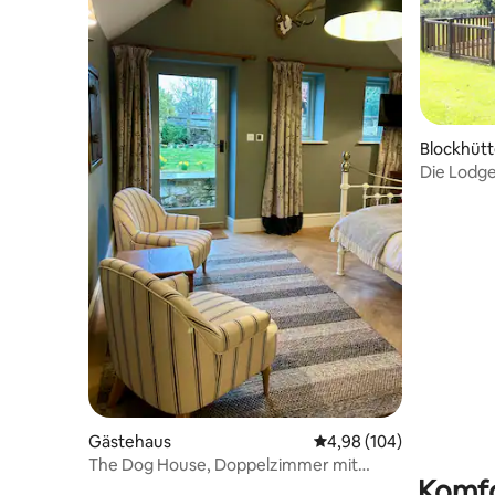
Blockhüt
Die Lodge
Gästehaus
Durchschnittliche Bewe
4,98 (104)
The Dog House, Doppelzimmer mit
Komfo
eigenem Bad