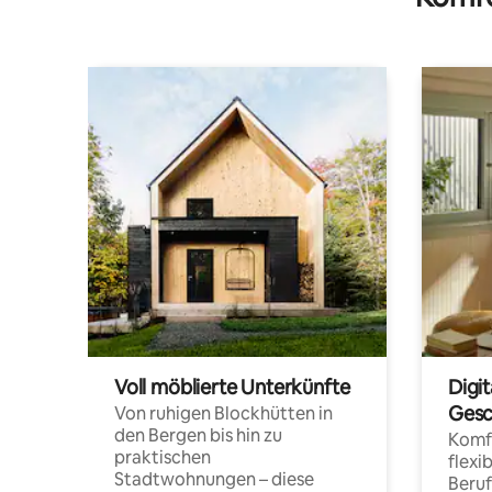
Voll möblierte Unterkünfte
Digi
Gesc
Von ruhigen Blockhütten in
den Bergen bis hin zu
Komfo
praktischen
flexi
Stadtwohnungen – diese
Beru