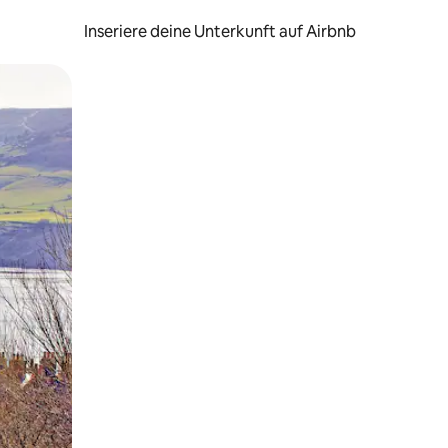
Inseriere deine Unterkunft auf Airbnb
h Berühren oder Wischgesten.