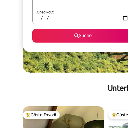
Check-out
Suche
Unterk
Gäste-Favorit
Gäste
Beliebter Gäste-Favorit.
Beliebte