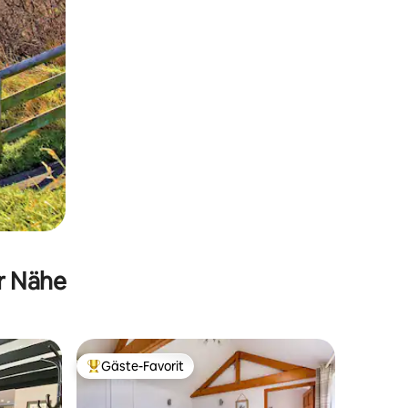
er Nähe
Gäste-Favorit
Beliebter Gäste-Favorit.