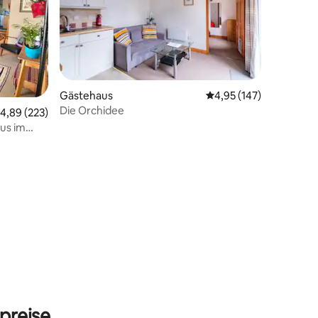
00 Bewertungen
Gästehaus
Durchschnittliche Bew
4,95 (147)
Die Orchidee
urchschnittliche Bewertung: 4,89 von 5, 223 Bewertungen
4,89 (223)
us im
preise