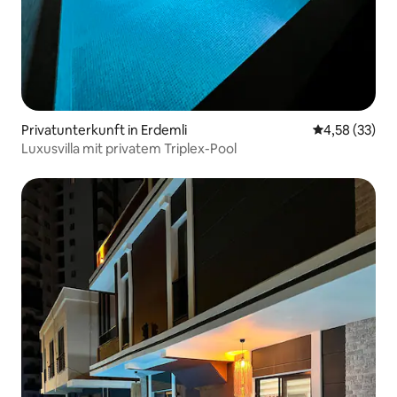
Privatunterkunft in Erdemli
Durchschnitt
4,58 (33)
Luxusvilla mit privatem Triplex-Pool