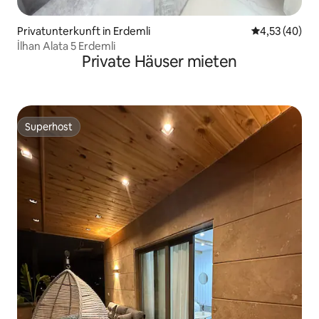
Privatunterkunft in Erdemli
Durchschnitt
4,53 (40)
İlhan Alata 5 Erdemli
Private Häuser mieten
Superhost
Superhost