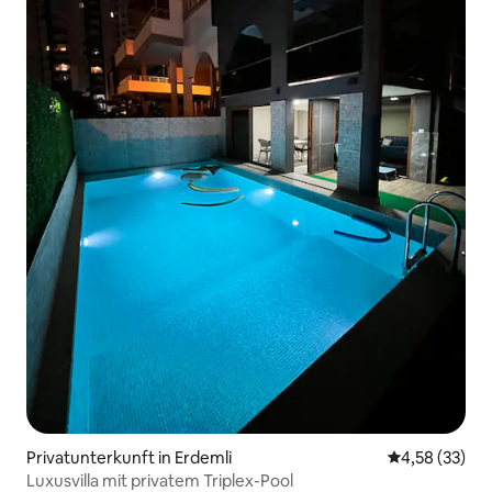
Privatunterkunft in Erdemli
Durchschnitt
4,58 (33)
Luxusvilla mit privatem Triplex-Pool