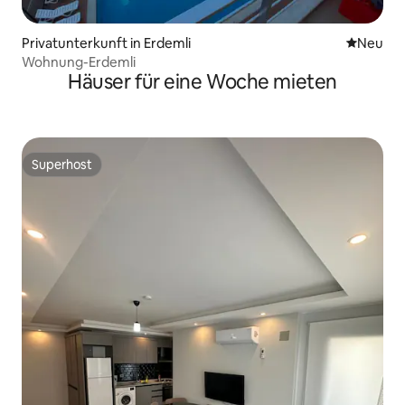
Privatunterkunft in Erdemli
Neue Unt
Neu
Wohnung-Erdemli
Häuser für eine Woche mieten
Superhost
Superhost