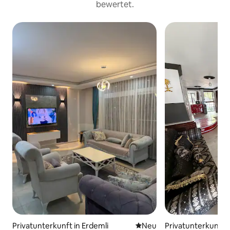
bewertet.
Privatunterkunft i
Privatunterkunft in Erdemli
Neue Unterkunft
Neu