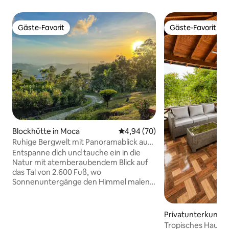
Gäste-Favorit
Gäste-Favorit
Gäste-Favorit
Gäste-Favorit
Blockhütte in Moca
Durchschnittliche Bewertung: 
4,94 (70)
Ruhige Bergwelt mit Panoramablick auf
das Tal
Entspanne dich und tauche ein in die
Natur mit atemberaubendem Blick auf
das Tal von 2.600 Fuß, wo
Sonnenuntergänge den Himmel malen
und die Dunkelheit eine ruhige
Landschaft bietet. Genieße das
perfekte Bergklima und eine kühle Brise,
Privatunterkunft i
wobei die Stadt durch den
Tropisches Haus m