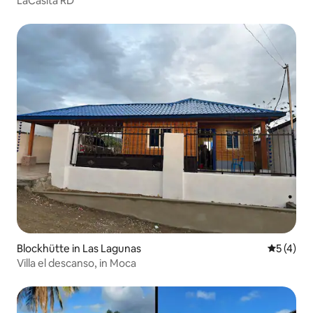
LaCasita RD
Blockhütte in Las Lagunas
Durchsch
5 (4)
Villa el descanso, in Moca