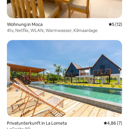
Wohnung in Moca
Durchschn
5 (12)
4tv, Netflix, WLAN, Warmwasser, Klimaanlage
Privatunterkunft in La Lometa
Durchschnitt
4,86 (7)