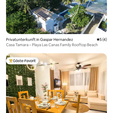
Privatunterkunft in Gaspar Hernandez
Durchsch
5 (4)
Casa Tamara – Playa Las Canas Family Rooftop Beach
Gäste-Favorit
Beliebter Gäste-Favorit.