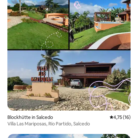
Blockhütte in Salcedo
Durchschnitt
4,75 (16)
Villa Las Mariposas, Río Partido, Salcedo