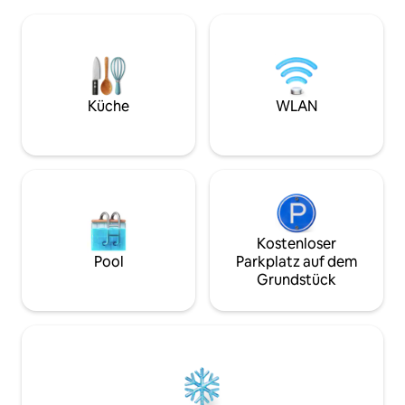
Picos bringt, und 50 km entfernt die
Brandneues, einzi
Strände von San Vicente de la Barquera.
spektakulärem Berg
2 geräumige und komfortable Zimmer,
ausgestattet. Pe
Bad mit Dusche, Wohnzimmer - Küche,
oder um Inspiratio
Terrasse/Veranda und privater
in einem atembe
Parkplatz. Es verfügt über Bettwäsche
Nationalpark. Mindestaufenthalt: 1
und Handtücher. WLAN.
Woche. Check-in/
Küche
WLAN
Keine tägliche Rei
Kostenloser
Pool
Parkplatz auf dem
Grundstück