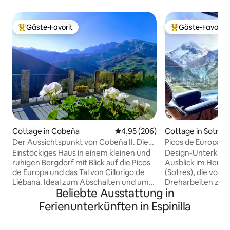
Gäste-Favorit
Gäste-Favorit
Beliebter Gäste-Favorit.
Beliebter Gäste-F
Cottage in Cobeña
Durchschnittliche Bewertung: 4
4,95 (206)
Cottage in Sotres
Der Aussichtspunkt von Cobeña II. Die
Picos de Europa R
Atmosphäre von Liébana in den Picos
atemberaubende 
Einstöckiges Haus in einem kleinen und
Design-Unterkunf
ruhigen Bergdorf mit Blick auf die Picos
Ausblick im Herze
de Europa und das Tal von Cillorigo de
(Sotres), die von A
Liébana. Ideal zum Abschalten und um
Dreharbeiten zu e
Beliebte Ausstattung in
mit der Natur in Kontakt zu treten. Die
Werbekampagnen 
Hauptstadt der Region, Potes, ist 7 km
Ideal zum Entspan
Ferienunterkünften in Espinilla
entfernt. 35 km entfernt befindet sich
Arbeit oder zum 
die Seilbahn Fuente Dé, die Sie zu den
Bergpfaden direkt