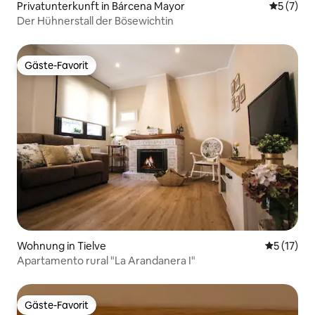
Privatunterkunft in Bárcena Mayor
Durchsch
5 (7)
Der Hühnerstall der Bösewichtin
Gäste-Favorit
Gäste-Favorit
Wohnung in Tielve
Durchschn
5 (17)
Apartamento rural "La Arandanera I"
Gäste-Favorit
Gäste-Favorit