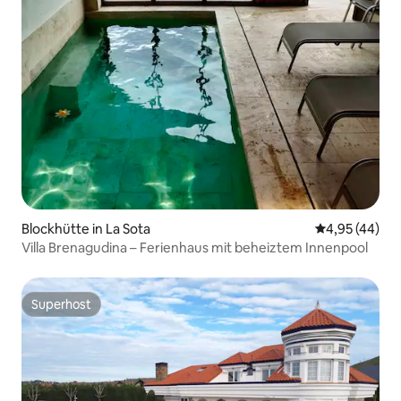
Blockhütte in La Sota
Durchschnittl
4,95 (44)
Villa Brenagudina – Ferienhaus mit beheiztem Innenpool
Superhost
Superhost