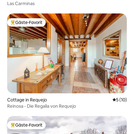
Las Carminas
Gäste-Favorit
Beliebter Gäste-Favorit.
Cottage in Requejo
Durchschn
5 (10)
Reinosa - Die Regalia von Requejo
Gäste-Favorit
Beliebter Gäste-Favorit.