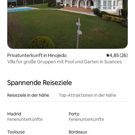
Privatunterkunft in Hinojedo
Durchschnittl
4,85 (26)
Villa für große Gruppen mit Pool und Garten in Suances
Spannende Reiseziele
Reiseziele in der Nähe
Top-Attraktionen in der Nähe
Madrid
Porto
Ferienunterkünfte
Ferienunterkünfte
Toulouse
Bordeaux