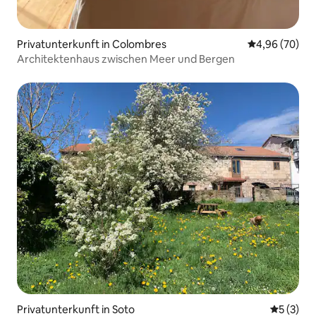
Privatunterkunft in Colombres
Durchschnittl
4,96 (70)
Architektenhaus zwischen Meer und Bergen
Privatunterkunft in Soto
Durchsch
5 (3)