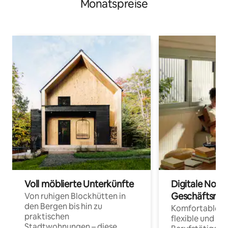
Monatspreise
Voll möblierte Unterkünfte
Digitale Noma
Geschäftsrei
Von ruhigen Blockhütten in
den Bergen bis hin zu
Komfortable Un
praktischen
flexible und o
Stadtwohnungen – diese