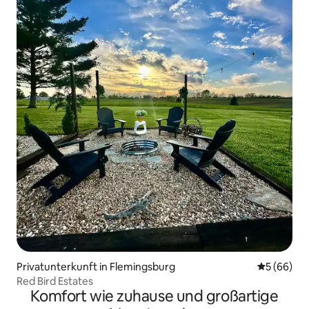
Privatunterkunft in Flemingsburg
Durchschni
5 (66)
Red Bird Estates
Komfort wie zuhause und großartige