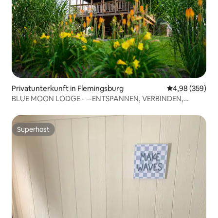
Privatunterkunft in Flemingsburg
Durchschnittli
4,98 (359)
BLUE MOON LODGE - --ENTSPANNEN, VERBINDEN,
AUFTANKEN, ENTSPANNEN!
Superhost
Superhost