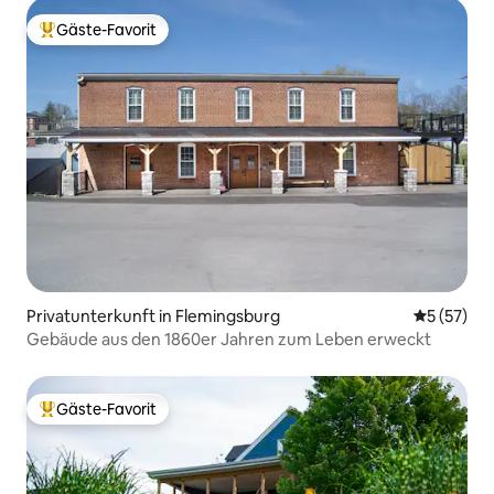
Gäste-Favorit
Beliebter Gäste-Favorit.
Privatunterkunft in Flemingsburg
Durchschn
5 (57)
Gebäude aus den 1860er Jahren zum Leben erweckt
Gäste-Favorit
Beliebter Gäste-Favorit.