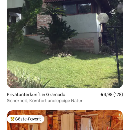
Privatunterkunft in Gramado
Durchschnittli
4,98 (178)
Sicherheit, Komfort und üppige Natur
Gäste-Favorit
Beliebter Gäste-Favorit.