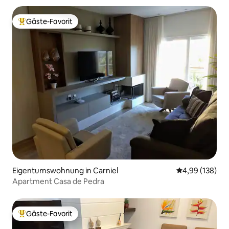
Gäste-Favorit
Beliebter Gäste-Favorit.
Eigentumswohnung in Carniel
Durchschnittli
4,99 (138)
Apartment Casa de Pedra
Gäste-Favorit
Beliebter Gäste-Favorit.