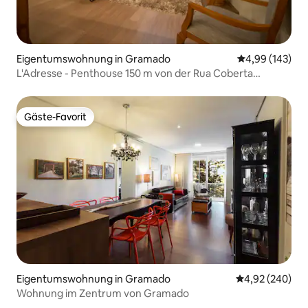
Eigentumswohnung in Gramado
Durchschnittli
4,99 (143)
L'Adresse - Penthouse 150 m von der Rua Coberta
entfernt
Gäste-Favorit
Gäste-Favorit
Eigentumswohnung in Gramado
Durchschnittli
4,92 (240)
Wohnung im Zentrum von Gramado