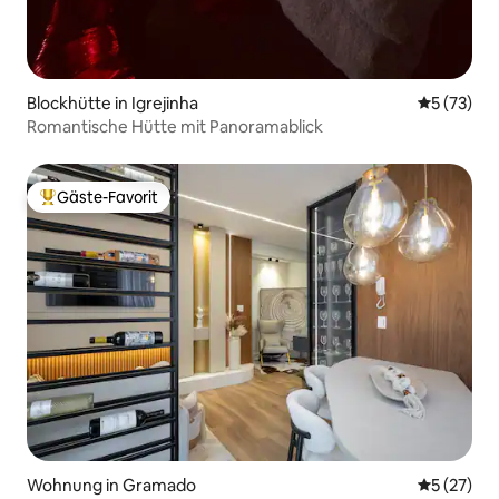
Blockhütte in Igrejinha
Durchschn
5 (73)
Romantische Hütte mit Panoramablick
Gäste-Favorit
Beliebter Gäste-Favorit.
Wohnung in Gramado
Durchschn
5 (27)