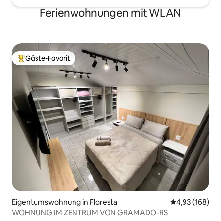
Ferienwohnungen mit WLAN
Gäste-Favorit
Beliebter Gäste-Favorit.
Eigentumswohnung in Floresta
Durchschnittli
4,93 (168)
WOHNUNG IM ZENTRUM VON GRAMADO-RS