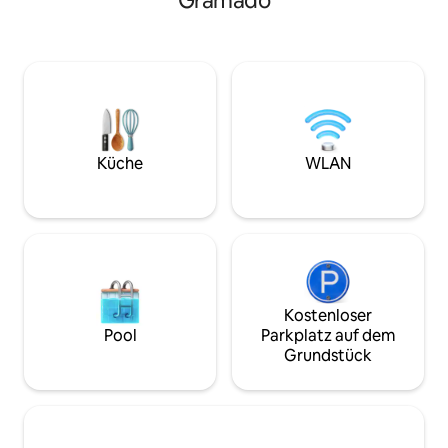
Gramado
Momente puren K
verfügt über ein Spa im Freien für
Schlafzimmer ist 
8 Personen, einen Gourmetbereich mit
getrennt, was für
Grill und einen Außenherd. Sie verfügt
und Gemütlichkeit
über mehrere Funktionen zur
Ferienhaus zur Mi
Klimaregulierung und liegt nur ein paar
Grundstück, imme
Häuserblocks vom Stadtzentrum
Vom Portal Melhor
entfernt. Deine Familie wird sehr gut
der besten Airbnb
untergebracht sein und in der Nähe von
Region ausgewählt
allem! Flexible Check-in- und Check-
Küche
WLAN
Innenstadt von G
out-Zeiten.
Kostenloser
Pool
Parkplatz auf dem
Grundstück