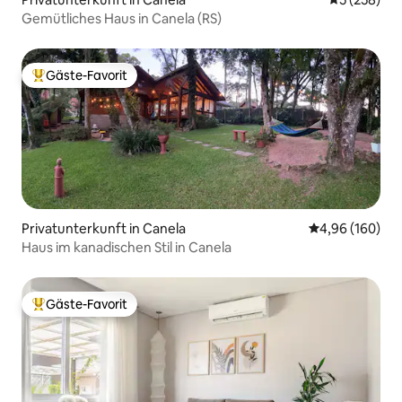
Gemütliches Haus in Canela (RS)
Gäste-Favorit
Beliebter Gäste-Favorit.
Privatunterkunft in Canela
Durchschnittli
4,96 (160)
Haus im kanadischen Stil in Canela
Gäste-Favorit
Beliebter Gäste-Favorit.