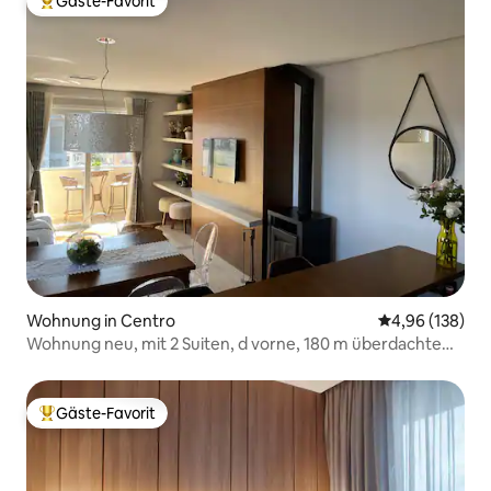
Gäste-Favorit
Beliebter Gäste-Favorit.
Wohnung in Centro
Durchschnittli
4,96 (138)
Wohnung neu, mit 2 Suiten, d vorne, 180 m überdachte
Straße!
Gäste-Favorit
Beliebter Gäste-Favorit.