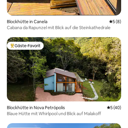
Blockhütte in Canela
Durchschn
5 (8)
Cabana da Rapunzel mit Blick auf die Steinkathedrale
Gäste-Favorit
Beliebter Gäste-Favorit.
Blockhütte in Nova Petrópolis
Durchschni
5 (40)
Blaue Hütte mit Whirlpool und Blick auf Malakoff