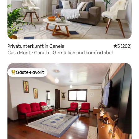
Privatunterkunft in Canela
Durchschnit
5 (202)
Casa Monte Canela - Gemütlich und komfortabel
Gäste-Favorit
Beliebter Gäste-Favorit.