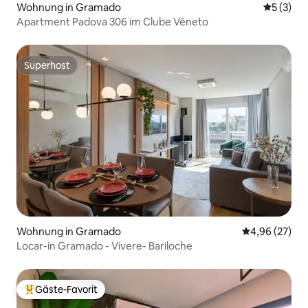
Wohnung in Gramado
Durchsch
5 (3)
Apartment Padova 306 im Clube Vêneto
Superhost
Superhost
Wohnung in Gramado
Durchschnittl
4,96 (27)
Locar-in Gramado - Vivere- Bariloche
Gäste-Favorit
Beliebter Gäste-Favorit.