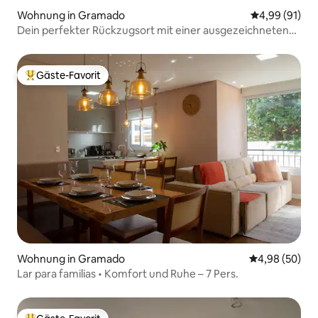
Wohnung in Gramado
Durchschnitt
4,99 (91)
Dein perfekter Rückzugsort mit einer ausgezeichneten
Lage
Gäste-Favorit
Beliebter Gäste-Favorit.
Wohnung in Gramado
Durchschnittl
4,98 (50)
Lar para familias • Komfort und Ruhe – 7 Pers.