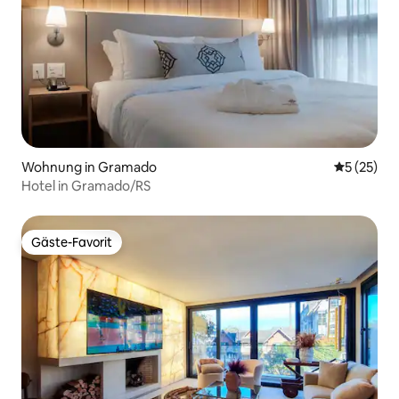
Wohnung in Gramado
Durchschn
5 (25)
Hotel in Gramado/RS
Gäste-Favorit
Gäste-Favorit