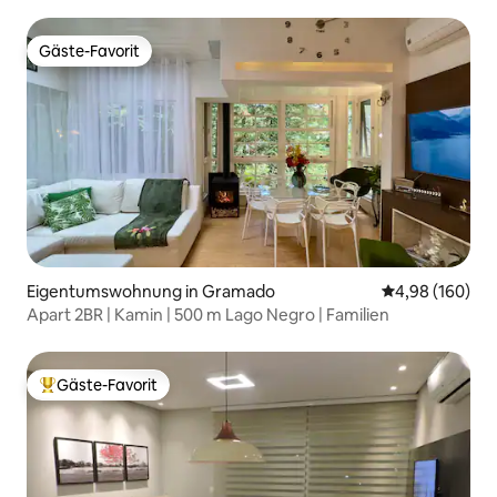
Gäste-Favorit
Gäste-Favorit
Eigentumswohnung in Gramado
Durchschnittli
4,98 (160)
Apart 2BR | Kamin | 500 m Lago Negro | Familien
Gäste-Favorit
Beliebter Gäste-Favorit.