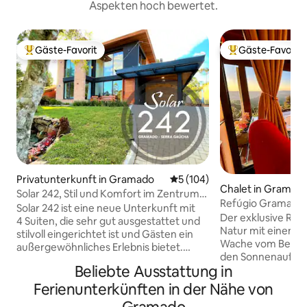
Aspekten hoch bewertet.
Gäste-Favorit
Gäste-Favorit
Beliebter Gäste-Favorit.
Beliebter Gäste-F
Privatunterkunft in Gramado
Durchschnittliche Bewertung
5 (104)
Chalet in Gramad
Solar 242, Stil und Komfort im Zentrum
Refúgio Gramado:
von Gramado!
Solar 242 ist eine neue Unterkunft mit
Ausblick in der Se
Der exklusive Rüc
4 Suiten, die sehr gut ausgestattet und
Natur mit einem 2
stilvoll eingerichtet ist und Gästen ein
Wache vom Bett a
außergewöhnliches Erlebnis bietet.
den Sonnenaufga
Extrem gut ausgestattet, modern und
Beliebte Ausstattung in
Tag, indem du de
umweltfreundlich – es ist alles da, was
vom Boden am Feu
man für einen Familienausflug oder
Ferienunterkünften in der Nähe von
Chalet mit Kamin 
einen Gruppenurlaub braucht. Es