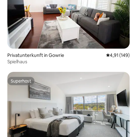
Privatunterkunft in Gowrie
Durchschnittl
4,91 (149)
Spielhaus
Superhost
Superhost