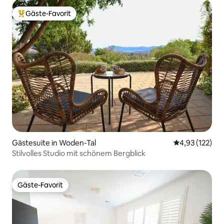
Gäste-Favorit
Beliebter Gäste-Favorit.
Gästesuite in Woden-Tal
Durchschnittl
4,93 (122)
Stilvolles Studio mit schönem Bergblick
Gäste-Favorit
Gäste-Favorit