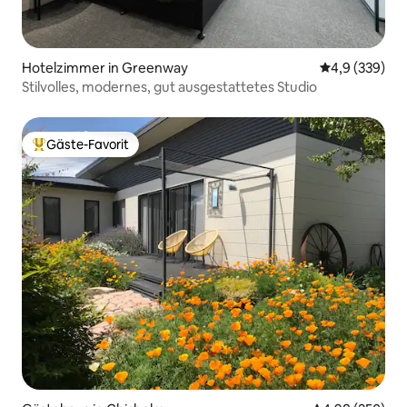
Hotelzimmer in Greenway
Durchschnittl
4,9 (339)
Stilvolles, modernes, gut ausgestattetes Studio
Gäste-Favorit
Beliebter Gäste-Favorit.