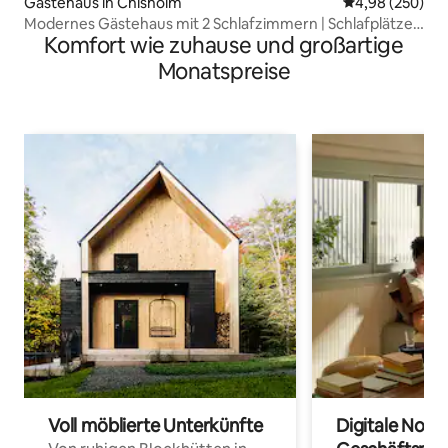
Gästehaus in Chisholm
Durchschnittli
4,98 (250)
Modernes Gästehaus mit 2 Schlafzimmern | Schlafplätze
Komfort wie zuhause und großartige
für 4 | Sicherer Parkplatz
Monatspreise
Voll möblierte Unterkünfte
Digitale Noma