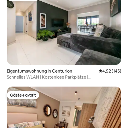
Eigentumswohnung in Centurion
Durchschnittl
4,92 (145)
Schnelles WLAN | Kostenlose Parkplätze |
Sicherheitsdienst rund um die Uhr
Gäste-Favorit
Gäste-Favorit