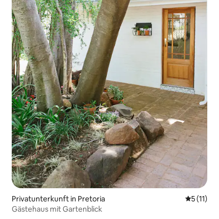
Privatunterkunft in Pretoria
Durchschn
5 (11)
Gästehaus mit Gartenblick