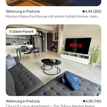
Wohnung in Pretoria
Durchschnittli
4,94 (253)
Menlyn Maine Penthouse mit einem Schlafzimmer. Keine
Lastabwurf!
Gäste-Favorit
Beliebter Gäste-Favorit.
Wohnung in Pretoria
Durchschnittl
4,95 (145)
Cloud 11 Luxus-Apartment – The Trilogy Menlyn Maine