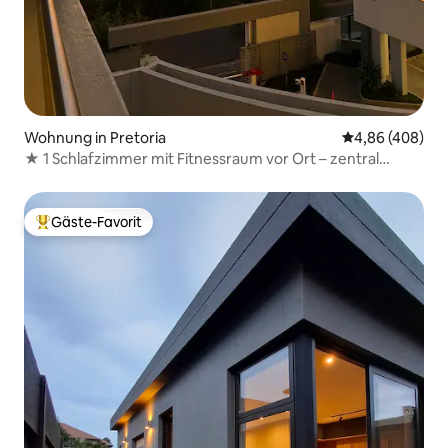
Wohnung in Pretoria
Durchschnittli
4,86 (408)
★ 1 Schlafzimmer mit Fitnessraum vor Ort – zentral
gelegen ★
Gäste-Favorit
Beliebter Gäste-Favorit.