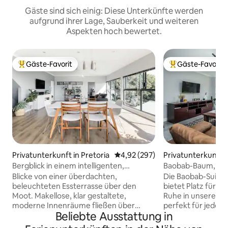
Gäste sind sich einig: Diese Unterkünfte werden
aufgrund ihrer Lage, Sauberkeit und weiteren
Aspekten hoch bewertet.
Gäste-Favorit
Gäste-Favorit
Beliebter Gäste-Favorit.
Beliebter Gäste-F
Privatunterkunft in Pretoria
Durchschnittliche Bewertung: 4
4,92 (297)
Privatunterkunft i
Bergblick in einem intelligenten,
Baobab-Baum, Gar
solarbetriebenen Haus auf einem Hügel
Blicke von einer überdachten,
Die Baobab-Suite 
beleuchteten Essterrasse über den
bietet Platz für 2
Moot. Makellose, klar gestaltete,
Ruhe in unserer Ba
moderne Innenräume fließen über
perfekt für jeden
Beliebte Ausstattung in
Glasschiebewände auf eine großzügige
Genieße einen pri
umlaufende Terrasse. Schwarze und
offenen Wohnberei