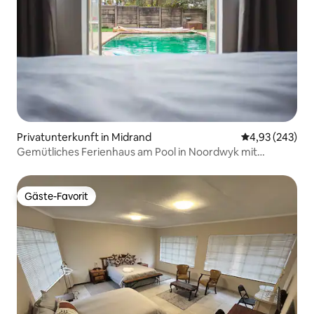
Privatunterkunft in Midrand
Durchschnittli
4,93 (243)
Gemütliches Ferienhaus am Pool in Noordwyk mit
Notstromaggregat
Gäste-Favorit
Gäste-Favorit