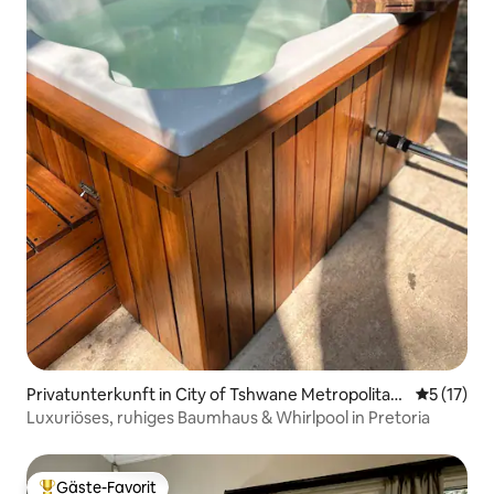
Privatunterkunft in City of Tshwane Metropolitan
Durchschn
5 (17)
Municipality
Luxuriöses, ruhiges Baumhaus & Whirlpool in Pretoria
Gäste-Favorit