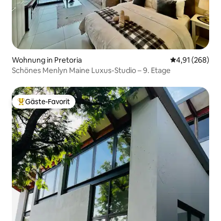
Wohnung in Pretoria
Durchschnittli
4,91 (268)
Schönes Menlyn Maine Luxus-Studio – 9. Etage
Gäste-Favorit
Beliebter Gäste-Favorit.