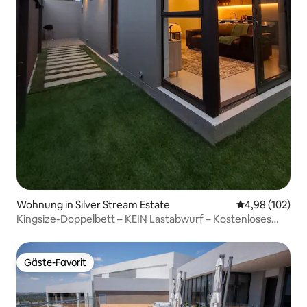
Wohnung in Silver Stream Estate
Durchschnittli
4,98 (102)
Kingsize-Doppelbett – KEIN Lastabwurf – Kostenloses
WLAN – Notwasserversorgung
Gäste-Favorit
Gäste-Favorit