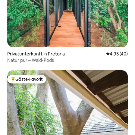
Privatunterkunft in Pretoria
Durchschnittl
4,95 (40)
Natur pur – Wald-Pods
Gäste-Favorit
Beliebter Gäste-Favorit.