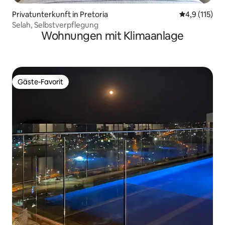
Privatunterkunft in Pretoria
Durchschnitt
4,9 (115)
Selah, Selbstverpflegung
Wohnungen mit Klimaanlage
Gäste-Favorit
Gäste-Favorit