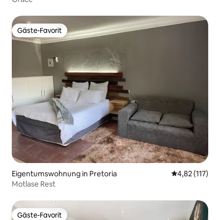
Gäste-Favorit
Gäste-Favorit
Eigentumswohnung in Pretoria
Durchschnittl
4,82 (117)
Motlase Rest
Gäste-Favorit
Gäste-Favorit