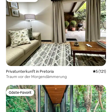
Beliebter Gäste-Favorit.
Privatunterkunft in Pretoria
Durchschni
5 (121)
Traum vor der Morgendämmerung
Gäste-Favorit
Gäste-Favorit