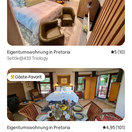
Eigentumswohnung in Pretoria
Durchschn
5 (10)
Settle@433 Triology
Gäste-Favorit
Beliebter Gäste-Favorit.
Eigentumswohnung in Pretoria
Durchschnittl
4,95 (101)