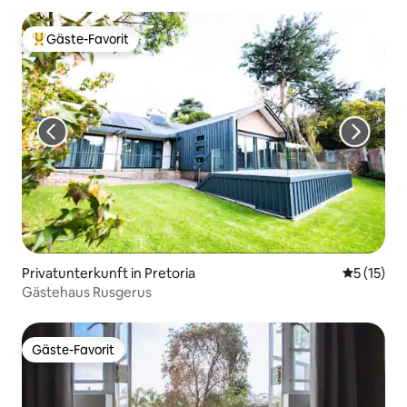
Gäste-Favorit
Beliebter Gäste-Favorit.
Privatunterkunft in Pretoria
Durchschn
5 (15)
Gästehaus Rusgerus
Gäste-Favorit
Gäste-Favorit