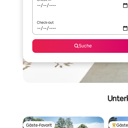
Check-out
Suche
Unterk
Gäste-Favorit
Gäste
Gäste-Favorit
Beliebte