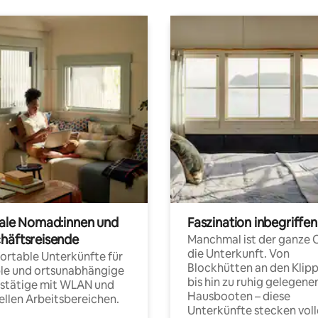
tale Nomad:innen und
Faszination inbegriffen
häftsreisende
Manchmal ist der ganze 
die Unterkunft. Von
rtable Unterkünfte für
Blockhütten an den Klip
ble und ortsunabhängige
bis hin zu ruhig gelegene
fstätige mit WLAN und
Hausbooten – diese
ellen Arbeitsbereichen.
Unterkünfte stecken voll