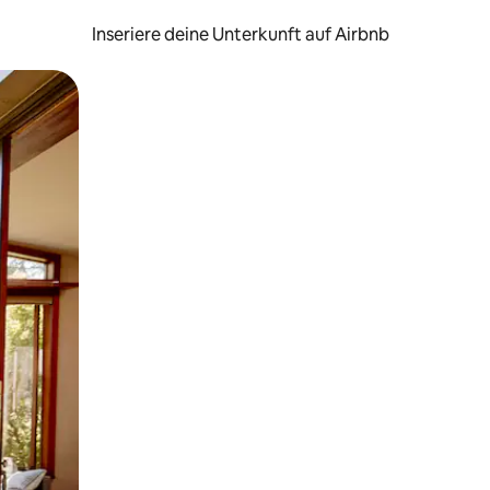
Inseriere deine Unterkunft auf Airbnb
h Berühren oder Wischgesten.