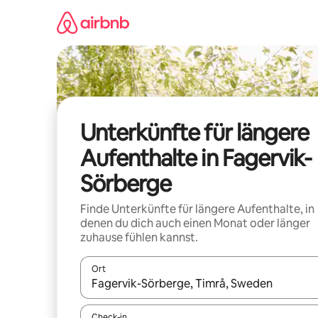
Zu
Inhalten
springen
Unterkünfte für längere
Aufenthalte in Fagervik-
Sörberge
Finde Unterkünfte für längere Aufenthalte, in
denen du dich auch einen Monat oder länger
zuhause fühlen kannst.
Ort
Wenn Ergebnisse verfügbar sind, navigiere mit d
Check-in