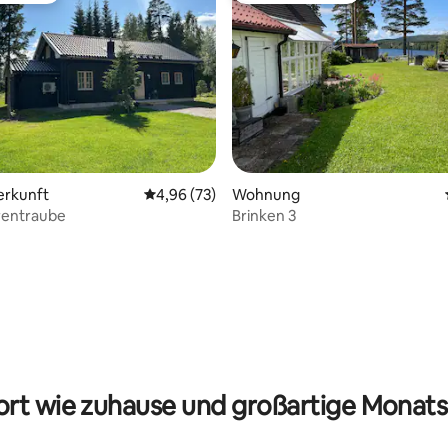
rtung: 4,92 von 5, 296 Bewertungen
erkunft
Durchschnittliche Bewertung: 4,96 von 5, 
4,96 (73)
Wohnung
rentraube
Brinken 3
rt wie zuhause und großartige Monats