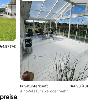
73 Bewertungen
Durchschnittliche Bewertung: 4,97 von 5, 74 Bewertungen
4,97 (74)
Privatunterkunft
Durchschnittliche Be
4,98 (40)
Alnö-Villa für zwei oder mehr
preise