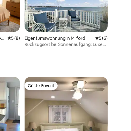
ve
Durchschnittliche Bewertung: 5 von 5, 8 Bewertungen
5 (8)
Eigentumswohnung in Milford
Durchschnittlich
5 (6)
Rückzugsort bei Sonnenaufgang: Luxe
78 Bewertungen
are •
Master Suite, Meerblick!
bar
Gäste-Favorit
Gäste-Favorit