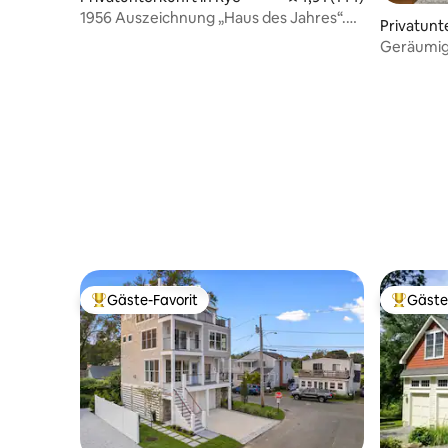
1956 Auszeichnung „Haus des Jahres“.
Privatunte
Einfaches Pendeln nach NYC.
ns
Geräumig
White Pla
Gäste-Favorit
Gäste
Beliebter Gäste-Favorit.
Beliebte