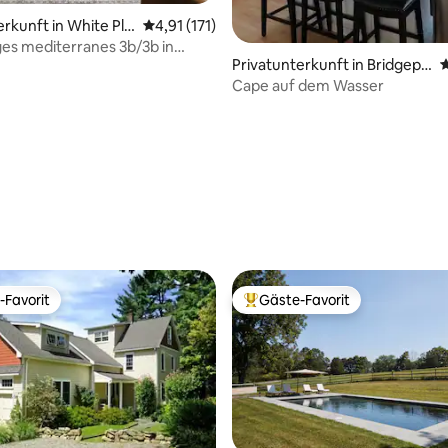
rkunft in White Plai
Durchschnittliche Bewertung: 4,91 von 5, 1
4,91 (171)
es mediterranes 3b/3b in
Privatunterkunft in Bridgepo
D
ins
rt
Cape auf dem Wasser
-Favorit
Gäste-Favorit
r Gäste-Favorit.
Beliebter Gäste-Favorit.