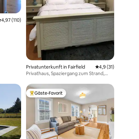
71 Bewertungen
urchschnittliche Bewertung: 4,97 von 5, 110 Bewertungen
4,97 (110)
Privatunterkunft in Fairfield
Durchschnittliche B
4,9 (31)
Privathaus, Spaziergang zum Strand,
Zug, Stadt, Theater
Gäste-Favorit
Beliebter Gäste-Favorit.