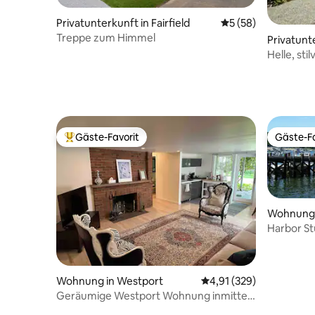
Privatunterkunft in Fairfield
Durchschnittliche 
5 (58)
Treppe zum Himmel
Privatunt
d
Helle, sti
Schlafzi
Gäste-Favorit
Gäste-Fa
Beliebter Gäste-Favorit.
Gäste-Fa
Wohnung 
Harbor S
historisc
Wohnung in Westport
Durchschnittliche Bewe
4,91 (329)
Geräumige Westport Wohnung inmitten
der Natur!