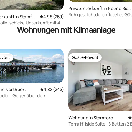
Privatunterkunft in Pound Ridg
Bewertung: 5 von 5, 58 Bewertungen
e
Ruhiges, lichtdurchflutetes Gä
erkunft in Stamfor
Durchschnittliche Bewertung: 4,98 von 5, 2
4,98 (259)
mit Salzwasserpool/Sauna
lvolle, schicke Unterkunft mit 4
Wohnungen mit Klimaanlage
mmern und 4 Bädern
vorit
Gäste-Favorit
vorit
Gäste-Favorit
in Northport
Durchschnittliche Bewertung: 4,83 von 5, 2
4,83 (243)
tudio – Gegenüber dem
hen Northport Dock
rtung: 4,91 von 5, 329 Bewertungen
Wohnung in Stamford
D
Terra Hillside Suite | 3 Betten 2 
Grüne Oase