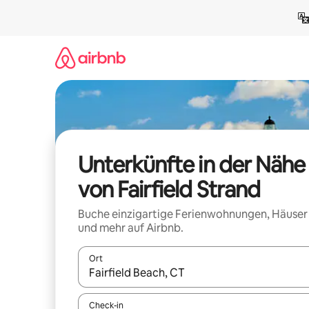
Zu
Inhalten
springen
Unterkünfte in der Nähe
von Fairfield Strand
Buche einzigartige Ferienwohnungen, Häuser
und mehr auf Airbnb.
Ort
Wenn Ergebnisse verfügbar sind, navigiere mit d
Check-in