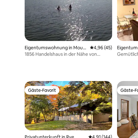
Eigentumswohnung in Mount
Durchschnittliche Bew
4,96 (45)
Eigentum
Sinai
ord
1856 Handelshaus in der Nähe von
Gemütlich
Wasser
Gäste-Favorit
Gäste-Fa
Gäste-Favorit
Gäste-Fa
Privatunterkunft in Rye
Durchschnittliche Bewe
4,91 (144)