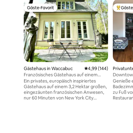
Gäste-Favorit
Gäste
Gäste-Favorit
Beliebte
Gästehaus in Waccabuc
Durchschnittliche Bewe
4,99 (144)
Privatunte
Französisches Gästehaus auf einem
Downtown 
Privatgrundstück am See
Kolonial
Ein privates, europäisch inspiriertes
Genieße e
Gästehaus auf einem 3,2 Hektar großen,
Badezimme
eingezäunten französischen Anwesen,
zu Fuß vo
nur 60 Minuten von New York City
Restauran
entfernt. Umgeben von gepflegten
Meilen vo
Gärten, Statuen aus dem
ist. Das Haus ist über 1500 Quadratfuß
18. Jahrhundert und einem privaten See
groß und 
wirkt die Umgebung wie aus einer
Straße un
anderen Welt – ein Rückzugsort in der
Stadtstränden e
französischen Landschaft. Die vom
mich von 