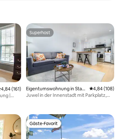
Superhost
Superhost
Eigentumswohnung in Stam
Durchschnittliche Bew
4,84 (108)
urchschnittliche Bewertung: 4,84 von 5, 161 Bewertungen
4,84 (161)
ford
Juwel in der Innenstadt mit Parkplatz,
ung |
03 Bewertungen
WLAN+!
Gäste-Favorit
Gäste-Favorit