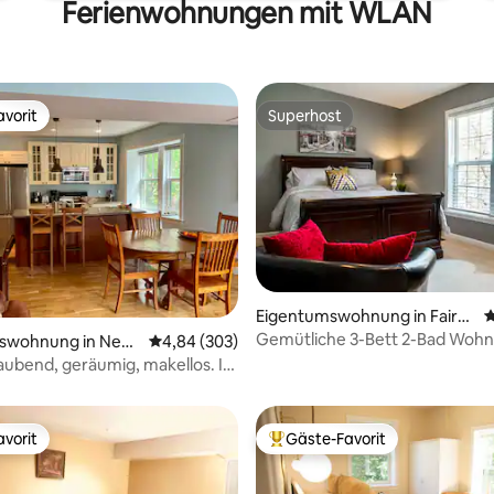
Ferienwohnungen mit WLAN
vorit
Superhost
vorit
Superhost
Eigentumswohnung in Fairfi
D
eld
Gemütliche 3-Bett 2-Bad Wohn
swohnung in New
Durchschnittliche Bewertung: 4,84 von 5, 3
4,84 (303)
ertung: 4,67 von 5, 27 Bewertungen
Parkplatz und Wäscherei!
bend, geräumig, makellos. In
von Yale.
vorit
Gäste-Favorit
vorit
Beliebter Gäste-Favorit.