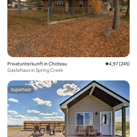
Privatunterkunft in Choteau
Durchschnittli
4,97 (245)
Gästehaus in Spring Creek
Superhost
Superhost