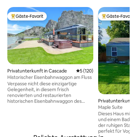
Gäste-Favorit
Gäste-Favorit
Beliebter Gäste-Favorit.
Beliebter Gäste-F
Privatunterkunft in Cascade
Durchschnittliche Bewertung
5 (120)
Historischer Eisenbahnwaggon am Fluss
Verpasse nicht diese einzigartige
Gelegenheit, in diesem frisch
renovierten und restaurierten
Privatunterkunft in
historischen Eisenbahnwaggon des
Northern Pacific Railway Post Office zu
Maple Suite
übernachten. Wenn Eisenbahnwaggons
Dieses Haus mit z
dein Ding sind, wirst du es nicht
und einem Badezim
verpassen wollen, in diesem
der ruhigen Stadt F
einzigartigen Stück Geschichte zu
perfekt für Vogel
übernachten. Wenn Angeln oder das
Enthusiasten oder a