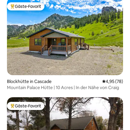
Gäste-Favorit
Beliebter Gäste-Favorit.
Blockhütte in Cascade
Durchschnittl
4,95 (78)
Mountain Palace Hütte | 10 Acres | In der Nähe von Craig
Gäste-Favorit
Beliebter Gäste-Favorit.