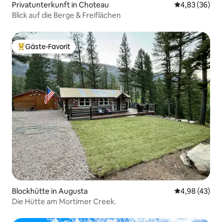
Privatunterkunft in Choteau
Durchschnittl
4,83 (36)
Blick auf die Berge & Freiflächen
Gäste-Favorit
Beliebter Gäste-Favorit.
Blockhütte in Augusta
Durchschnittl
4,98 (43)
Die Hütte am Mortimer Creek.