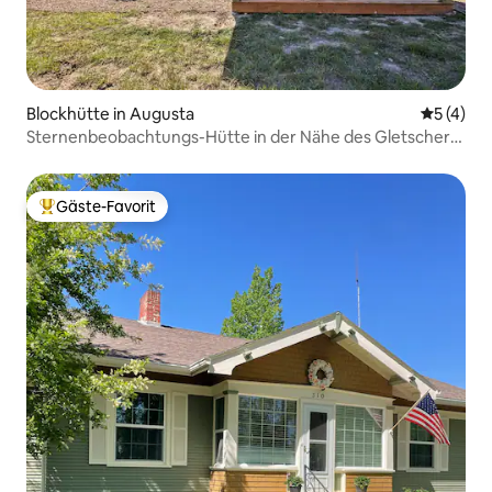
Blockhütte in Augusta
Durchsch
5 (4)
Sternenbeobachtungs-Hütte in der Nähe des Gletschers
mit Loft und Feuerstelle
Gäste-Favorit
Beliebter Gäste-Favorit.