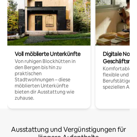
Voll möblierte Unterkünfte
Digitale Noma
Geschäftsrei
Von ruhigen Blockhütten in
den Bergen bis hin zu
Komfortable Un
praktischen
flexible und o
Stadtwohnungen – diese
Berufstätige 
möblierten Unterkünfte
speziellen Arbe
bieten dir Ausstattung wie
zuhause.
Ausstattung und Vergünstigungen für