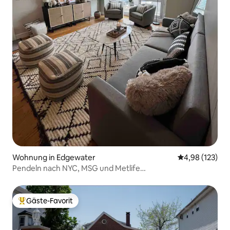
Wohnung in Edgewater
Durchschnittl
4,98 (123)
Pendeln nach NYC, MSG und Metlife
Stadium|Garagenparkplatz!
Gäste-Favorit
Beliebter Gäste-Favorit.