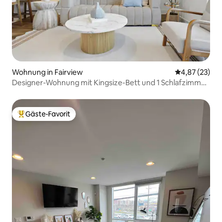
Wohnung in Fairview
Durchschnitt
4,87 (23)
Designer-Wohnung mit Kingsize-Bett und 1 Schlafzimmer
in der Nähe von NYC | Kostenlose Parkplätze und
Fitnessraum
Gäste-Favorit
Beliebter Gäste-Favorit.