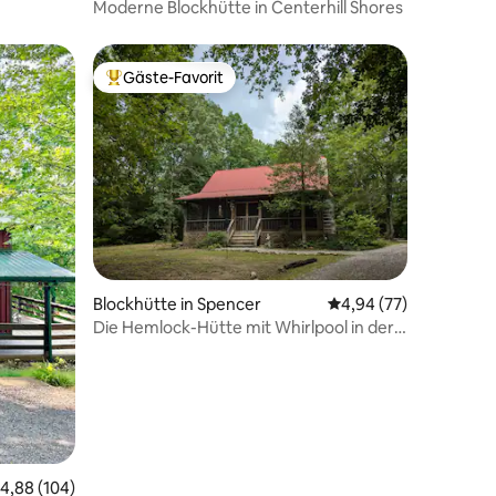
Moderne Blockhütte in Centerhill Shores
Gäste-Favorit
Beliebter Gäste-Favorit.
24 Bewertungen
Blockhütte in Spencer
Durchschnittliche Be
4,94 (77)
Die Hemlock-Hütte mit Whirlpool in der
Nähe der Fall-Creek-Wasserfälle
urchschnittliche Bewertung: 4,88 von 5, 104 Bewertungen
4,88 (104)