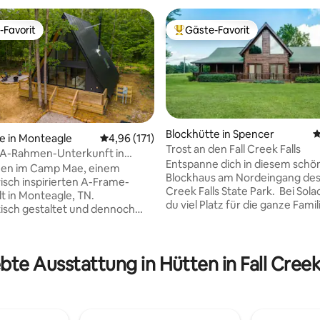
-Favorit
Gäste-Favorit
r Gäste-Favorit.
Beliebter Gäste-Favorit.
Blockhütte in Spencer
D
e in Monteagle
Durchschnittliche Bewertung: 4,96 von 5, 1
4,96 (171)
Trost an den Fall Creek Falls
A-Rahmen-Unterkunft in
rtung: 4,98 von 5, 381 Bewertungen
Entspanne dich in diesem schö
 mit Whirlpool
en im Camp Mae, einem
Blockhaus am Nordeingang des 
isch inspirierten A-Frame-
Creek Falls State Park. Bei Sola
t in Monteagle, TN.
du viel Platz für die ganze Famil
tisch gestaltet und dennoch
einschließlich eines großen
nd bietet den perfekten
Familienzimmers, eines Gaskam
ort - nur wenige Minuten vom
eines komfortablen Esszimmer
zzard-Wanderweg und
ebte Ausstattung in Hütten in Fall Creek 
Decken, geräumiger Schlafzim
 entfernt. Entspanne dich im
großer Fernseher, einer Verand
 oder versammle dich an der
Sternenbeobachtungen, einer 
le. Für umweltbewusste
Veranda mit einem neuen 6-Pe
stellen wir ein Ladegerät für
Whirlpool und dem gleichen Ko
tos zur Verfügung. Erlebe die