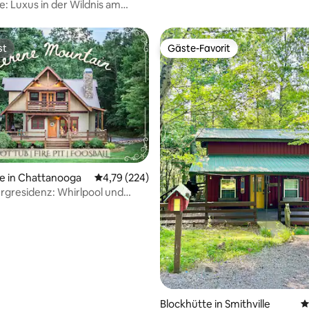
Haustierfreundlich
e: Luxus in der Wildnis am
e Mountain
st
Gäste-Favorit
st
Gäste-Favorit
rtung: 4,96 von 5, 122 Bewertungen
e in Chattanooga
Durchschnittliche Bewertung: 4,79 von 5, 2
4,79 (224)
rgresidenz: Whirlpool und
n
Blockhütte in Smithville
D