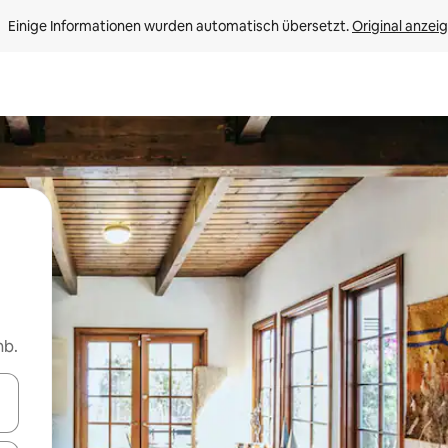
Einige Informationen wurden automatisch übersetzt. 
Original anzei
nb.
en Pfeiltasten nach oben und unten oder erkunde die Ergebnisse durc