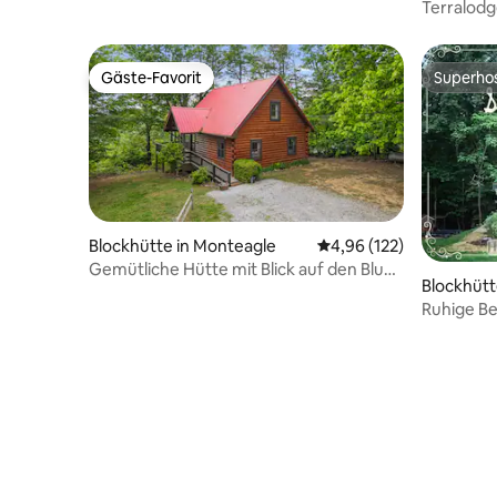
und Whirlpool
Terralodg
Monteagl
Gäste-Favorit
Superho
Gäste-Favorit
Superho
Blockhütte in Monteagle
Durchschnittliche Bewe
4,96 (122)
Gemütliche Hütte mit Blick auf den Bluff
Blockhütt
und Whirlpool in Monteagle
Ruhige Be
Pizzaofe