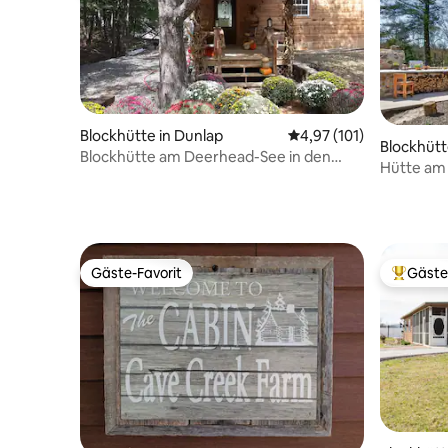
Blockhütte in Dunlap
Durchschnittliche Bew
4,97 (101)
Blockhütte
Blockhütte am Deerhead-See in den
Hütte am 
Bergen
Wanderw
Gäste-Favorit
Gäste
Gäste-Favorit
Beliebte