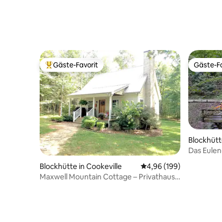
Gäste-Favorit
Gäste-Fa
Beliebter Gäste-Favorit.
Gäste-Fa
Blockhütt
Das Eulen
Blockhütte in Cookeville
Durchschnittliche Bewe
4,96 (199)
Maxwell Mountain Cottage – Privathaus
im Wald