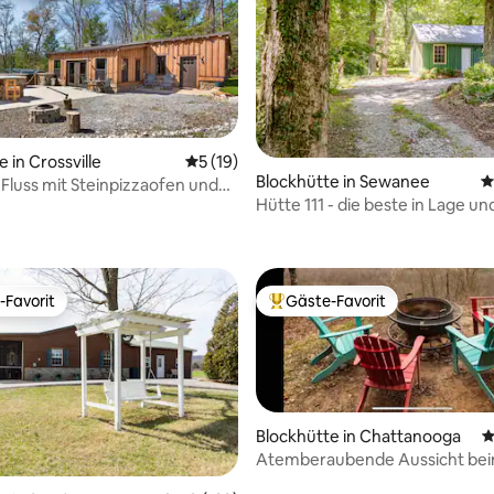
ertung: 4,97 von 5, 101 Bewertungen
 in Crossville
Durchschnittliche Bewertung: 5 von 5, 
5 (19)
Blockhütte in Sewanee
D
Fluss mit Steinpizzaofen und
Hütte 111 - die beste in Lage un
egen
Komfort!
-Favorit
Gäste-Favorit
r Gäste-Favorit.
Beliebter Gäste-Favorit.
Blockhütte in Chattanooga
D
Atemberaubende Aussicht be
Genießen des Whirlpools!