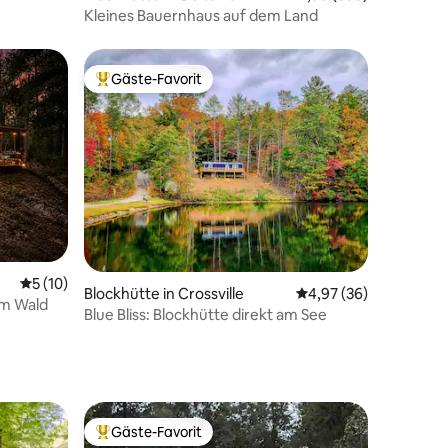
Kleines Bauernhaus auf dem Land
Gäste-Favorit
Beliebter Gäste-Favorit.
43 Bewertungen
Durchschnittliche Bewertung: 5 von 5, 10 Bewertungen
5 (10)
Blockhütte in Crossville
Durchschnittliche Be
4,97 (36)
im Wald
Blue Bliss: Blockhütte direkt am See
Gäste-Favorit
Beliebter Gäste-Favorit.