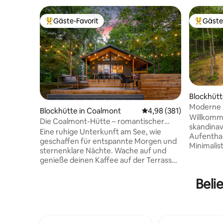
Gäste-Favorit
Gäste
Beliebter Gäste-Favorit.
Beliebte
Blockhütt
Moderne 
Blockhütte in Coalmont
Durchschnittliche Bewe
4,98 (381)
Monteagle
Willkomm
Die Coalmont-Hütte – romantischer
skandinav
Rückzugsort am See
Eine ruhige Unterkunft am See, wie
Aufenthal
geschaffen für entspannte Morgen und
Minimalis
sternenklare Nächte. Wache auf und
elegant u
genieße deinen Kaffee auf der Terrasse,
Rückzugs
während der Nebel über das Wasser
Fiery Gi
zieht, sich Gänse an der Küste
Beli
Monteagle
versammeln und die Welt noch ein
Whirlpool
kleines bisschen länger still zu sein
Feuerstel
scheint. Verbringe deine Nachmittage
Reisende 
draußen auf dem See und gleite durch
Elektroau