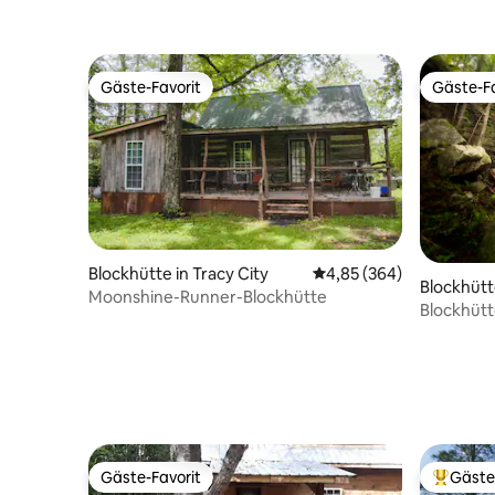
Gäste-Favorit
Gäste-Fa
Gäste-Favorit
Gäste-Fa
Blockhütte in Tracy City
Durchschnittliche Bewe
4,85 (364)
Blockhütte
Moonshine-Runner-Blockhütte
Blockhütt
Gäste-Favorit
Gäste
Gäste-Favorit
Beliebte