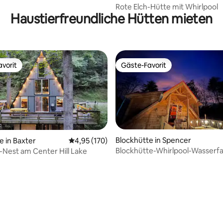
Rote Elch-Hütte mit Whirlpool
Haustierfreundliche Hütten mieten
vorit
Gäste-Favorit
vorit
Gäste-Favorit
Blockhütte in Spencer
e in Baxter
Durchschnittliche Bewertung: 4,95 von 5, 1
4,95 (170)
Blockhütte-Whirlpool-Wasserfall
-Nest am Center Hill Lake
Grundstück-Gebirge!
rtung: 4,96 von 5, 199 Bewertungen