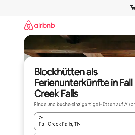
Zu
Inhalten
springen
Blockhütten als
Ferienunterkünfte in Fall
Creek Falls
Finde und buche einzigartige Hütten auf Airb
Ort
Wenn Ergebnisse verfügbar sind, navigiere mit d