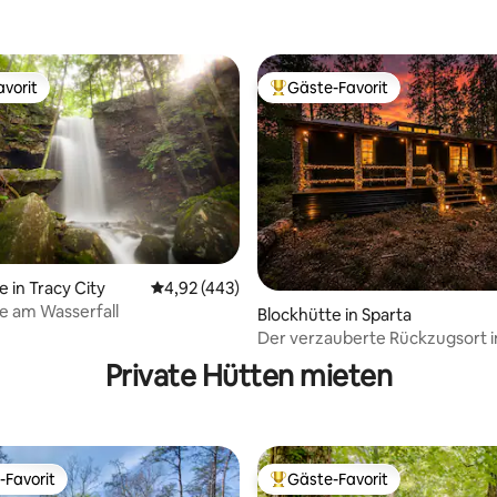
vorit
Gäste-Favorit
vorit
Beliebter Gäste-Favorit.
rtung: 4,85 von 5, 364 Bewertungen
 in Tracy City
Durchschnittliche Bewertung: 4,92 von 5, 4
4,92 (443)
e am Wasserfall
Blockhütte in Sparta
Der verzauberte Rückzugsort 
Private Hütten mieten
-Favorit
Gäste-Favorit
r Gäste-Favorit.
Beliebter Gäste-Favorit.