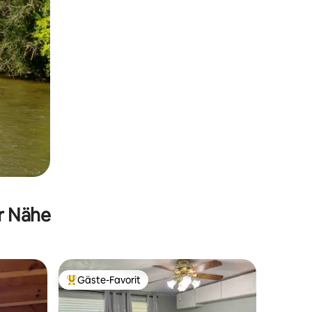
er Nähe
Gäste-Favorit
Beliebter Gäste-Favorit.