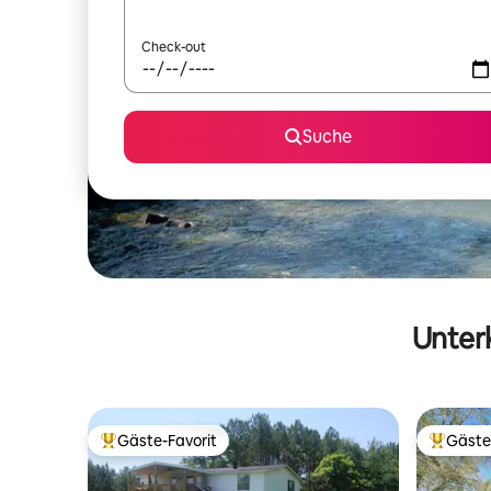
Check-out
Suche
Unterk
Gäste-Favorit
Gäste
Beliebter Gäste-Favorit.
Beliebte