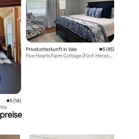
Privatunterkunft in Vale
Durchschnittliche
5 (45)
Five Hearts Farm Cottage (Fünf-Herzen-
11 Bewertungen
Bauernhof-Cottage)
Durchschnittliche Bewertung: 5 von 5, 14 Bewertungen
5 (14)
tte
preise