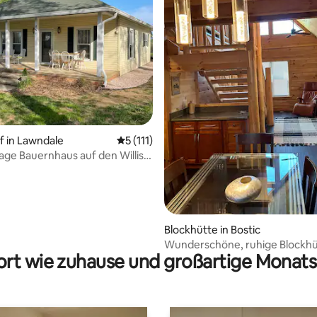
 Bewertung: 5 von 5, 13 Bewertungen
 in Lawndale
Durchschnittliche Bewertung: 5 von 5, 1
5 (111)
age Bauernhaus auf den Willis
Blockhütte in Bostic
Wunderschöne, ruhige Blockhü
rt wie zuhause und großartige Monats