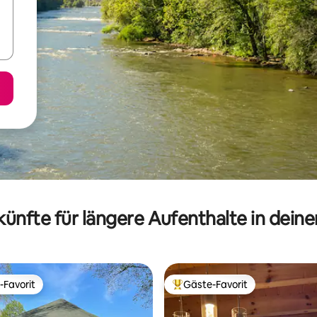
ünfte für längere Aufenthalte in dein
-Favorit
Gäste-Favorit
r Gäste-Favorit.
Beliebter Gäste-Favorit.