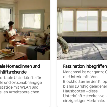
tale Nomad:innen und
Faszination inbegriffen
häftsreisende
Manchmal ist der ganze 
die Unterkunft. Von
rtable Unterkünfte für
Blockhütten an den Klip
ble und ortsunabhängige
bis hin zu ruhig gelegene
fstätige mit WLAN und
Hausbooten – diese
ellen Arbeitsbereichen.
Unterkünfte stecken voll
einzigartiger Merkmale.