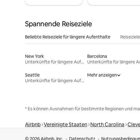
Spannende Reiseziele
Beliebte Reiseziele für längere Aufenthalte
Reiseziel
New York
Barcelona
Unterkünfte für längere Aufenthalte
Seattle
Mehr anzeigen
Unterkünfte für längere Aufenthalte
* Es können Ausnahmen für bestimmte Regionen und ma
Airbnb
Vereinigte Staaten
North Carolina
Clev
© 2026 Airbnb, Inc.
Datenschutz
Nutzungsbedingu