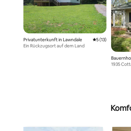
Privatunterkunft in Lawndale
Durchschnittliche
5 (13)
Ein Rückzugsort auf dem Land
Bauernhof
1935 Cott
Farms
Komfo