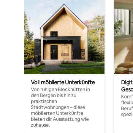
Voll möblierte Unterkünfte
Digi
Gesc
Von ruhigen Blockhütten in
den Bergen bis hin zu
Komfo
praktischen
flexi
Stadtwohnungen – diese
Beru
möblierten Unterkünfte
spezi
bieten dir Ausstattung wie
zuhause.