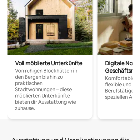
Voll möblierte Unterkünfte
Digitale Noma
Geschäftsrei
Von ruhigen Blockhütten in
den Bergen bis hin zu
Komfortable Un
praktischen
flexible und o
Stadtwohnungen – diese
Berufstätige 
möblierten Unterkünfte
speziellen Arbe
bieten dir Ausstattung wie
zuhause.