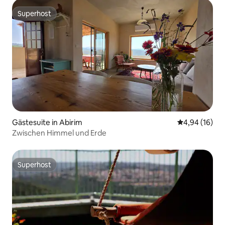
Superhost
Superhost
Gästesuite in Abirim
Durchschnitt
4,94 (16)
Zwischen Himmel und Erde
Superhost
Superhost