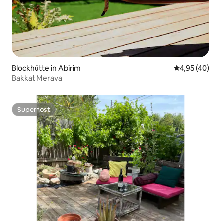
Blockhütte in Abirim
Durchschnittl
4,95 (40)
Bakkat Merava
Superhost
Superhost