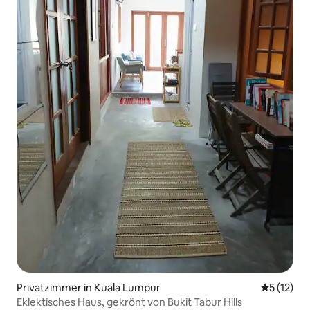
Privatzimmer in Kuala Lumpur
Durchschn
5 (12)
Eklektisches Haus, gekrönt von Bukit Tabur Hills