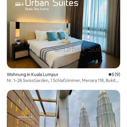
Wohnung in Kuala Lumpur
Durchschn
5 (9)
Nr. 1–26 SwissGarden, 1 Schlafzimmer, Menara 118, Bukit
Bintang, TRX