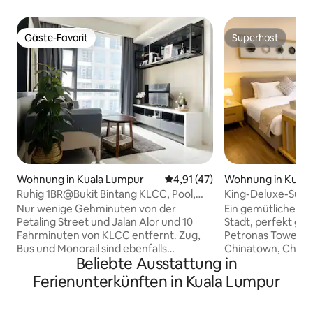
Gäste-Favorit
Superhost
Gäste-Favorit
Superhost
Wohnung in Kuala Lumpur
Durchschnittliche Bewertung:
4,91 (47)
Wohnung in Kuala
Ruhig 1BR@Bukit Bintang KLCC, Pool,
King-Deluxe-Suite
KOSTENLOSES Netflix
118, fußläufig zur 
Nur wenige Gehminuten von der
Ein gemütlicher R
Petaling Street und Jalan Alor und 10
Stadt, perfekt gel
Fahrminuten von KLCC entfernt. Zug,
Petronas Towers, 
Bus und Monorail sind ebenfalls
Chinatown, Chang
Beliebte Ausstattung in
verfügbar. Einfacher und schneller 24-
Tower. Dieses Zim
Stunden-Check-in, Lobby und
größten in diese
Ferienunterkünften in Kuala Lumpur
Sicherheitssystem sind für die Nutzung
über eine voll aus
durch Airbnb konzipiert. (1) Kostenlose
Sofa mit Wohnzim