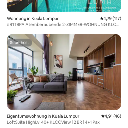
Wohnung in Kuala Lumpur
Durchschnittl
4,79 (117)
#91TBPA Atemberaubende 2-ZIMMER-WOHNUNG KLCC
| Sky Pool
Superhost
Superhost
Eigentumswohnung in Kuala Lumpur
Durchschnitt
4,91 (46)
LoftSuite HighLvl 40+ KLCCView | 2 BR | 4+1 Pax