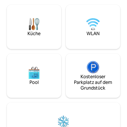
Parkplätze. Die Suite ist mit Highspeed-
und einen Schreibtisch. Gen
Internetzugang, KOSTENLOSEM Netflix,
wunderschönen Sk
Kingsize-Bett, Waschmaschine und
einen Sky-Infinity
Trockner ausgestattet. Riesiger Pool, voll
Restaurant direkt
ausgestatteter Fitnessraum, Whirlpool
Fitnessstudio, Lo
auf dem Dach mit Blick auf die Skyline
entspannende Grü
der Stadt. Nur wenige Schritte von
Stadt. Es ist zentr
Küche
WLAN
Lebensmitteln, Essensständen und
Shopping und Nac
tollen Cafés entfernt. Perfekt für
dennoch ruhig gen
längere Aufenthalte.
friedlichen Urlaub
Geschäftsreise.
Kostenloser
Pool
Parkplatz auf dem
Grundstück