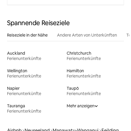
Spannende Reiseziele
Reiseziele in der Nähe
Andere Arten von Unterkünften
To
Auckland
Christchurch
Ferienunterkünfte
Ferienunterkünfte
Wellington
Hamilton
Ferienunterkünfte
Ferienunterkünfte
Napier
Taupō
Ferienunterkünfte
Ferienunterkünfte
Tauranga
Mehr anzeigen
Ferienunterkünfte
Airbnb
Neuseeland
Manawatu-Wanganui
Feilding