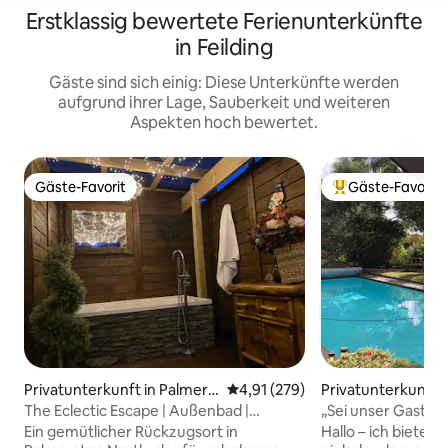
Erstklassig bewertete Ferienunterkünfte
in Feilding
Gäste sind sich einig: Diese Unterkünfte werden
aufgrund ihrer Lage, Sauberkeit und weiteren
Aspekten hoch bewertet.
Gäste-Favorit
Gäste-Favorit
Gäste-Favorit
Beliebter Gäste-F
Privatunterkunft in Palmers
Durchschnittliche Bewertung: 4
4,91 (279)
Privatunterkunft i
ton North
The Eclectic Escape | Außenbad |
„Sei unser Gast“ A
Haustierfreundlich
Ein gemütlicher Rückzugsort in
Hallo – ich biete 