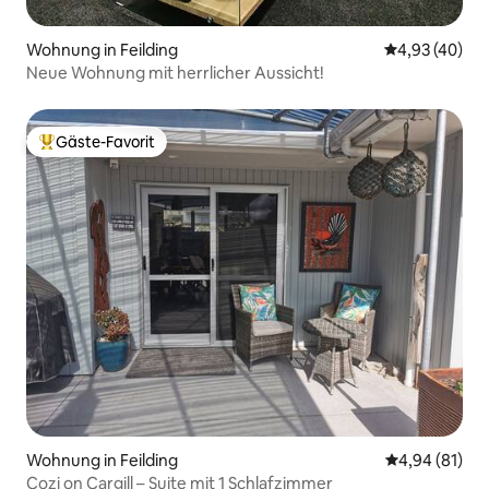
Wohnung in Feilding
Durchschnittl
4,93 (40)
Neue Wohnung mit herrlicher Aussicht!
Gäste-Favorit
Beliebter Gäste-Favorit.
Wohnung in Feilding
Durchschnitt
4,94 (81)
Cozi on Cargill – Suite mit 1 Schlafzimmer