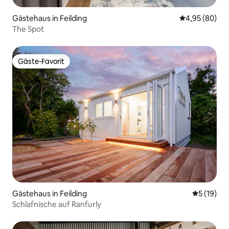
Gästehaus in Feilding
Durchschnittl
4,95 (80)
The Spot
Gäste-Favorit
Gäste-Favorit
Gästehaus in Feilding
Durchschn
5 (19)
Schlafnische auf Ranfurly