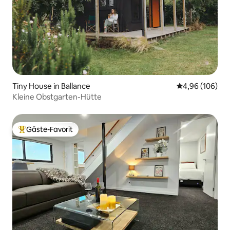
Tiny House in Ballance
Durchschnittli
4,96 (106)
Kleine Obstgarten-Hütte
Gäste-Favorit
Beliebter Gäste-Favorit.