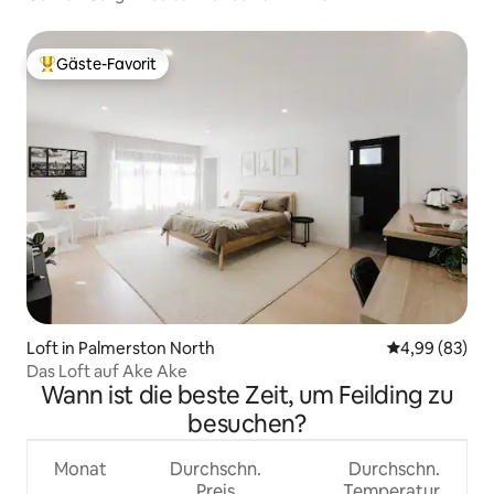
Gäste-Favorit
Beliebter Gäste-Favorit.
Loft in Palmerston North
Durchschnittl
4,99 (83)
Das Loft auf Ake Ake
Wann ist die beste Zeit, um Feilding zu
besuchen?
Monat
Durchschn.
Durchschn.
Preis
Temperatur