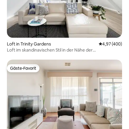
Loft in Trinity Gardens
Durchschnittli
4,97 (400)
Loft im skandinavischen Stil in der Nähe der
kosmopolitischen Norwood Parade
Gäste-Favorit
Gäste-Favorit