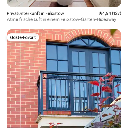
Privatunterkunft in Felixstow
Durchschnittl
4,94 (127)
Atme frische Luft in einem Felixstow-Garten-Hideaway
Gäste-Favorit
Gäste-Favorit