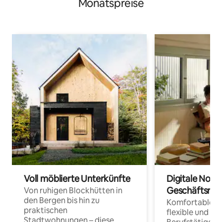
Monatspreise
Voll möblierte Unterkünfte
Digitale Noma
Geschäftsrei
Von ruhigen Blockhütten in
den Bergen bis hin zu
Komfortable Un
praktischen
flexible und o
Stadtwohnungen – diese