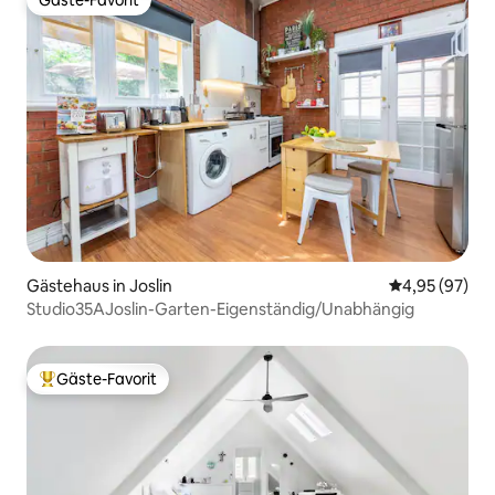
Gäste-Favorit
Gäste-Favorit
Gästehaus in Joslin
Durchschnittl
4,95 (97)
Studio35AJoslin-Garten-Eigenständig/Unabhängig
Gäste-Favorit
Beliebter Gäste-Favorit.