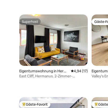
Superhost
Gäste-Fa
Superhost
Gäste-Fa
Eigentumswohnung in Herma
Durchschnittliche Bew
4,94 (17)
Eigentum
nus
ivier
East Cliff, Hermanus. 2-Zimmer-
Valley's
Wohnung.
Gäste-Favorit
Gäste
Beliebter Gäste-Favorit.
Beliebte