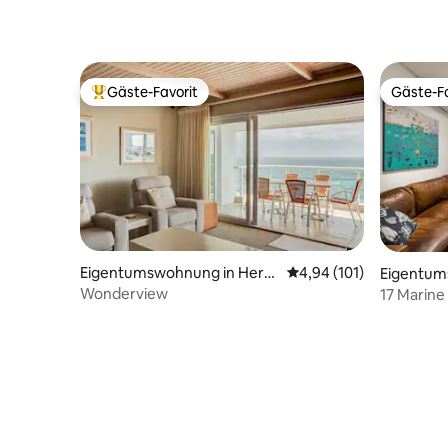
Gäste-Favorit
Gäste-Fa
Beliebter Gäste-Favorit.
Gäste-Fa
Eigentumswohnung in Herm
Durchschnittliche Bewe
4,94 (101)
Eigentu
anus
Wonderview
17 Marine
Wohnung