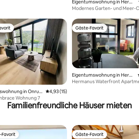
Eigentumswohnung in Herma
nus
Modernes Garten- und Meer-C
vorit
Gäste-Favorit
vorit
Gäste-Favorit
Eigentumswohnung in Herm
anus
Hermanus Waterfront Apartme
ertung: 4,94 von 5, 17 Bewertungen
swohnung in Onrusr
Durchschnittliche Bewertung: 4,93 von 5, 
4,93 (15)
 Embrace Wohnung 7
Familienfreundliche Häuser mieten
-Favorit
Gäste-Favorit
r Gäste-Favorit.
Gäste-Favorit