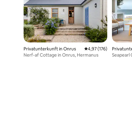
Privatunterkunft in Onrus
Durchschnittliche Bewe
4,97 (176)
Privatunt
Nerf-af Cottage in Onrus, Hermanus
Seapearl 
jedem Zi