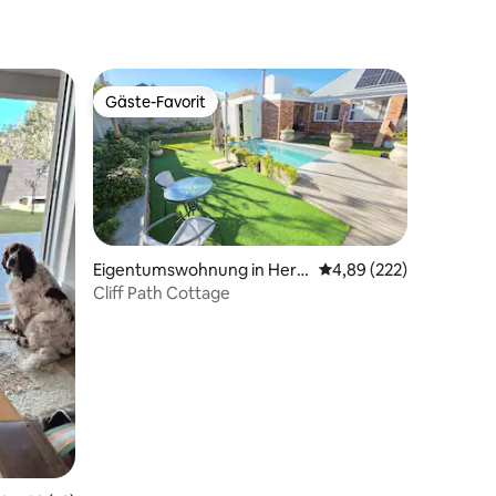
Gäste-Favorit
Gäste-Favorit
Eigentumswohnung in Her
Durchschnittliche Bew
4,89 (222)
manus
Cliff Path Cottage
97 Bewertungen