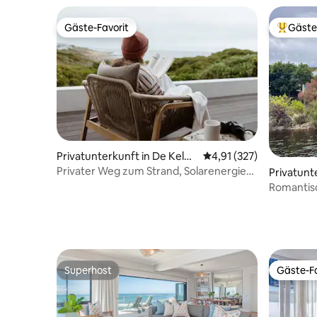
Gäste-Favorit
Gäste
Gäste-Favorit
Beliebte
Privatunterkunft in De Kelde
Durchschnittliche Bewe
4,91 (327)
rs
Privater Weg zum Strand, Solarenergie
Privatunt
als Backup
Romantis
(Sunbird)
Superhost
Gäste-Fa
Superhost
Gäste-Fa