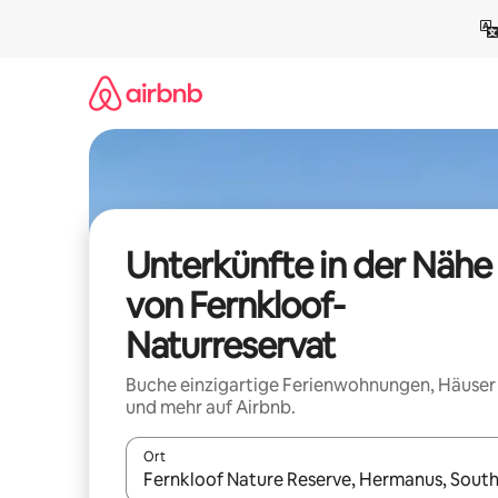
Zu
Inhalten
springen
Unterkünfte in der Nähe
von Fernkloof-
Naturreservat
Buche einzigartige Ferienwohnungen, Häuser
und mehr auf Airbnb.
Ort
Wenn Ergebnisse verfügbar sind, navigiere mit d