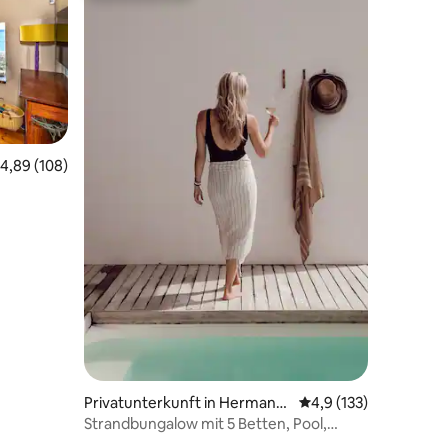
66 Bewertungen
urchschnittliche Bewertung: 4,89 von 5, 108 Bewertungen
4,89 (108)
Privatunterkunft in Hermanu
Durchschnittliche Be
4,9 (133)
s
Strandbungalow mit 5 Betten, Pool,
Feuerstelle und Solar