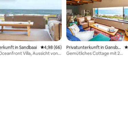
rtung: 4,97 von 5, 176 Bewertungen
erkunft in Sandbaai
Durchschnittliche Bewertung: 4,98 von 5, 
4,98 (66)
Privatunterkunft in Gansbaa
D
i
Oceanfront Villa, Aussicht von
Gemütliches Cottage mit 2
mmer!
Schlafzimmern am Meer