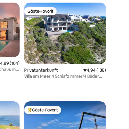
Gäste-Favorit
Gäste-Favorit
urchschnittliche Bewertung: 4,89 von 5, 104 Bewertungen
4,89 (104)
dhaus mit
10 Bewertungen
Privatunterkunft
Durchschnittliche Bew
4,94 (138)
Villa am Meer 4 Schlafzimmer/4 Bäder
Pool WLAN, Solarenergie
Gäste-Favorit
Beliebter Gäste-Favorit.