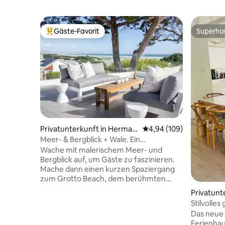
Gäste-Favorit
Superho
Beliebter Gäste-Favorit.
Superho
Privatunterkunft in Herman
Durchschnittliche Bewe
4,94 (109)
us
Meer- & Bergblick + Wale. Ein
Spaziergang zum Strand
Wache mit malerischem Meer- und
Bergblick auf, um Gäste zu faszinieren.
Mache dann einen kurzen Spaziergang
zum Grotto Beach, dem berühmten
Klippenpfad oder beobachte Wale,
Privatunt
während du auf der Terrasse Wein
us
Stilvolles
trinkst und den Ozean und den
Voelklip (
Das neue 
Sonnenuntergang einatmest.
Ferienhaus