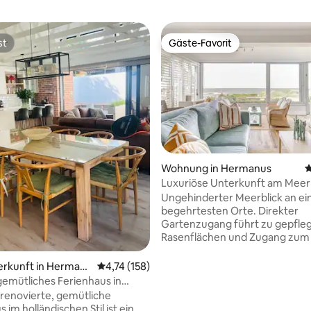
st
Gäste-Favorit
st
Gäste-Favorit
Wohnung in Hermanus
D
rtung: 4,94 von 5, 109 Bewertungen
Luxuriöse Unterkunft am Meer 
Personen
Ungehinderter Meerblick an e
begehrtesten Orte. Direkter
Gartenzugang führt zu gepfle
Rasenflächen und Zugang zum
Das Stadtzentrum ist nur eine 
Autofahrt oder einen kurzen
erkunft in Herman
Durchschnittliche Bewertung: 4,74 von 5, 1
4,74 (158)
Spaziergang entfernt und biete
 gemütliches Ferienhaus in
Restaurants. Der Hermanus Gol
2 bis 6 Personen)
renovierte, gemütliche
ein erstklassiger 27-Loch-Platz, 
 im holländischen Stil ist ein