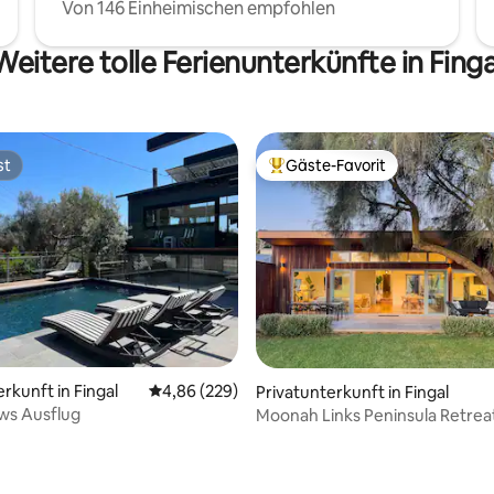
Von 146 Einheimischen empfohlen
Weitere tolle Ferienunterkünfte in Finga
st
Gäste-Favorit
st
Beliebter Gäste-Favorit.
rkunft in Fingal
Durchschnittliche Bewertung: 4,86 von 5, 2
4,86 (229)
Privatunterkunft in Fingal
ws Ausflug
Moonah Links Peninsula Retrea