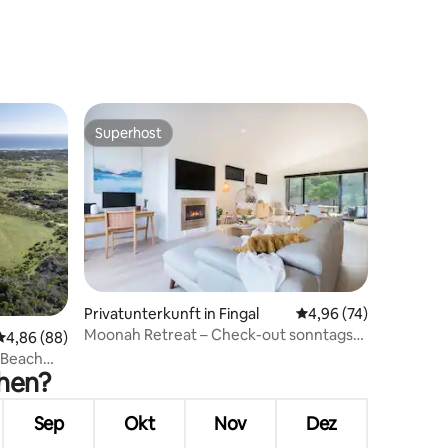
Superhost
Superhost
Privatunterkunft in Fingal
Durchschnittliche Be
4,96 (74)
Moonah Retreat – Check-out sonntags
21 Bewertungen
Durchschnittliche Bewertung: 4,86 von 5, 88 Bewertungen
4,86 (88)
um 16:00 Uhr*
 Beach
chen?
Sep
Okt
Nov
Dez