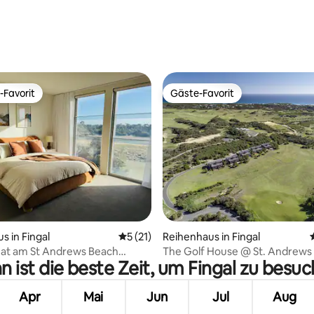
Bewertung: 5 von 5, 20 Bewertungen
-Favorit
Gäste-Favorit
r Gäste-Favorit.
Gäste-Favorit
ertung: 4,93 von 5, 44 Bewertungen
s in Fingal
Durchschnittliche Bewertung: 5 von 5, 
5 (21)
Reihenhaus in Fingal
eat am St Andrews Beach
The Golf House @ St. Andrews
 ist die beste Zeit, um Fingal zu besu
Golf Club
Apr
Mai
Jun
Jul
Aug