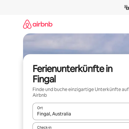
Zu
Inhalten
springen
Ferienunterkünfte in
Fingal
Finde und buche einzigartige Unterkünfte auf
Airbnb
Ort
Wenn Ergebnisse verfügbar sind, navigiere mit d
Check-in