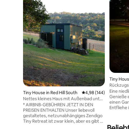
Tiny Hous
Rückzugso
Eine niedl
Tiny House in Red Hill South
Durchschnittliche Bewe
4,98 (144)
Genieße e
Nettes kleines Haus mit Außenbad unter
einen Gar
dem Sternenhimmel
* AIRBNB-GEBÜHREN JETZT IN DEN
Entfliehe 
PREISEN ENTHALTEN Unser liebevoll
Schlafzi
gestaltetes, netzunabhängiges Zendigo
ausklappb
Tiny Retreat ist zwar klein, aber es gibt so
Badezimm
Belieb
viel, das man daran lieben kann. Es bietet