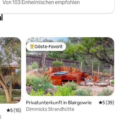
Von 103 Einheimischen empfohlen
l
Gäste-Favorit
Beliebter Gäste-Favorit.
Privatunterkunft in Blairgowrie
Durchschnittliche
5 (39)
Dimmicks Strandhütte
29 Bewertungen
Durchschnittliche Bewertung: 5 von 5, 15 Bewertungen
5 (15)
t