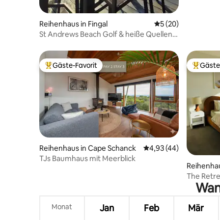
Reihenhaus in Fingal
Durchschnittliche 
5 (20)
St Andrews Beach Golf & heiße Quellen –
Urlaub an der Küste
Gäste-Favorit
Gäste
Beliebter Gäste-Favorit.
Beliebte
Reihenhaus in Cape Schanck
Durchschnittliche Bew
4,93 (44)
TJs Baumhaus mit Meerblick
Reihenhau
The Retr
Wann
Golfplatz
Monat
Jan
Feb
Mär