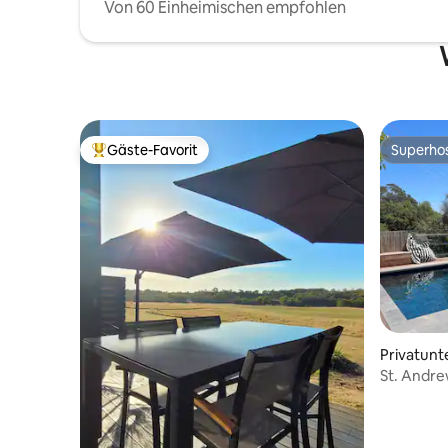
Von 60 Einheimischen empfohlen
Gäste-Favorit
Superho
Beliebter Gäste-Favorit.
Superho
Privatunte
St. Andre