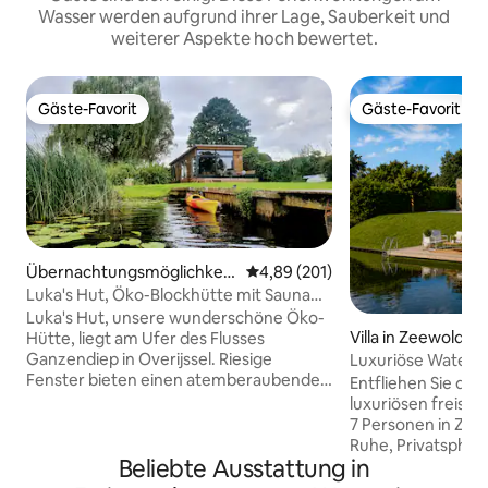
Wasser werden aufgrund ihrer Lage, Sauberkeit und
weiterer Aspekte hoch bewertet.
Gäste-Favorit
Gäste-Favorit
Gäste-Favorit
Gäste-Favorit
Übernachtungsmöglichkeit
Durchschnittliche Bewertung: 4
4,89 (201)
in IJsselmuiden
Luka's Hut, Öko-Blockhütte mit Sauna
am Fluss
Luka's Hut, unsere wunderschöne Öko-
Villa in Zeewolde
Hütte, liegt am Ufer des Flusses
Ganzendiep in Overijssel. Riesige
Luxuriöse Water Vi
Fenster bieten einen atemberaubenden
Sauna und große
Entfliehen Sie dem
niederländischen Blick auf den Fluss, die
luxuriösen freiste
Graswiesen mit Kühen und Schafen und
7 Personen in Zee
ein malerisches Dorf in der Ferne. Der
Ruhe, Privatsphär
Fluss ist ruhig Wasser, also nimm eine
Beliebte Ausstattung in
wunderschönen Bli
Sauna und schwimme, nimm das Kajak
Entspannen Sie im