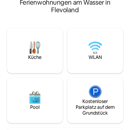
Ferienwohnungen am Wasser in
mit, großes Kanu oder SUPboard. Wir
Wellnessbereich m
Flevoland
haben eine Wärmepumpe für die
und Außendusche 
Fußbodenheizung und werden
lange Abende auf 
verwendet. upcycling-Artikel wie ein
Lounge-Set und Gril
charmanter Holzofen, eine fantastische
über 2 luxuriöse 
Badewanne, eine voll ausgestattete
Komfort für eine
Küche, Fahrräder, eine Feuerstelle und
Aufenthalt. Inklu
ein Trampolin.
Tennisplätzen, Pa
und gemachten Be
von Amsterdam e
Küche
WLAN
willkommen.
Kostenloser
Pool
Parkplatz auf dem
Grundstück