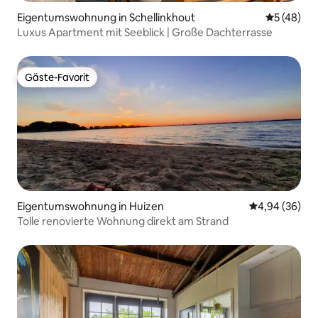
Eigentumswohnung in Schellinkhout
Durchschni
5 (48)
Luxus Apartment mit Seeblick | Große Dachterrasse
Gäste-Favorit
Gäste-Favorit
Eigentumswohnung in Huizen
Durchschnittl
4,94 (36)
Tolle renovierte Wohnung direkt am Strand