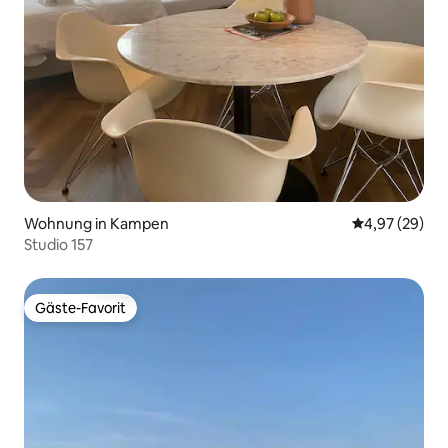
Wohnung in Kampen
Durchschnittl
4,97 (29)
Studio 157
Gäste-Favorit
Gäste-Favorit