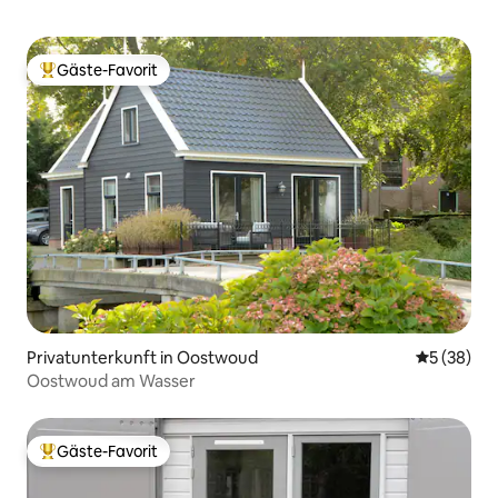
Gäste-Favorit
Beliebter Gäste-Favorit.
Privatunterkunft in Oostwoud
Durchschni
5 (38)
Oostwoud am Wasser
Gäste-Favorit
Beliebter Gäste-Favorit.