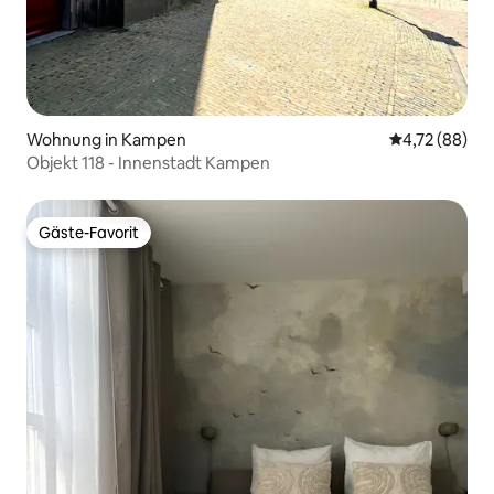
Wohnung in Kampen
Durchschnitt
4,72 (88)
Objekt 118 - Innenstadt Kampen
Gäste-Favorit
Gäste-Favorit