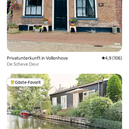
Privatunterkunft in Vollenhove
Durchschnitt
4,9 (106)
De Scheve Deur
Gäste-Favorit
Beliebter Gäste-Favorit.