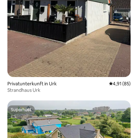
Privatunterkunft in Urk
Durchschnitt
4,91 (85)
Strandhaus Urk
Superhost
Superhost