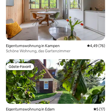
Eigentumswohnung in Kampen
Durchschnittl
4,49 (76)
Schöne Wohnung, das Gartenzimmer
Gäste-Favorit
Gäste-Favorit
Eigentumswohnung in Edam
Durchschn
5 (17)