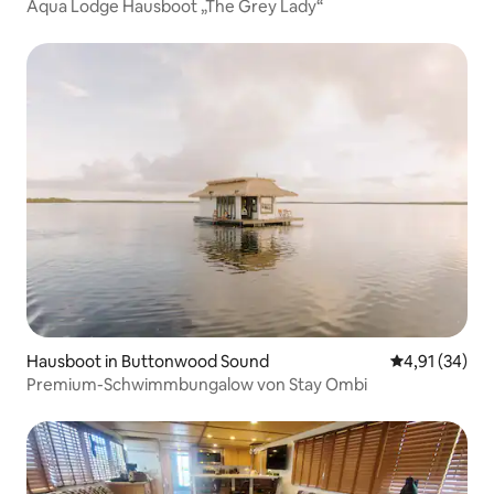
Aqua Lodge Hausboot „The Grey Lady“
Hausboot in Buttonwood Sound
Durchschnitt
4,91 (34)
Premium-Schwimmbungalow von Stay Ombi