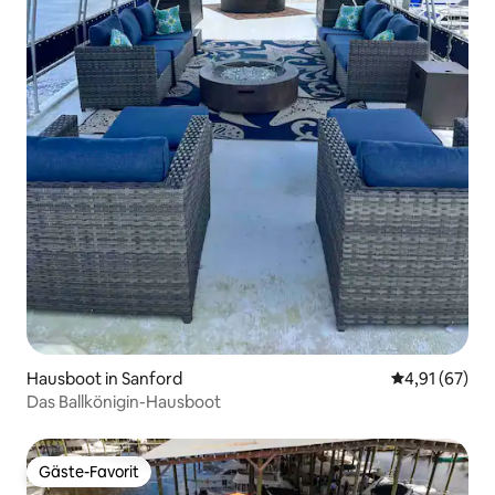
Hausboot in Sanford
Durchschnitt
4,91 (67)
Das Ballkönigin-Hausboot
Gäste-Favorit
Gäste-Favorit