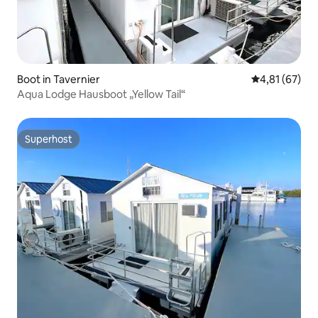
Boot in Tavernier
Durchschnitt
4,81 (67)
Aqua Lodge Hausboot „Yellow Tail“
Superhost
Superhost