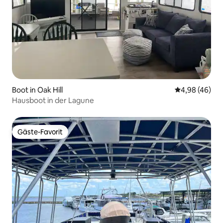
Boot in Oak Hill
Durchschnittl
4,98 (46)
Hausboot in der Lagune
Gäste-Favorit
Gäste-Favorit