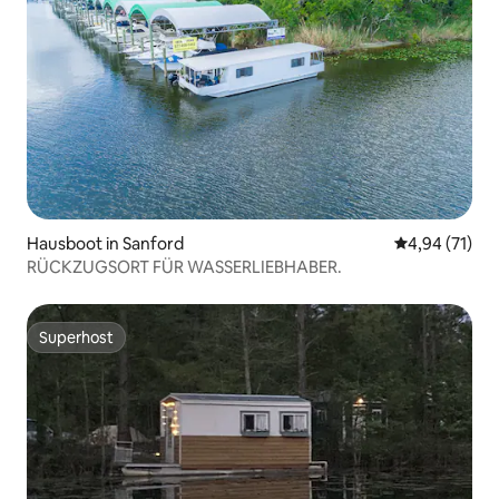
Hausboot in Sanford
Durchschnitt
4,94 (71)
RÜCKZUGSORT FÜR WASSERLIEBHABER.
Superhost
Superhost