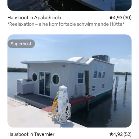
Hausboot in Apalachicola
Durchschnittl
4,93 (30)
*Reelaxation – eine komfortable schwimmende Hütte*
Superhost
Superhost
Hausboot in Tavernier
Durchschnitt
4,92 (52)