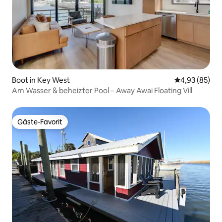
Boot in Key West
Durchschnittl
4,93 (85)
Am Wasser & beheizter Pool – Away Awai Floating Vill
Gäste-Favorit
Gäste-Favorit