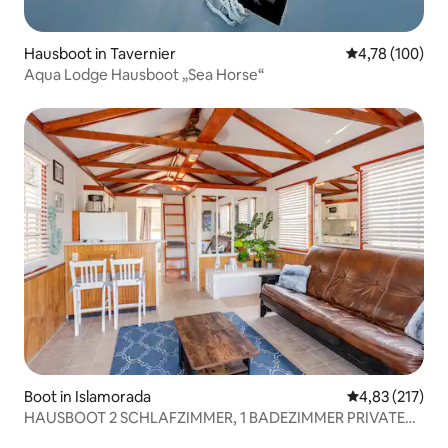
Hausboot in Tavernier
Durchschnittl
4,78 (100)
Aqua Lodge Hausboot „Sea Horse“
Boot in Islamorada
Durchschnittl
4,83 (217)
HAUSBOOT 2 SCHLAFZIMMER, 1 BADEZIMMER PRIVATE
SCHLÜSSEL COTTAGE MULLET