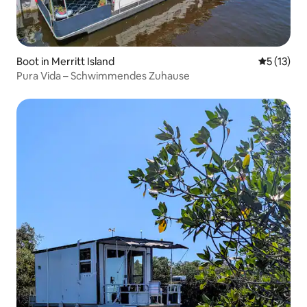
Boot in Merritt Island
Durchschn
5 (13)
Pura Vida – Schwimmendes Zuhause