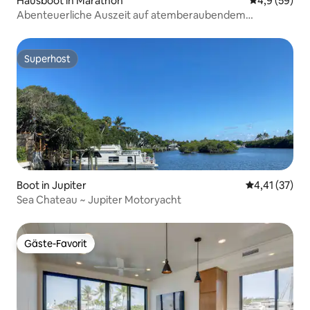
Hausboot in Marathon
Durchschnitt
4,9 (59)
Abenteuerliche Auszeit auf atemberaubendem
Hausboot
Superhost
Superhost
Boot in Jupiter
Durchschnitt
4,41 (37)
Sea Chateau ~ Jupiter Motoryacht
Gäste-Favorit
Gäste-Favorit