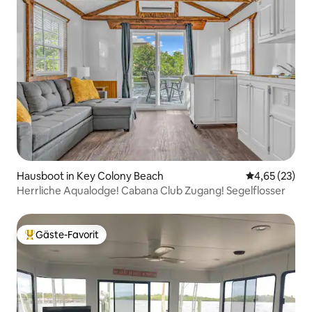
Hausboot in Key Colony Beach
Durchschnitt
4,65 (23)
Herrliche Aqualodge! Cabana Club Zugang! Segelflosser
Gäste-Favorit
Beliebter Gäste-Favorit.