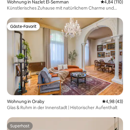
Wohnung in Nazlet El-Semman
Durchschnittl
4,84 (110)
Künstlerisches Zuhause mit natürlichem Charme und
Blick auf die Pyramiden
Gäste-Favorit
Gäste-Favorit
Wohnung in Oraby
Durchschnittl
4,98 (43)
Glas & Ruhm in der Innenstadt | Historischer Aufenthalt
Superhost
Superhost