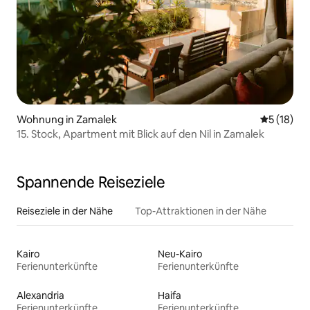
Wohnung in Zamalek
Durchschn
5 (18)
15. Stock, Apartment mit Blick auf den Nil in Zamalek
Spannende Reiseziele
Reiseziele in der Nähe
Top-Attraktionen in der Nähe
Kairo
Neu-Kairo
Ferienunterkünfte
Ferienunterkünfte
Alexandria
Haifa
Ferienunterkünfte
Ferienunterkünfte