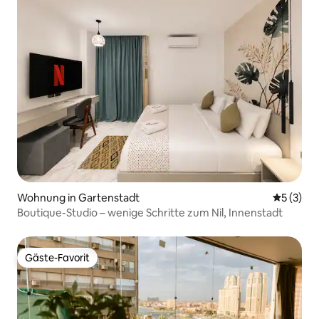
Wohnung in Gartenstadt
Durchsch
5 (3)
Boutique-Studio – wenige Schritte zum Nil, Innenstadt
Gäste-Favorit
Gäste-Favorit