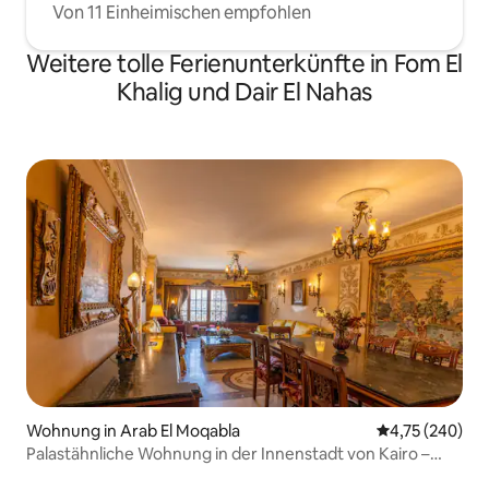
Von 11 Einheimischen empfohlen
Weitere tolle Ferienunterkünfte in Fom El
Khalig und Dair El Nahas
Wohnung in Arab El Moqabla
Durchschnittli
4,75 (240)
Palastähnliche Wohnung in der Innenstadt von Kairo –
Familien