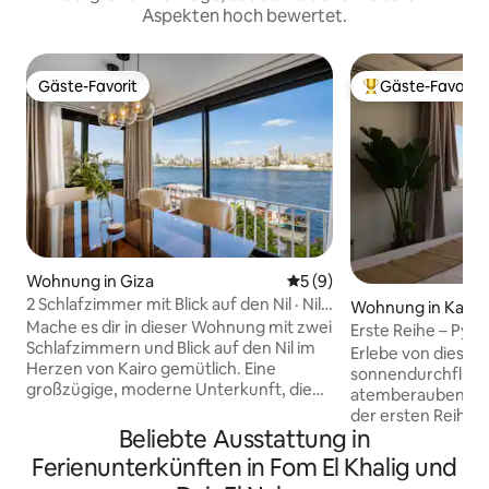
Aspekten hoch bewertet.
Gäste-Favorit
Gäste-Favorit
Gäste-Favorit
Beliebter Gäste-F
Wohnung in Giza
Durchschnittliche Bewertu
5 (9)
2 Schlafzimmer mit Blick auf den Nil · Nile
Wohnung in Kairo
Residences · 3C
Mache es dir in dieser Wohnung mit zwei
Erste Reihe – Pyr
Schlafzimmern und Blick auf den Nil im
Erlebe von diesem 
Herzen von Kairo gemütlich. Eine
sonnendurchflutet
großzügige, moderne Unterkunft, die
atemberaubenden, 
für kleine Gruppen und Familien
der ersten Reihe au
konzipiert ist, die den Nil ohne
Beliebte Ausstattung in
Studio befindet sic
Kompromisse als Kulisse haben
direkt an der Hau
Ferienunterkünften in Fom El Khalig und
möchten. Zwei Schlafzimmer, zwei
einfachem Zugang