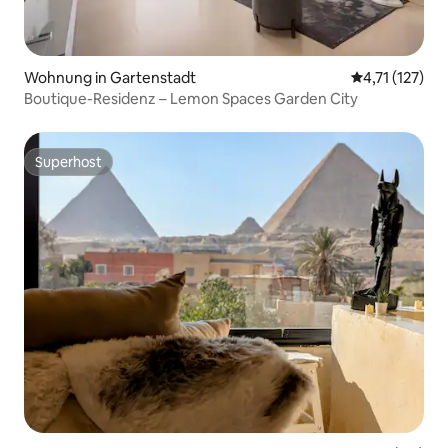
Wohnung in Gartenstadt
Durchschnittl
4,71 (127)
Boutique-Residenz – Lemon Spaces Garden City
Superhost
Superhost