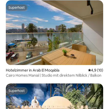
Superhost
Superhost
Hotelzimmer in Arab El Moqabla
Durchschnit
4,9 (10)
Cairo Homes Manial | Studio mit direktem Nilblick / Balkon
Superhost
Superhost