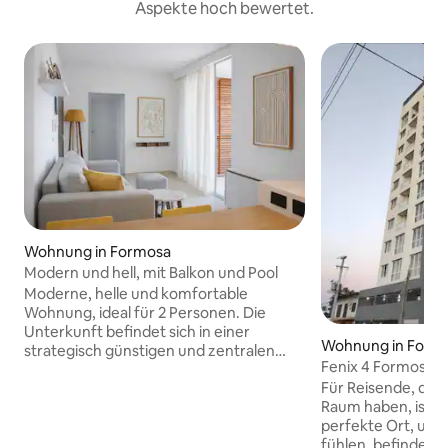
Aspekte hoch bewertet.
Wohnung in Formosa
Modern und hell, mit Balkon und Pool
Moderne, helle und komfortable
Wohnung, ideal für 2 Personen. Die
Unterkunft befindet sich in einer
Wohnung in Form
strategisch günstigen und zentralen
Fenix 4 Formosa
Gegend von Formosa, nur wenige Meter
vorübergehende 
Für Reisende, die
von einer Hauptstraße entfernt, in
Raum haben, ist 
deren unmittelbarer Nähe sich Bars,
perfekte Ort, um 
Supermärkte und verschiedene
fühlen, befindet si
Dienstleistungsangebote befinden. Das