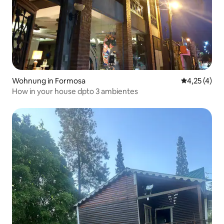
Wohnung in Formosa
Durchschnit
4,25 (4)
How in your house dpto 3 ambientes