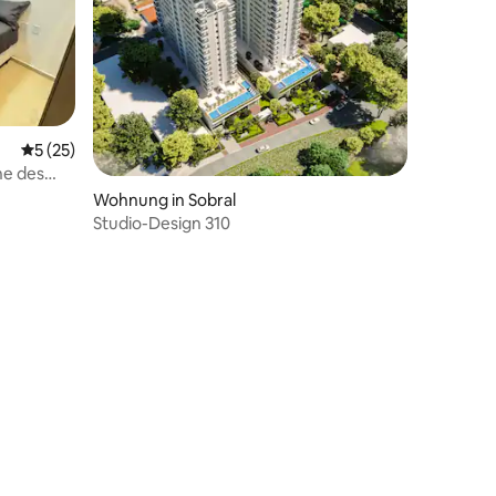
Durchschnittliche Bewertung: 5 von 5, 25 Bewertungen
5 (25)
he des
sen
Wohnung in Sobral
Studio-Design 310