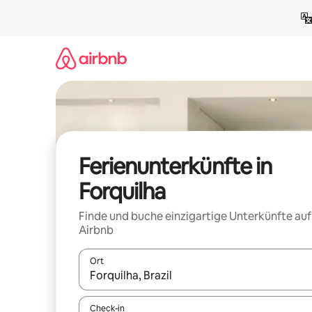
Zu
Inhalten
springen
Ferienunterkünfte in
Forquilha
Finde und buche einzigartige Unterkünfte auf
Airbnb
Ort
Wenn Ergebnisse verfügbar sind, navigiere mit d
Check-in