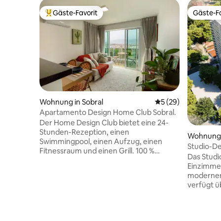
Gäste-Favorit
Gäste-Fa
Beliebter Gäste-Favorit.
Gäste-Fa
Wohnung in Sobral
Durchschnittliche 
5 (29)
Apartamento Design Home Club Sobral.
Der Home Design Club bietet eine 24-
Stunden-Rezeption, einen
Wohnung 
Swimmingpool, einen Aufzug, einen
Studio-De
Fitnessraum und einen Grill. 100 %
Das Studio
Klimaanlage! Das Apartment verfügt
Einzimme
außerdem über WLAN und kostenlose
modernen
Privatparkplätze. Die Wohnung verfügt
verfügt ü
über einen Balkon, 1 Schlafzimmer, ein
kompakte
Wohnzimmer, 55-Zoll-Fernseher, eine
ein beque
Küche mit Mikrowelle, Kühlschrank,
kostenfre
Heißluftfritteuse, Sandwich, Kochfeld,