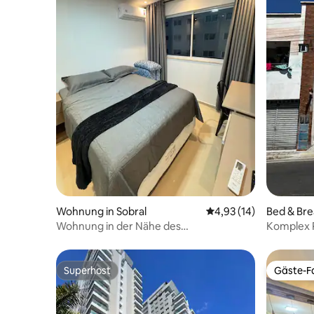
Wohnung in Sobral
Durchschnittliche Bew
4,93 (14)
Bed & Bre
Wohnung in der Nähe des
Komplex P
Einkaufszentrums mit Garage, Pool und
Klimaanlage
Superhost
Gäste-Fa
Superhost
Gäste-Fa